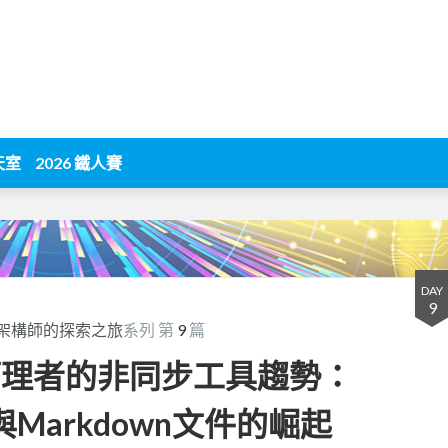
天室
2026 鐵人賽
DAY
9
架構師的探索之旅
系列 第
9
篇
者與管理者的非同步工具趨勢：
nce與Markdown文件的崛起