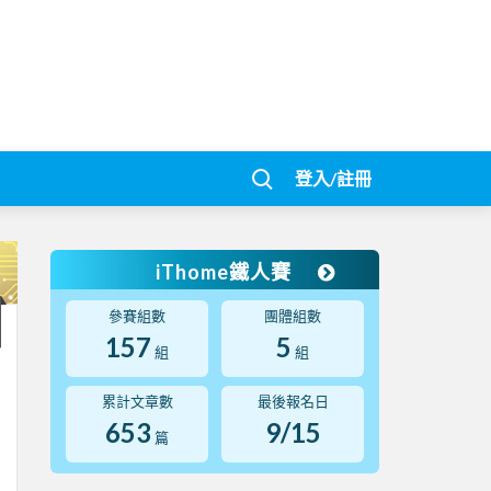
登入/註冊
iThome鐵人賽
參賽組數
團體組數
157
5
組
組
累計文章數
最後報名日
653
9/15
篇