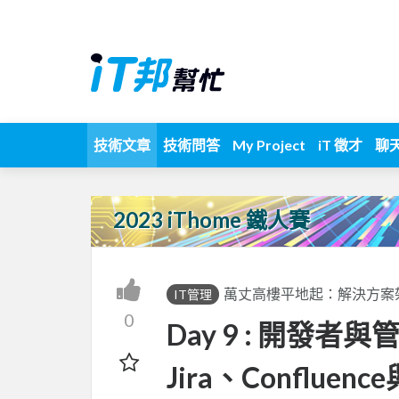
技術文章
技術問答
My Project
iT 徵才
聊
2023 iThome 鐵人賽
萬丈高樓平地起：解決方案
IT管理
0
Day 9 : 開發
Jira、Conflue