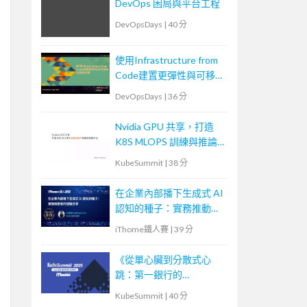
DevOps 困局與平台工程
DevOpsDays
|
40 分
使用Infrastructure from
Code建置更彈性與可移植
的雲端架構
DevOpsDays
|
36 分
Nvidia GPU 共享，打造
K8S MLOPS 訓練與推論
平台
KubeSummit
|
38 分
在企業內部播下生成式 AI
認知的種子：實務推動者
的經驗分享
iThome鐵人賽
|
39 分
《從單心臟到分散式心
跳：第一銀行的
Kubernetes 核心轉型實
KubeSummit
|
40 分
戰》