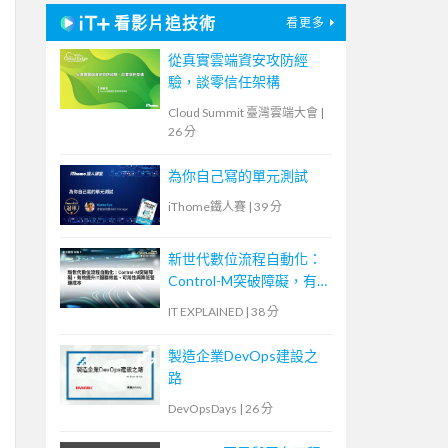
看影片追技術
看更多
從真實雲端資安攻防經
驗，談零信任架構
Cloud Summit 臺灣雲端大會
|
26 分
為你自己寫的單元測試
iThome鐵人賽
|
39 分
新世代數位流程自動化：
Control-M突破障礙，有
效提升IT服務效能、可用
IT EXPLAINED
|
38 分
性與降低營運成本
製造企業DevOps建設之
路
DevOpsDays
|
26 分