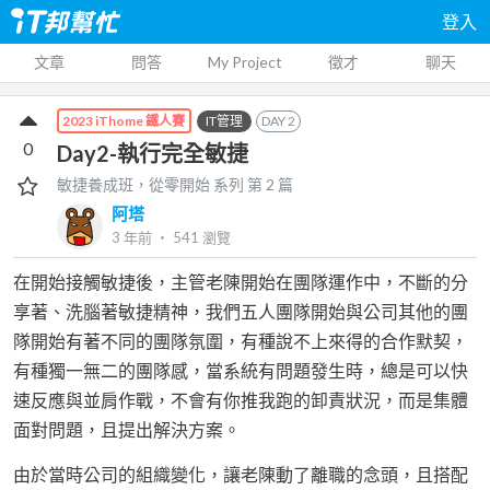
登入
文章
問答
My Project
徵才
聊天
IT管理
DAY
2
2023 iThome 鐵人賽
0
Day2-執行完全敏捷
敏捷養成班，從零開始
系列 第
2
篇
阿塔
3 年前
‧
541
瀏覽
在開始接觸敏捷後，主管老陳開始在團隊運作中，不斷的分
享著、洗腦著敏捷精神，我們五人團隊開始與公司其他的團
隊開始有著不同的團隊氛圍，有種說不上來得的合作默契，
有種獨一無二的團隊感，當系統有問題發生時，總是可以快
速反應與並肩作戰，不會有你推我跑的卸責狀況，而是集體
面對問題，且提出解決方案。
由於當時公司的組織變化，讓老陳動了離職的念頭，且搭配