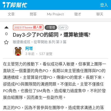
登入
文章
問答
My Project
徵才
聊天
IT管理
DAY
3
2023 iThome 鐵人賽
0
Day3-少了PO的認同，還算敏捷嗎?
敏捷養成班，從零開始
系列 第
3
篇
阿塔
3 年前
‧
537
瀏覽
在主管努力的推動下，看似成功導入敏捷，但事實上團隊一
直缺乏一個重要的角色PO，長期以來主管擔任團隊與PO的
溝通橋樑，主管算是代理PO，傳達PO的需求，長期下來，
卻造成PO與團隊間的溝通問題。不僅如此，主管不僅擔任
PO角色，也擔任了SM角色，造成權力過度集中，不利於發
展自組團隊，因而產生一些副作用。
真正的PO，因為不曾參與在團隊中，造成需求溝通上的落