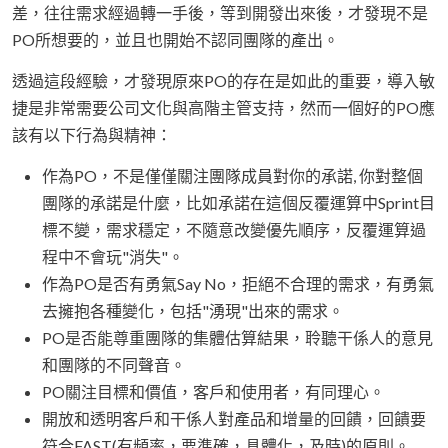
差，往往需求經過轉一手後，等到開發出來後，才發現不是
PO所想要的，並且也開始不認同團隊的產出。
透過這段經驗，才發現原來PO的存在是如此的重要，導入敏
捷是非常需要公司文化與高階主管支持，然而一個好的PO應
該有以下行為與精神：
作為PO，不是僅僅關注團隊成員對你的承諾, 你對整個
團隊的承諾是什麼，比如承諾在這個反覆運算中Sprint目
標不變，需求穩定，不隨意改變優先順序，反覆運算過
程中不會玩"消失"。
作為PO是否有勇氣Say No，拒絕不合理的需求，有勇氣
去擁抱各種變化，包括"湧現"出來的需求。
PO是否能尊重團隊的集體估算結果，聆聽干係人的意見
和團隊的不同聲音。
PO關注目標和價值，客戶和使用者，有同理心。
開放和透明客戶和干係人對產品和增量的回饋，回饋要
符合FAST(有頻率，要準確，具體化，及時)的原則。