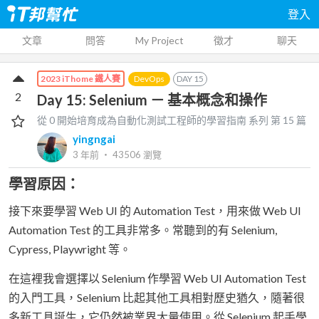
登入
文章
問答
My Project
徵才
聊天
DevOps
DAY
15
2023 iThome 鐵人賽
2
Day 15: Selenium － 基本概念和操作
從 0 開始培育成為自動化測試工程師的學習指南
系列 第
15
篇
yingngai
3 年前
‧
43506
瀏覽
學習原因：
接下來要學習 Web UI 的 Automation Test，用來做 Web UI
Automation Test 的工具非常多。常聽到的有 Selenium,
Cypress, Playwright 等。
在這裡我會選擇以 Selenium 作學習 Web UI Automation Test
的入門工具，Selenium 比起其他工具相對歷史猶久，隨著很
多新工具誕生，它仍然被業界大量使用。從 Selenium 起手學