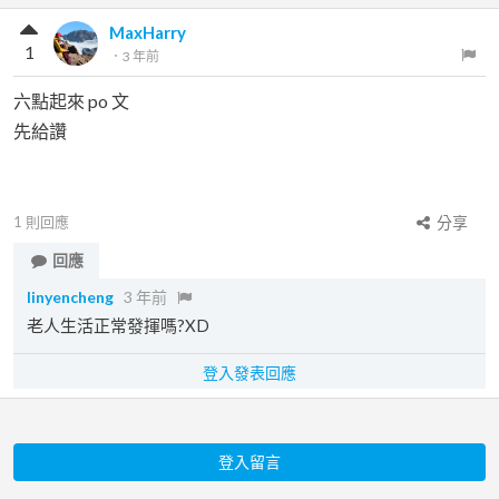
MaxHarry
1
．
3 年前
六點起來 po 文
先給讚
1
則回應
分享
回應
linyencheng
3 年前
老人生活正常發揮嗎?XD
登入發表回應
登入留言