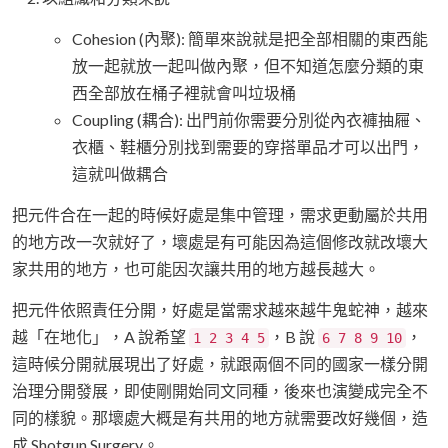
Cohesion (內聚): 簡單來說就是把全部相關的東西能
放一起就放一起叫做內聚，但不知道怎麼分類的東
西全部放在桶子裡就會叫垃圾桶
Coupling (耦合): 出門前你需要分別從內衣褲抽屜、
衣櫃、鞋櫃分別找到需要的穿搭單品才可以出門，
這就叫做耦合
把元件合在一起的時候好處是集中管理，需求更動屬於共用
的地方改一次就好了，壞處是有可能因為這個修改就改壞大
家共用的地方，也可能因次讓共用的地方越長越大。
把元件依照責任分開，好處是當需求越來越牛鬼蛇神，越來
越「在地化」，A 說希望
，B 說
，
1 2 3 4 5
6 7 8 9 10
這時候分開就展現出了好處，就跟兩個不同的國家一樣分開
治理分開發展，即使剛開始同文同種，後來也演變成完全不
同的樣貌。那壞處大概是有共用的地方就需要改好幾個，造
成 Shotgun Surgery。