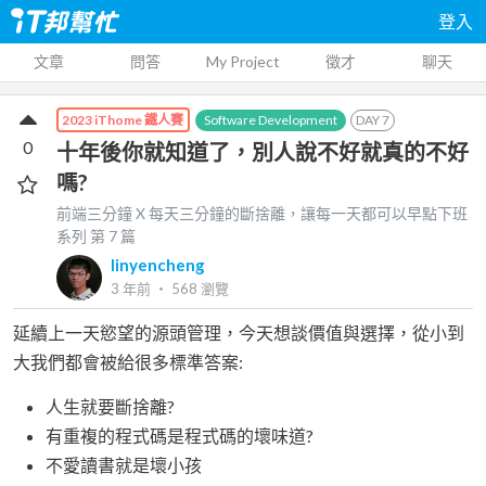
登入
文章
問答
My Project
徵才
聊天
Software Development
DAY
7
2023 iThome 鐵人賽
0
十年後你就知道了，別人說不好就真的不好
嗎?
前端三分鐘 X 每天三分鐘的斷捨離，讓每一天都可以早點下班
系列 第
7
篇
linyencheng
3 年前
‧
568
瀏覽
延續上一天慾望的源頭管理，今天想談價值與選擇，從小到
大我們都會被給很多標準答案:
人生就要斷捨離?
有重複的程式碼是程式碼的壞味道?
不愛讀書就是壞小孩