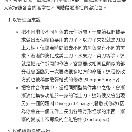
大家按照各自的職掌在不同階段逐漸把內容完善。
以管理面來說
把不同階段不同角色的元件拆開，一開始我們被要
求做出五個腳色要用的刀子，以刀子來說就是刀加
上刀柄，但隨著時間過去不同的角色會有不同的需
求，漸漸的演化成美工刀、水果刀、菜刀等等，這
就是把元件拆開的作法。當需要改相同且類似的部
分就會面臨到一次要改很多地方的命運，這種修改
方式也被稱做散彈槍式的修改 (Shotgun Surgery)
把物件合併集中，當相同類型物件集中之後，會漸
漸演化集多功能於一身的瑞士刀，這時候又會出現
另外一個問題叫 Divergent Change (發散式修改) 因
為你會在一個元件上長出各種奇形怪狀的東西，漸
漸的變成上帝等級的全能物件 (God object)
以組織和分類來說