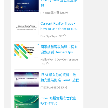
的
iThome鐵人賽
|
26 分
Current Reality Trees -
how to use them to cut
through dev & ops
DevOpsDays
|
39 分
problems
國家級駭客攻防戰：從血
淚教訓到 DevSecOps 實
踐
Hello World Dev Conference
|
39 分
把 AI 帶入你的資料．啟
動完整端到端 GenAI 旅程
IT EXPLAINED
|
35 分
Citrix 輕鬆實踐次世代虛
擬工作平台