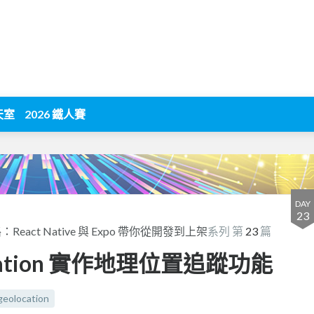
天室
2026 鐵人賽
DAY
23
eact Native 與 Expo 帶你從開發到上架
系列 第
23
篇
 Location 實作地理位置追蹤功能
geolocation