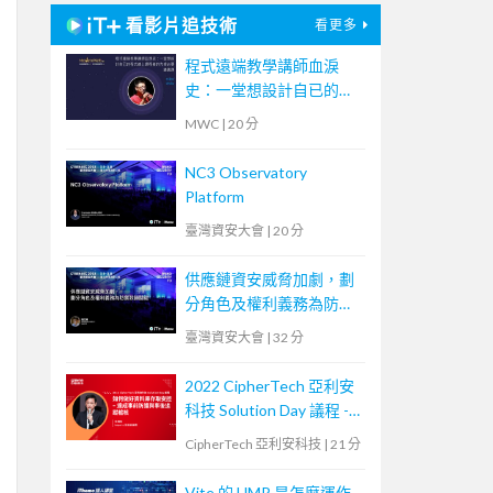
看影片追技術
看更多
程式遠端教學講師血淚
史：一堂想設計自已的程
式線上課程者的先修必要
MWC
|
20 分
通識課
NC3 Observatory
Platform
臺灣資安大會
|
20 分
供應鏈資安威脅加劇，劃
分角色及權利義務為防禦
致勝關鍵
臺灣資安大會
|
32 分
2022 CipherTech 亞利安
科技 Solution Day 議程 -
如何做好資料庫存取安
CipherTech 亞利安科技
|
21 分
控，達成事前防護與事後
追蹤稽核
Vite 的 HMR 是怎麼運作