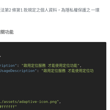
第2 條第1 款規定之個人資料，為隱私權保護之 一環
限相關功能
,
ription"
:
"啟用定位服務 才能使用定位功能"
,
UsageDescription"
:
"啟用定位服務 才能使用定位功
./assets/adaptive-icon.png"
,
#ffffff"