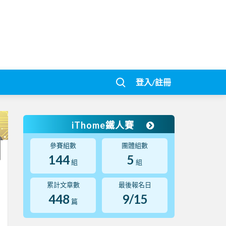
登入/註冊
iThome鐵人賽
參賽組數
團體組數
144
5
組
組
累計文章數
最後報名日
448
9/15
篇