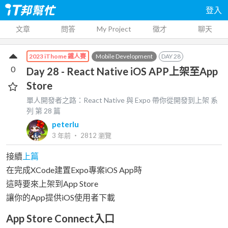
登入
文章
問答
My Project
徵才
聊天
Mobile Development
DAY
28
2023 iThome 鐵人賽
0
Day 28 - React Native iOS APP上架至App
Store
單人開發者之路：React Native 與 Expo 帶你從開發到上架
系
列 第
28
篇
peterlu
3 年前
‧
2812
瀏覽
接續
上篇
在完成XCode建置Expo專案iOS App時
這時要來上架到App Store
讓你的App提供iOS使用者下載
App Store Connect入口