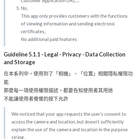
Customer Application URL:...
No,
This app only provides customers with the functions
of viewing information and sending electronic
certificates,
No additional paid features
Guideline 5.1.1 - Legal - Privacy - Data Collection
and Storage
在本系列中，使用到了「相機」、「位置」相關隱私權限功
能
那麼每一項使用權限描述，都要告知使用者其用途
不能讓使用者傻傻的按下允許
We noticed that your app requests the user’s consent to
access the camera and location, but doesn’t sufficiently
explain the use of the camera and location in the purpose
string.