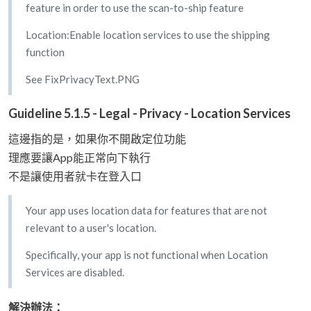
feature in order to use the scan-to-ship feature
Location:Enable location services to use the shipping
function
See FixPrivacyText.PNG
Guideline 5.1.5 - Legal - Privacy - Location Services
這邊指的是，如果你不開啟定位功能
理應要讓App能正常向下執行
不是讓使用者就卡在登入口
Your app uses location data for features that are not
relevant to a user's location.
Specifically, your app is not functional when Location
Services are disabled.
解決辦法：