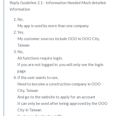
Reply Guideline 2.1 - Information Needed Much detailed
information
No,
My app is used by more than one company
Yes,
My customer sources include OOO in OOO City,
Taiwan
No,
All functions require login,
If you are not logged in, you will only see the login
page
If the user wants to use,
Need to become a construction company in OOO
City, Taiwan
And go to the website to apply for an account
It can only be used after being approved by the OOO
City in Taiwan