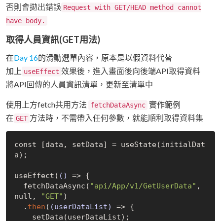
否則會拋出錯誤
Request with GET/HEAD method cannot
have body.
取得人員資訊(GET用法)
在
Day 16
的滑動選單內容，原本是以假資料代替
加上
效果後，進入畫面後向後端API取得資料
useEffect
將API回傳的人員資訊清單，更新至清單中
使用上方fetch共用方法
實作範例
fetchDataAsync
在
方法時，不需帶入任何參數，就能順利取得資料集
GET
const [data, setData] = useState(initialDat
a);

useEffect(
()
 =>
 {

  fetchDataAsync(
"api/App/v1/GetUserData"
, 
null
, 
"GET"
)

  .
then
(
(userDataList)
 =>
 {

    setData(userDataList);
