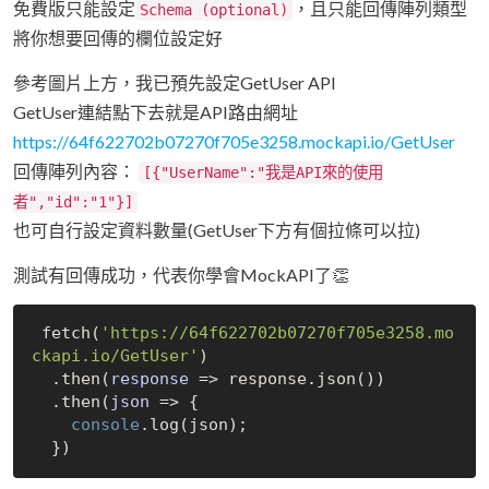
免費版只能設定
，且只能回傳陣列類型
Schema (optional)
將你想要回傳的欄位設定好
參考圖片上方，我已預先設定GetUser API
GetUser連結點下去就是API路由網址
https://64f622702b07270f705e3258.mockapi.io/GetUser
回傳陣列內容：
[{"UserName":"我是API來的使用
者","id":"1"}]
也可自行設定資料數量(GetUser下方有個拉條可以拉)
測試有回傳成功，代表你學會MockAPI了👏
 fetch(
'https://64f622702b07270f705e3258.mo
ckapi.io/GetUser'
)

  .then(
response
 =>
 response.json())

  .then(
json
 =>
 {

console
.log(json);
