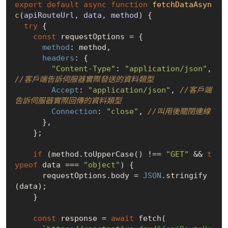
export
default
async
function
fetchDataAsyn
c
(
apiRouteUrl, data, method
) 
{

try
 {

const
 requestOptions = {

method
: method,

headers
: {

"Content-Type"
: 
"application/json"
, 
//客戶端告訴伺服器實際發送的資料類型
Accept
: 
"application/json"
, 
//客戶端
告訴伺服器實際回傳的資料類型
Connection
: 
"close"
, 
//叫用後關閉連線
      },

    };

if
 (method.toUpperCase() !== 
"GET"
 && 
t
ypeof
 data === 
"object"
) {

      requestOptions.body = 
JSON
.stringify
(data);

    }

const
 response = 
await
 fetch(
