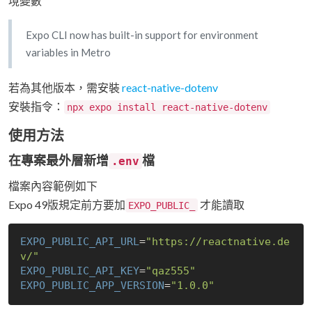
境變數
Expo CLI now has built-in support for environment
variables in Metro
若為其他版本，需安裝
react-native-dotenv
安裝指令：
npx expo install react-native-dotenv
使用方法
在專案最外層新增
檔
.env
檔案內容範例如下
Expo 49版規定前方要加
才能讀取
EXPO_PUBLIC_
EXPO_PUBLIC_API_URL
=
"https://reactnative.de
v/"
EXPO_PUBLIC_API_KEY
=
"qaz555"
EXPO_PUBLIC_APP_VERSION
=
"1.0.0"