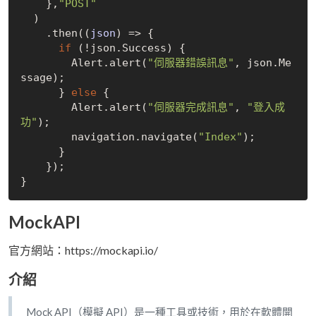
    },
"POST"
  )

    .then(
(
json
) =>
 {

if
 (!json.Success) {

        Alert.alert(
"伺服器錯誤訊息"
, json.Me
ssage);

      } 
else
 {

        Alert.alert(
"伺服器完成訊息"
, 
"登入成
功"
);

        navigation.navigate(
"Index"
);

      }

    });

MockAPI
官方網站：https://mockapi.io/
介紹
Mock API（模擬 API）是一種工具或技術，用於在軟體開