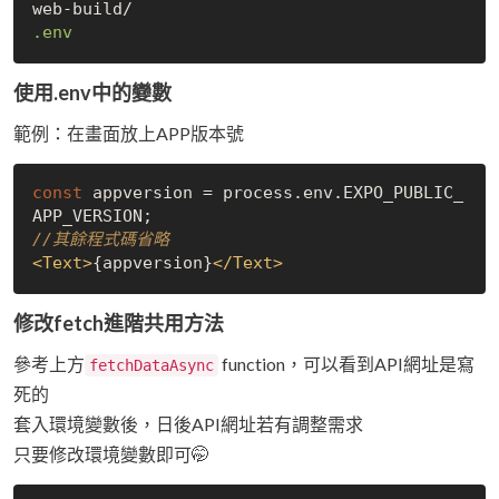
.env
使用.env中的變數
範例：在畫面放上APP版本號
const
 appversion = process.env.EXPO_PUBLIC_
//其餘程式碼省略
<
Text
>
{appversion}
</
Text
>
修改fetch進階共用方法
參考上方
function，可以看到API網址是寫
fetchDataAsync
死的
套入環境變數後，日後API網址若有調整需求
只要修改環境變數即可🤭