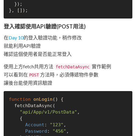
  });

登入確認使用API驗證(POST用法)
在
Day 10
的登入驗證功能，稍作修改
就能利用API驗證
確認這個使用者是否能正常登入
使用上方fetch共用方法
實作範例
fetchDataAsync
可以看到在
方法時，必須傳遞物件參數
POST
讓後台能使用資訊驗證
function
onLogin
(
) 
{

  fetchDataAsync(

"api/App/v1/PostData"
,

    {

Account
: 
"123"
,

Password
: 
"456"
,
