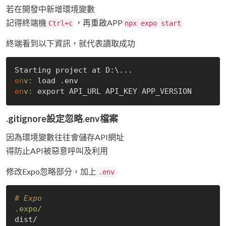
若在開發中新增環境變數
記得終端機
，再重啟APP
Ctrl+c
npx expo start
終端看到以下資訊，就代表讀取成功
en
v:
en
v:
.gitignore設定忽略.env檔案
因為環境變數往往會儲存API網址
得防止API被惡意呼叫及利用
修改Expo忽略部分，加上
.env
# Expo
.expo/
dist/
