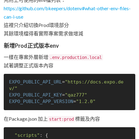
https://github.com/bkeepers/dotenv#what-other-env-files-
can-i-use
這裡只介紹切換Prod環境部分
其餘環境檔得看實際專案需求做增減
新增Prod正式版本env
一樣在專案外層新增
.env.production.local
試著調整正式版本內容
EXPO_PUBLIC_API_URL
=
"https://docs.expo.de
v/"
EXPO_PUBLIC_API_KEY
=
"qaz777"
EXPO_PUBLIC_APP_VERSION
=
"1.2.0"
在Package.json 加上
標籤及內容
start:prod
"scripts"
: {
