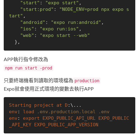
"start"
: 
"expo start"
,

"start:prod"
: 
"NODE_ENV=prod npx expo s
tart"
,

"android"
: 
"expo run:android"
,

"ios"
: 
"expo run:ios"
,

"web"
: 
"expo start --web"
APP執行指令修改為
npm run start -prod
只要終端機看到讀取的環境檔為
production
Expo就會使用正式環境的變數去執行APP
Starting
project
at
D
env
: 
load
.env
.production
.local
.env
env
: 
export
EXPO_PUBLIC_API_URL
EXPO_PUBLIC
_API_KEY
EXPO_PUBLIC_APP_VERSION