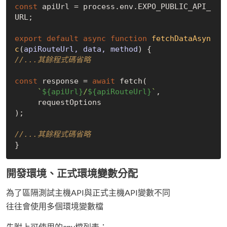
const
 apiUrl = process.env.EXPO_PUBLIC_API_
URL;

export
default
async
function
fetchDataAsyn
c
(
apiRouteUrl, data, method
) 
//...其餘程式碼省略
const
 response = 
await
 fetch(

`
${apiUrl}
/
${apiRouteUrl}
`
,

     requestOptions

);

//...其餘程式碼省略
開發環境、正式環境變數分配
為了區隔測試主機API與正式主機API變數不同
往往會使用多個環境變數檔
先附上可使用的env檔列表：