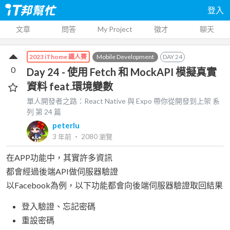
登入
文章
問答
My Project
徵才
聊天
Mobile Development
DAY
24
2023 iThome 鐵人賽
0
Day 24 - 使用 Fetch 和 MockAPI 模擬真實
資料 feat.環境變數
單人開發者之路：React Native 與 Expo 帶你從開發到上架
系
列 第
24
篇
peterlu
3 年前
‧
2080
瀏覽
在APP功能中，其實許多資訊
都會經過後端API做伺服器驗證
以Facebook為例，以下功能都會向後端伺服器驗證取回結果
登入驗證、忘記密碼
重設密碼