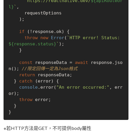
`https://reactnative.dev/
${apiRouteUr
l}
`
,

      requestOptions

    );

if
 (!response.ok) {

throw
new
Error
(
`HTTP error! Status: 
${response.status}
`
);

    }

const
 responseData = 
await
 response.jso
n(); 
//限定回傳一定為Json格式
return
 responseData;

  } 
catch
 (error) {

console
.error(
"An error occurred:"
, err
or);

throw
 error;

  }

※若HTTP方法是GET，不可提供body屬性