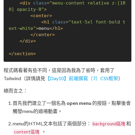
<
div
class
=
"menu-content relative z-[10
0] opacity-0"
>
<
center
>
<
h1
class
=
"text-5xl font-bold t
ext-white"
>
menu
</
h1
>
</
center
>
</
div
>
</
section
>
程式碼看著有些不同，這是因為我為了省時，套用了
Tailwind（詳情請見
【Day10】前端撰寫（7）CSS框架
）
總而言之：
首先我們建立了一個名為
open menu
的按鈕，點擊後會
觸發menu的過場動畫。
menu的HTML文本包括了兩個部分：
和
background區塊
。
content區塊