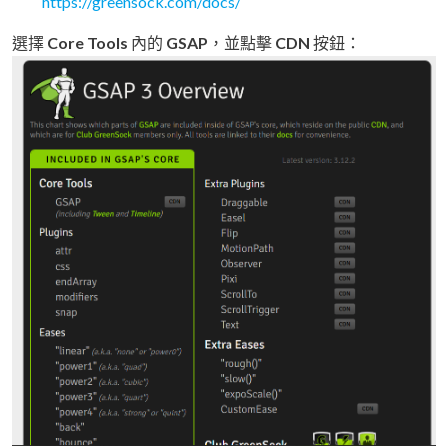
https://greensock.com/docs/
選擇
Core Tools
內的
GSAP
，並點擊
CDN
按鈕：