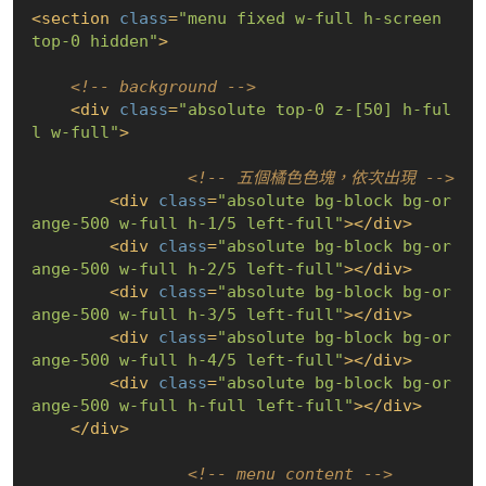
<
section
class
=
"menu fixed w-full h-screen 
top-0 hidden"
>
<!-- background -->
<
div
class
=
"absolute top-0 z-[50] h-ful
l w-full"
>
<!-- 五個橘色色塊，依次出現 -->
<
div
class
=
"absolute bg-block bg-or
ange-500 w-full h-1/5 left-full"
>
</
div
>
<
div
class
=
"absolute bg-block bg-or
ange-500 w-full h-2/5 left-full"
>
</
div
>
<
div
class
=
"absolute bg-block bg-or
ange-500 w-full h-3/5 left-full"
>
</
div
>
<
div
class
=
"absolute bg-block bg-or
ange-500 w-full h-4/5 left-full"
>
</
div
>
<
div
class
=
"absolute bg-block bg-or
ange-500 w-full h-full left-full"
>
</
div
>
</
div
>
<!-- menu content -->