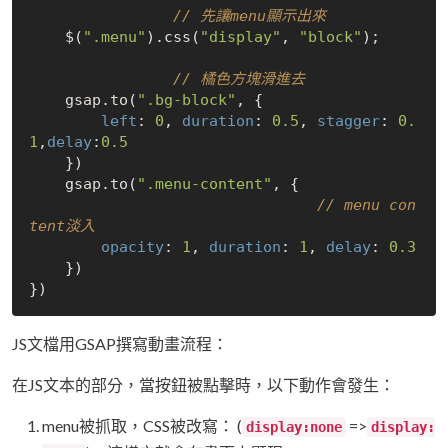
// 先讓menu顯示出來
    $(
".menu"
).css(
"display"
, 
"block"
);

// 橘色方塊滑進去
    gsap.to(
".bg-block"
, {

left
: 
0
, 
duration
: 
0.5
, 
stagger
: 
0.
1
,
delay
:
0.5
    })

    gsap.to(
".menu-content"
, {

// menu con
tent淡入
opacity
: 
1
, 
duration
: 
1
, 
delay
: 
0.3
    })

JS文檔用GSAP撰寫動畫流程：
在JS文本的部分，當按鈕被點擊時，以下動作會發生：
menu被抓取，CSS被改寫： (
=>
display:none
display: