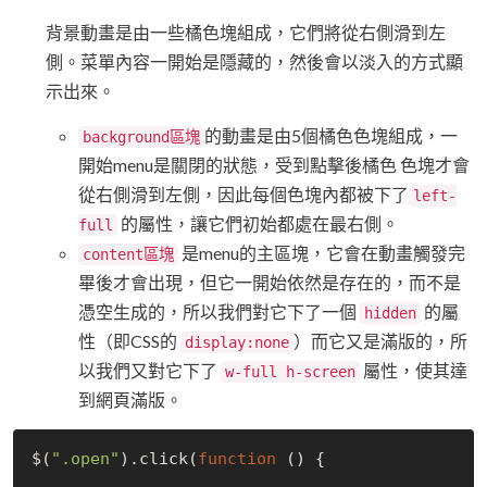
背景動畫是由一些橘色塊組成，它們將從右側滑到左
側。菜單內容一開始是隱藏的，然後會以淡入的方式顯
示出來。
的動畫是由5個橘色色塊組成，一
background區塊
開始menu是關閉的狀態，受到點擊後橘色 色塊才會
從右側滑到左側，因此每個色塊內都被下了
left-
的屬性，讓它們初始都處在最右側。
full
是menu的主區塊，它會在動畫觸發完
content區塊
畢後才會出現，但它一開始依然是存在的，而不是
憑空生成的，所以我們對它下了一個
的屬
hidden
性（即CSS的
）而它又是滿版的，所
display:none
以我們又對它下了
屬性，使其達
w-full h-screen
到網頁滿版。
$(
".open"
).click(
function
 (
) 
{
