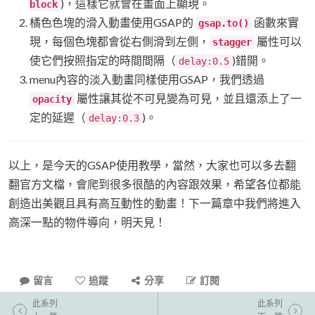
)，這樣它就會在畫面上顯現。
block
橘色色塊的滑入動畫使用GSAP的
函數來實
gsap.to()
現，每個色塊都會從右側滑到左側，
屬性可以
stagger
使它們按照指定的時間間隔（
)錯開。
delay:0.5
menu內容的淡入動畫同樣使用GSAP，我們透過
屬性讓其從不可見變為可見，並且還添上了一
opacity
定的延遲（
)。
delay:0.3
以上，是今天的GSAP使用教學，當然，大家也可以多去翻
翻官方文檔，會爬到很多很酷的內容跟效果，希望各位都能
創造出美觀且具有高互動性的動畫！下一篇章中我們將進入
高深一點的物件導向，明天見！
留言
追蹤
分享
訂閱
此系列
此系列