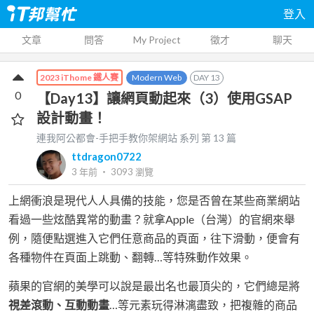
登入
文章
問答
My Project
徵才
聊天
Modern Web
DAY
13
2023 iThome 鐵人賽
0
【Day13】讓網頁動起來（3）使用GSAP
設計動畫！
連我阿公都會-手把手教你架網站
系列 第
13
篇
ttdragon0722
3 年前
‧
3093
瀏覽
上網衝浪是現代人人具備的技能，您是否曾在某些商業網站
看過一些炫酷異常的動畫？就拿Apple（台灣）的官網來舉
例，隨便點選進入它們任意商品的頁面，往下滑動，便會有
各種物件在頁面上跳動、翻轉…等特殊動作效果。
蘋果的官網的美學可以說是最出名也最頂尖的，它們總是將
視差滾動、互動動畫
…等元素玩得淋漓盡致，把複雜的商品