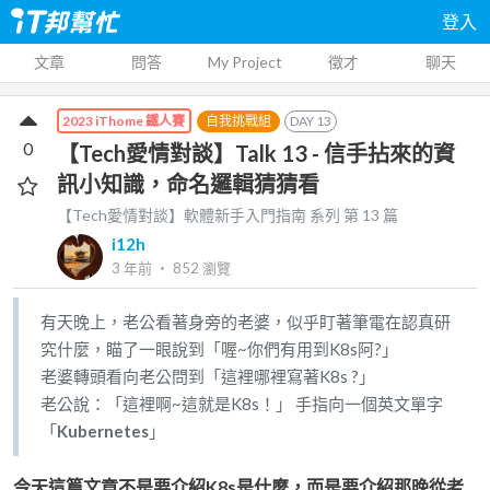
登入
文章
問答
My Project
徵才
聊天
自我挑戰組
DAY
13
2023 iThome 鐵人賽
0
【Tech愛情對談】Talk 13 - 信手拈來的資
訊小知識，命名邏輯猜猜看
【Tech愛情對談】軟體新手入門指南
系列 第
13
篇
i12h
3 年前
‧
852
瀏覽
有天晚上，老公看著身旁的老婆，似乎盯著筆電在認真研
究什麼，瞄了一眼說到「喔~你們有用到K8s阿?」
老婆轉頭看向老公問到「這裡哪裡寫著K8s ?」
老公說：「這裡啊~這就是K8s！」 手指向一個英文單字
「
Kubernetes
」
今天這篇文章不是要介紹K8s是什麼，而是要介紹那晚從老