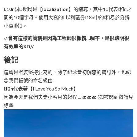
L10n
(本地化)是【
localization
】的縮寫，其中10代表l和n之
間的10個字母。使用大寫的L以利區分i18n中的i和易於分辨
小寫l與1。
//
會有這樣的簡稱是因為工程師很懶惰…喔不，是很聰明很
有效率的XD//
後記
這篇是老婆堅持要寫的，除了紀念當初解惑的驚訝外，也紀
念我們帳號的命名緣由…
i12h
代表著【I Love You So Much】
因為今天是我們夫妻小蜜月的起程日🛫🛫🛫 (如被閃到敬請見
諒😅