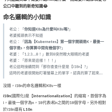
公口中聽到的新奇知識😂
命名邏輯的小知識
老公：「
你知道K8s為什麼叫K8s嗎?
」
老婆搖頭表示不知道
老公：「
因為【Kubernetes】第一個字開頭是K，最後一
個字是s，你算算中間有幾個字?
」
老婆：「1.2.3….8！」數到8突然瞪大眼睛的老婆
老婆：「原來是這樣！！！」
老公這時接續問到「那你查查什麼是【i18n】?」
這時的老婆很開始盯著螢幕上的單字，認真的算了起來.…
沒錯，i18n的命名邏輯和K8s一樣
i18n
(國際化)是【
internationalization
】的縮寫，首個字為
i，最後一個字為n，18代表i和n之間的18個字母，另外相對
於i18n還有
L10n