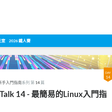
天室
2026 鐵人賽
DAY
14
體新手入門指南
系列 第
14
篇
lk 14 - 最簡易的Linux入門指