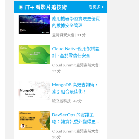
看影片追技術
看更多
應用機器學習實現更優質
的數據安全管理
臺灣資安大會
|
31 分
Cloud-Native應用架構設
計 - 基於零信任安全
Cloud Summit 臺灣雲端大會
|
25 分
MongoDB 高效查詢術，
索引組合最佳化！
歐立威科技
|
49 分
DevSecOps 的實踐策
略：讓資訊委外變得更容
易
Cloud Summit 臺灣雲端大會
|
28 分