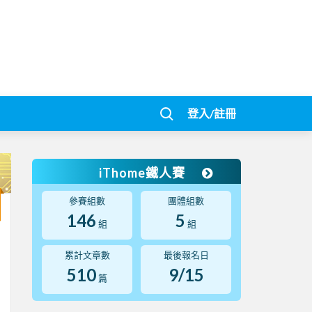
登入/註冊
iThome鐵人賽
參賽組數
團體組數
146
5
組
組
累計文章數
最後報名日
510
9/15
篇