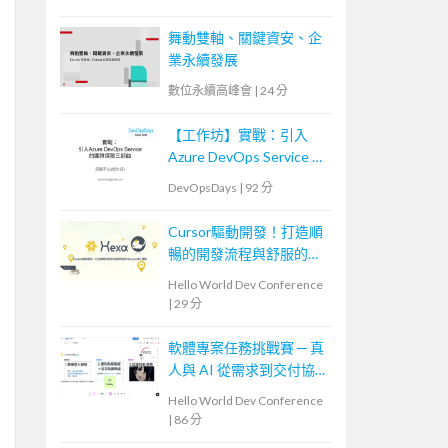
舞動雙軸、關鍵資安、企
業永續發展
數位永續高峰會
|
24 分
【工作坊】實戰：引入
Azure DevOps Service 的
團隊探險三部曲
DevOpsDays
|
92 分
Cursor驅動開發！打造順
暢的開發流程與舒服的
Issues修正體驗
Hello World Dev Conference
|
29 分
軟體專案任務挑戰賽 ─ 真
人與 AI 從需求到交付協
作體驗
Hello World Dev Conference
|
86 分