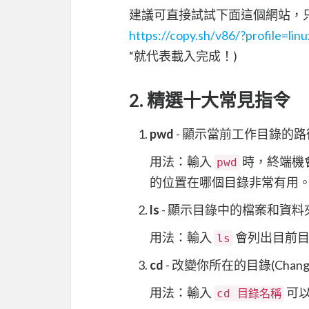
建議可直接試試下面這個網站，
https://copy.sh/v86/?profile=lin
“就代表載入完成！)
2. 精選十大常見指令
pwd
- 顯示當前工作目錄的路徑(Prin
用法：輸入
時，終端機
pwd
的位置在哪個目錄非常有用
ls
- 顯示目錄中的檔案和資料夾列
用法：輸入
會列出目前目
ls
cd
- 改變你所在的目錄(Change d
用法：輸入
可
cd 目錄名稱