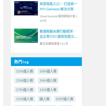
跨雲智能入口 — 打造統一
API Gateway 解決方案
Cloud Summit 臺灣雲端大會
|
39 分
數據驅動永續行動框架 -
從企業 ESG 健檢到建立永
續生態系
數位永續高峰會
|
31 分
熱門tag
15th鐵人賽
16th鐵人賽
13th鐵人賽
14th鐵人賽
17th鐵人賽
12th鐵人賽
11th鐵人賽
鐵人賽
2019鐵人賽