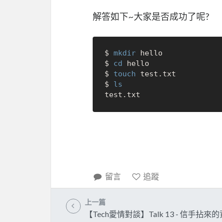
解答如下~大家是否成功了呢?
$ 
mkdir
 hello

$ 
cd
 hello

$ 
touch
 test.txt

$ 
ls
留言
追蹤
上一篇
【Tech愛情對談】Talk 13 - 信手拈來