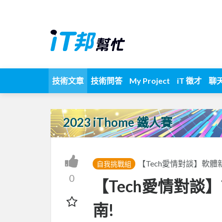
技術文章
技術問答
My Project
iT 徵才
聊
2023 iThome 鐵人賽
【Tech愛情對談】軟
自我挑戰組
0
【Tech愛情對談】Ta
南!