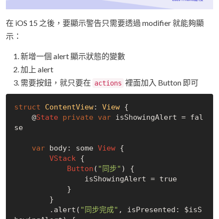
在 iOS 15 之後，要顯示警告只需要透過 modifier 就能夠顯
示：
新增一個 alert 顯示狀態的變數
加上 alert
需要按鈕，就只要在
裡面加入 Button 即可
actions
struct
ContentView
: 
View
{

    @
State
private
var
 isShowingAlert = 
fal
se
var
 body: some 
View
 {

VStack
 {

Button
(
"同步"
) {

                isShowingAlert = 
true
            }

        }

        .alert(
"同步完成"
, isPresented: $isS