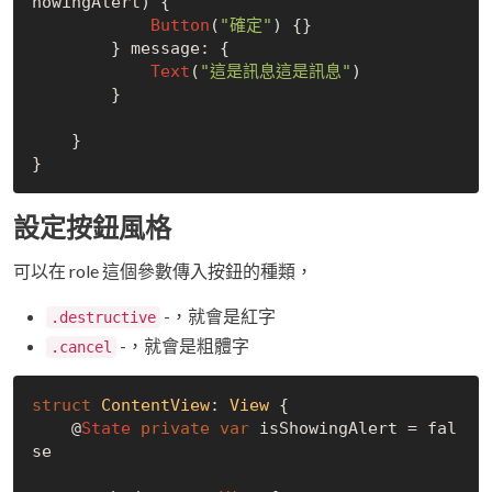
howingAlert) {

Button
(
"確定"
) {}

        } message: {

Text
(
"這是訊息這是訊息"
)

        }

    }

設定按鈕風格
可以在 role 這個參數傳入按鈕的種類，
-，就會是紅字
.destructive
-，就會是粗體字
.cancel
struct
ContentView
: 
View
{

    @
State
private
var
 isShowingAlert = 
fal
se