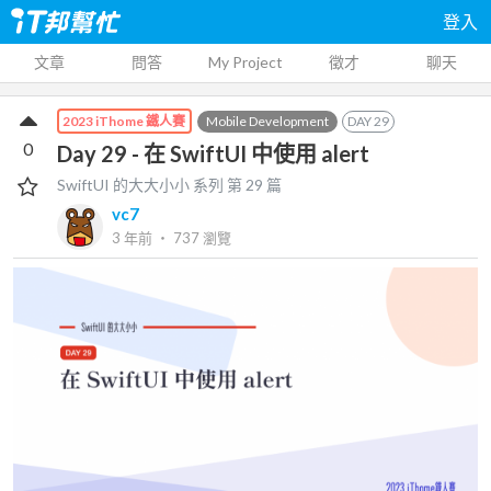
登入
文章
問答
My Project
徵才
聊天
Mobile Development
DAY
29
2023 iThome 鐵人賽
0
Day 29 - 在 SwiftUI 中使用 alert
SwiftUI 的大大小小
系列 第
29
篇
vc7
3 年前
‧
737
瀏覽