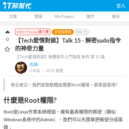
登入
文章
問答
My Project
徵才
聊天
自我挑戰組
DAY
15
2023 iThome 鐵人賽
0
【Tech愛情對談】Talk 15 - 解密sudo指令
的神奇力量
【Tech愛情對談】軟體新手入門指南
系列 第
15
篇
i12h
3 年前
‧
2129
瀏覽
老公老公，我們安裝軟體說需要Root權限，那是甚麼呀?
什麼是Root權限?
Root是Linux作業系統裡面，擁有最高權限的帳號（類似
Windows系統中的Admin），我們可以先簡單把帳號分成兩
類：