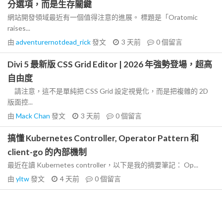
分選項，而是生存關鍵
網站開發領域最近有一個值得注意的進展。 標題是「Oratomic
raises...
由
adventurernotdead_rick
發文
3 天前
0
個留言
Divi 5 最新版 CSS Grid Editor | 2026 年強勢登場，超高
自由度
請注意，這不是單純把 CSS Grid 設定視覺化，而是把複雜的 2D
版面控...
由
Mack Chan
發文
3 天前
0
個留言
搞懂 Kubernetes Controller, Operator Pattern 和
client-go 的內部機制
最近在讀 Kubernetes controller，以下是我的摘要筆記： Op...
由
yltw
發文
4 天前
0
個留言