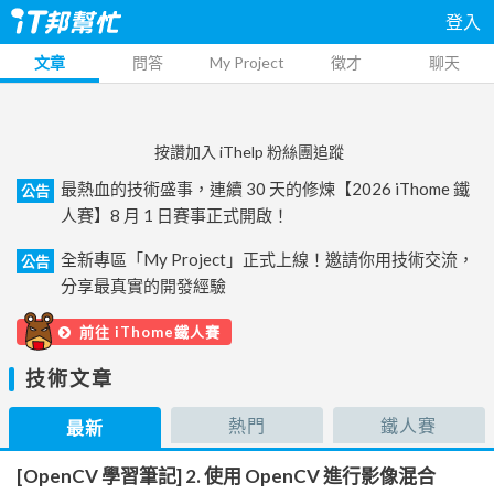
登入
文章
問答
My Project
徵才
聊天
按讚加入 iThelp 粉絲團追蹤
最熱血的技術盛事，連續 30 天的修煉【2026 iThome 鐵
公告
人賽】8 月 1 日賽事正式開啟！
全新專區「My Project」正式上線！邀請你用技術交流，
公告
分享最真實的開發經驗
前往 iThome鐵人賽
技術文章
熱門
鐵人賽
最新
[OpenCV 學習筆記] 2. 使用 OpenCV 進行影像混合