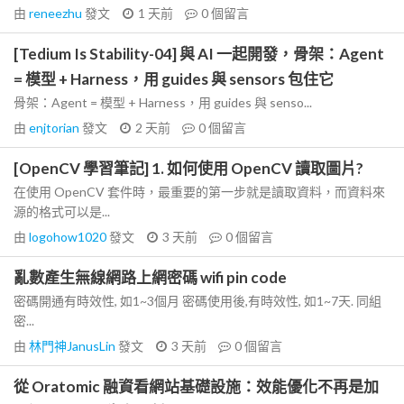
由
reneezhu
發文
1 天前
0
個留言
[Tedium Is Stability-04] 與 AI 一起開發，骨架：Agent
= 模型 + Harness，用 guides 與 sensors 包住它
骨架：Agent = 模型 + Harness，用 guides 與 senso...
由
enjtorian
發文
2 天前
0
個留言
[OpenCV 學習筆記] 1. 如何使用 OpenCV 讀取圖片?
在使用 OpenCV 套件時，最重要的第一步就是讀取資料，而資料來
源的格式可以是...
由
logohow1020
發文
3 天前
0
個留言
亂數產生無線網路上網密碼 wifi pin code
密碼開通有時效性, 如1~3個月 密碼使用後,有時效性, 如1~7天. 同組
密...
由
林門神JanusLin
發文
3 天前
0
個留言
從 Oratomic 融資看網站基礎設施：效能優化不再是加