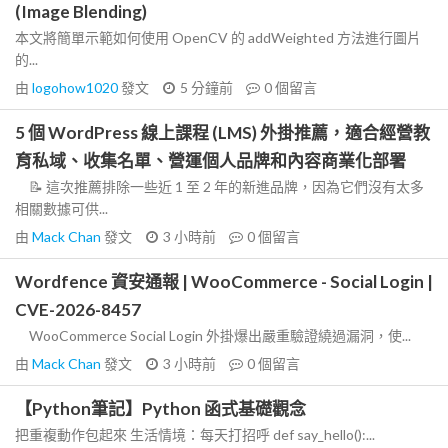
(Image Blending)
本文將簡單示範如何使用 OpenCV 的 addWeighted 方法進行圖片
的...
由
logohow1020
發文
5 分鐘前
0
個留言
5 個 WordPress 線上課程 (LMS) 外掛推薦，適合經營教
育私域、收集名單、營運個人品牌和內容商業化部署
📝 這次推薦排除一些近 1 至 2 年的新進品牌，因為它們沒有太多
相關數據可供...
由
Mack Chan
發文
3 小時前
0
個留言
Wordfence 資安通報 | WooCommerce - Social Login |
CVE-2026-8457
WooCommerce Social Login 外掛爆出嚴重驗證繞過漏洞，使...
由
Mack Chan
發文
3 小時前
0
個留言
【Python筆記】Python 函式基礎觀念
把重複動作包起來 生活情境：每天打招呼 def say_hello():...