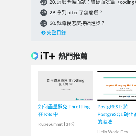
28. 怎麼準備面試：編碼面試篇（codin
28
29. 拿到 offer 了怎麼選？
29
30. 就職後怎麼持續進步？
30
完整目錄
熱門推薦
如何盡量避免 Throttling
PostgREST: 將
在 K8s 中
PostgreSQL 轉化
的魔法
KubeSummit
|
29 分
Hello World Dev