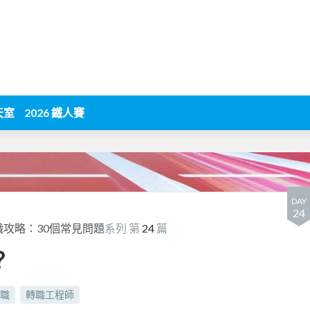
天室
2026 鐵人賽
DAY
24
攻略：30個常見問題
系列 第
24
篇
？
職
轉職工程師