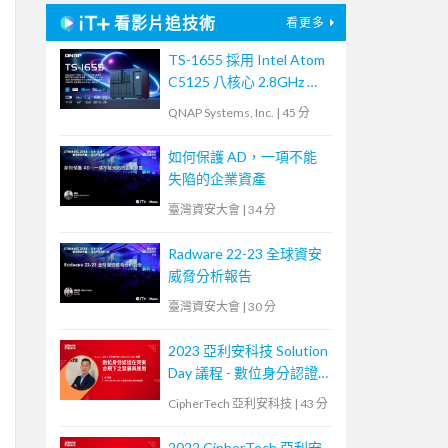
看影片追技術
看更多
TS-1655 採用 Intel Atom
C5125 八核心 2.8GHz 處
理器，最高支援 256GB
QNAP Systems, Inc.
|
45 分
記憶體，大容量混合式儲
存架構適合中小企業備份
如何保護 AD，一項不能
及監控應用，支援 QTS /
失陷的企業資產
QuTS hero
臺灣資安大會
|
34 分
Radware 22-23 全球資安
威脅分析報告
臺灣資安大會
|
30 分
2023 亞利安科技 Solution
Day 議程 - 數位身分認證
在資安合規下之發展與應
CipherTech 亞利安科技
|
43 分
用
2022 CipherTech 亞利安