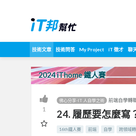
技術文章
技術問答
My Project
iT 徵才
聊
2024 iThome 鐵人賽
前端自學轉職
佛心分享-IT 人自學之術
1
24. 履歷要怎麼寫
16th鐵人賽
前端
自學
跨領域轉