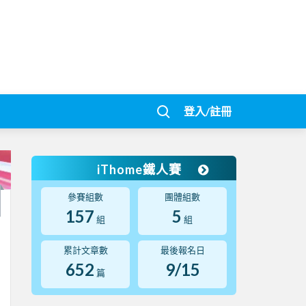
登入/註冊
iThome鐵人賽
參賽組數
團體組數
157
5
組
組
累計文章數
最後報名日
652
9/15
篇