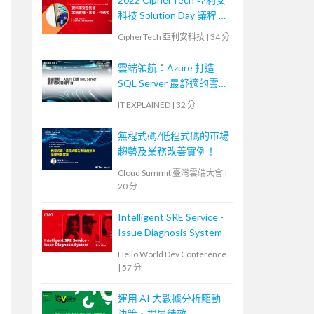
科技 Solution Day 議程 —
資料庫安全防護，金鑰管
CipherTech 亞利安科技
|
34 分
理、加密、代碼化
雲端領航：Azure 打造
SQL Server 最舒適的雲端
平台
IT EXPLAINED
|
32 分
無程式碼/低程式碼的市場
趨勢及業務改善實例！
Cloud Summit 臺灣雲端大會
|
20 分
Intelligent SRE Service -
Issue Diagnosis System
Hello World Dev Conference
|
57 分
運用 AI 大數據分析驅動
決策、提昇績效