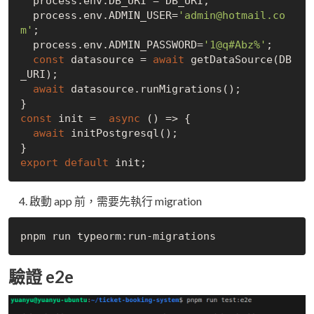
  process.env.DB_URI = DB_URI;

  process.env.ADMIN_USER=
'admin@hotmail.co
m'
;

  process.env.ADMIN_PASSWORD=
'1@q#Abz%'
;

const
 datasource = 
await
 getDataSource(DB
_URI);

await
 datasource.runMigrations();

const
 init =  
async
 () => {

await
 initPostgresql();

export
default
啟動 app 前，需要先執行 migration
驗證 e2e