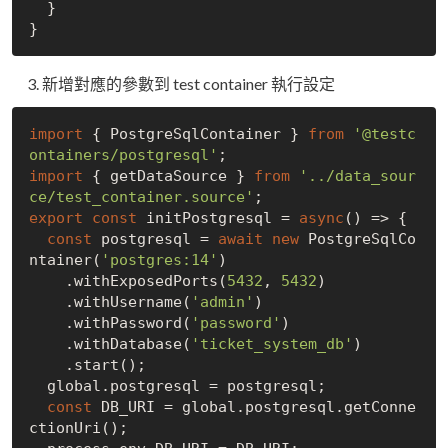
  }

新增對應的參數到 test container 執行設定
import
 { PostgreSqlContainer } 
from
'@testc
ontainers/postgresql'
import
 { getDataSource } 
from
'../data_sour
ce/test_container.source'
export
const
 initPostgresql = 
async
() => {

const
 postgresql = 
await
new
 PostgreSqlCo
ntainer(
'postgres:14'
)

    .withExposedPorts(
5432
, 
5432
)

    .withUsername(
'admin'
)

    .withPassword(
'password'
)

    .withDatabase(
'ticket_system_db'
)

    .start();

  global.postgresql = postgresql;

const
 DB_URI = global.postgresql.getConne
ctionUri();
