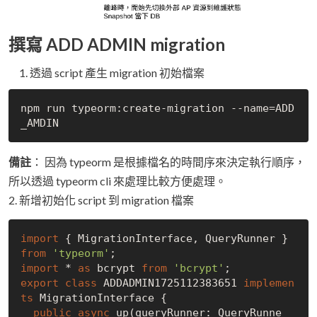
撰寫 ADD ADMIN migration
透過 script 產生 migration 初始檔案
npm run typeorm:create-migration --name=ADD
備註
： 因為 typeorm 是根據檔名的時間序來決定執行順序，
所以透過 typeorm cli 來處理比較方便處理。
2. 新增初始化 script 到 migration 檔案
import
 { MigrationInterface, QueryRunner } 
from
'typeorm'
import
 * 
as
 bcrypt 
from
'bcrypt'
export
class
 ADDADMIN1725112383651 
implemen
ts
 MigrationInterface {

public
async
 up(queryRunner: QueryRunne