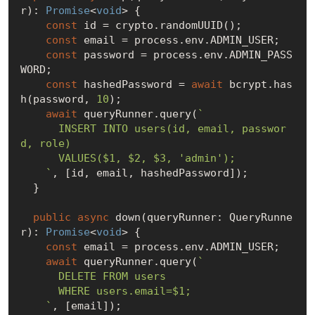
r): 
Promise
<
void
> {

const
 id = crypto.randomUUID();

const
 email = process.env.ADMIN_USER;

const
 password = process.env.ADMIN_PASS
WORD;

const
 hashedPassword = 
await
 bcrypt.has
h(password, 
10
);

await
 queryRunner.query(
`

      INSERT INTO users(id, email, passwor
d, role)

      VALUES($1, $2, $3, 'admin');  

    `
, [id, email, hashedPassword]); 

  }

public
async
 down(queryRunner: QueryRunne
r): 
Promise
<
void
> {

const
 email = process.env.ADMIN_USER;

await
 queryRunner.query(
`

      DELETE FROM users

      WHERE users.email=$1;

    `
, [email]);
