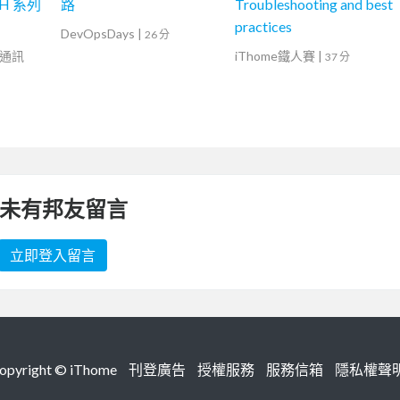
 H 系列
路
Troubleshooting and best
practices
DevOpsDays
|
26 分
路通訊
iThome鐵人賽
|
37 分
未有邦友留言
立即登入留言
right ©
iThome
刊登廣告
授權服務
服務信箱
隱私權聲