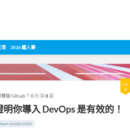
天室
2026 鐵人賽
DAY
8
 GitLab？
系列 第
8
篇
證明你導入 DevOps 是有效的！
loper productivity