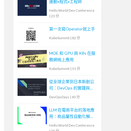
運動x程式x工程師
Hello World Dev Conference
|
23 分
第一次寫Operator就上手
KubeSummit
|
82 分
MOE 和 GPU 與 K8s 在服
務網格上應用
KubeSummit
|
31 分
從全球企業到日本新創公
司：DevOps 的實踐與調
整
DevOpsDays
|
43 分
LLM 在電商平台的落地應
用：商品屬性自動化解決
方案
Hello World Dev Conference
|
25 分