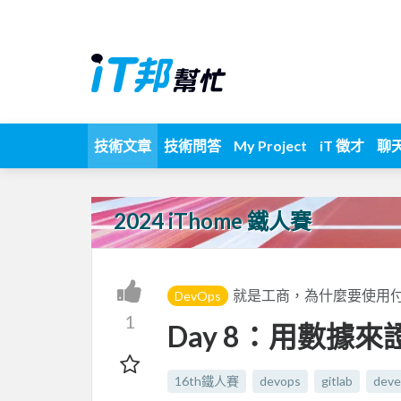
技術文章
技術問答
My Project
iT 徵才
聊
2024 iThome 鐵人賽
就是工商，為什麼要使用付費版
DevOps
1
Day 8：用數據來
16th鐵人賽
devops
gitlab
deve