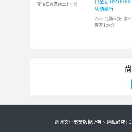
目全新 USG FLEX
零信任資安講堂
|
28 分
功能剖析
Zyxel兆勤科技- 網
專家
|
29 分
尚
電週文化事業版權所有、轉載必究 | Copy