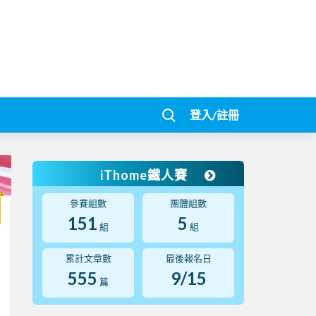
登入/註冊
iThome鐵人賽
參賽組數
團體組數
151
5
組
組
累計文章數
最後報名日
555
9/15
篇