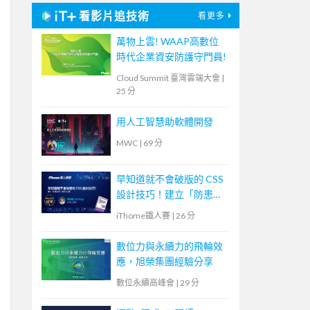
看影片追技術
看更多
萬物上雲! WAAP高數位
時代企業資安防護守門員!
Cloud Summit 臺灣雲端大會
|
25 分
用人工智慧助軟體開發
MWC
|
69 分
早知道就不會破版的 CSS
設計技巧！建立「防患未
然」的匠人心態
iThome鐵人賽
|
26 分
數位力與永續力的飛輪效
應，旭榮集團經驗分享
數位永續高峰會
|
29 分