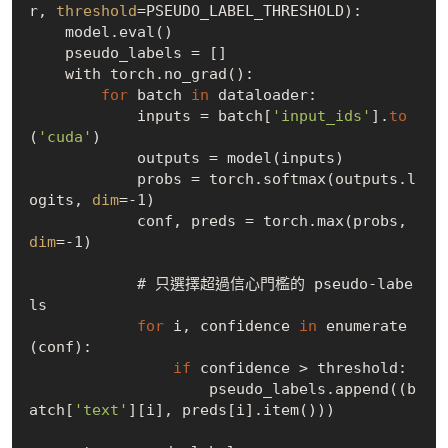
r, 
threshold
=PSEUDO_LABEL_THRESHOLD):

    model.eval()

    pseudo_labels = []

    with torch.no_grad():

for
 batch 
in
 dataloader:

            inputs = batch[
'input_ids'
].
to
(
'cuda'
)

            outputs = model(inputs)

            probs = torch.softmax(outputs.l
ogits, 
dim
=-1)

            conf, preds = torch.max(probs, 
dim
=-1)

            # 只選擇超過信心門檻的 pseudo-labe
ls

for
 i, confidence 
in
 enumerate
(conf):

if
 confidence > threshold:

                    pseudo_labels.append((b
atch[
'text'
][i], preds[i].item()))
