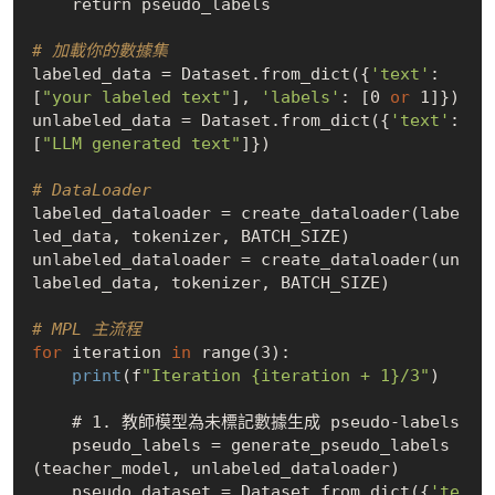
    return pseudo_labels

# 加載你的數據集
labeled_data = Dataset.from_dict({
'text'
: 
[
"your labeled text"
], 
'labels'
: [0 
or
 1]})

unlabeled_data = Dataset.from_dict({
'text'
: 
[
"LLM generated text"
]})

# DataLoader
labeled_dataloader = create_dataloader(labe
led_data, tokenizer, BATCH_SIZE)

unlabeled_dataloader = create_dataloader(un
labeled_data, tokenizer, BATCH_SIZE)

# MPL 主流程
for
 iteration 
in
 range(3):

print
(f
"Iteration {iteration + 1}/3"
)

    # 1. 教師模型為未標記數據生成 pseudo-labels

    pseudo_labels = generate_pseudo_labels
(teacher_model, unlabeled_dataloader)

    pseudo_dataset = Dataset.from_dict({
'te