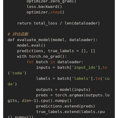
        optimizer.zero_grad()

        loss.backward()

        optimizer.
step
()

    return total_loss / len(dataloader)

# 評估函數
def evaluate_model(model, dataloader):

    model.eval()

    predictions, true_labels = [], []

    with torch.no_grad():

for
 batch 
in
 dataloader:

            inputs = batch[
'input_ids'
].
to
(
'cuda'
)

            labels = batch[
'labels'
].
to
(
'cu
da'
)

            outputs = model(inputs)

            preds = torch.argmax(outputs.lo
gits, 
dim
=-1).cpu().numpy()

            predictions.extend(preds)

            true_labels.extend(labels.cpu
().numpy())
