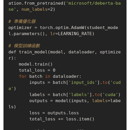
ation.from_pretrained(
'microsoft/deberta-ba
se'
, 
num_labels
=2)

# 準備優化器
optimizer = torch.optim.AdamW(student_mode
l.parameters(), 
lr
=LEARNING_RATE)

# 模型訓練函數
def train_model(model, dataloader, optimize
r):

    model.train()

    total_loss = 0

for
 batch 
in
 dataloader:

        inputs = batch[
'input_ids'
].
to
(
'cud
a'
)

        labels = batch[
'labels'
].
to
(
'cuda'
)

        outputs = model(inputs, 
labels
=labe
ls)

        loss = outputs.loss

        total_loss += loss.item()
