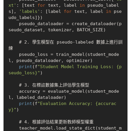
xt'
: [text 
for
 text, label 
in
 pseudo_label
s], 
'labels'
: [label 
for
 text, label 
in
 pse
udo_labels]})

    pseudo_dataloader = create_dataloader(p
seudo_dataset, tokenizer, BATCH_SIZE)

    # 2. 學生模型在 pseudo-labeled 數據上進行訓
練

    pseudo_loss = train_model(student_mode
l, pseudo_dataloader, optimizer)

print
(f
"Student Model Training Loss: {p
seudo_loss}"
)

    # 3. 在標註數據集上評估學生模型

    accuracy = evaluate_model(student_mode
l, labeled_dataloader)

print
(f
"Evaluation Accuracy: {accurac
y}"
)

    # 4. 根據評估結果更新教師模型權重

    teacher_model.load_state_dict(student_m