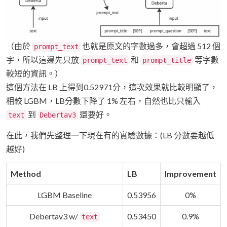
（由於
也就是原文的字數過多，會超過 512 個
prompt_text
字，所以這邊先只放
和
等字數
prompt_text
prompt_title
較短的資訊。）
這個方法在 LB 上得到0.52971分，這次效果就比較明顯了，
相較 LGBM，LB分數下降了 1% 左右，自然也比只輸入
到
還要好。
text
Debertav3
在此，我們先整理一下現在有的實驗數據：(LB 分數要越低
越好)
Method
LB
Improvement
LGBM Baseline
0.53956
0%
Debertav3 w/
0.53450
0.9%
text