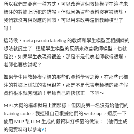
所以我們需要有一種方式，可以改善這個教師模型在這些未
標注的數據上所犯的錯誤。但就因為這些資料沒有被標註，
我們就沒有相對應的回饋，可以用來改善這個教師模型了
呀！
這時候，meta pseudo labeling 的教師和學生模型互相訓練的
想法就誕生了--透過學生模型的反饋來改善教師模型，也就
是說，如果學生表現得很差，那是不是代表老師教得很爛，
老師也要檢討呢？
如果學生用教師模型標的那些假資料學習之後，在那些已標
注的數據上測試的表現很差，那是不是代表老師標的那些假
資料根本就有問題！老師自己趕快修正一下吧～
MPL大概的構想就是上面那樣，但因為第一名沒有給他們的
training code，我這邊自己根據他們的 write-up ，還原一下
使用 MLP 幫 LLM 生成的假資料打標籤的做法：（他們生成
的假資料可以參考
6
）