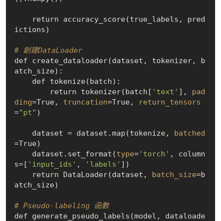
    return accuracy_score(true_labels, pred
ictions)

# 創建DataLoader
def create_dataloader(dataset, tokenizer, b
atch_size):

    def tokenize(batch):

        return tokenizer(batch[
'text'
], 
pad
ding
=
True
, 
truncation
=
True
, 
return_tensors
=
"pt"
)

    dataset = dataset.map(tokenize, 
batched
=
True
)

    dataset.set_format(
type
=
'torch'
, column
s=[
'input_ids'
, 
'labels'
])

    return DataLoader(dataset, 
batch_size
=b
atch_size)

# Pseudo-labeling 函數
def generate_pseudo_labels(model, dataloade