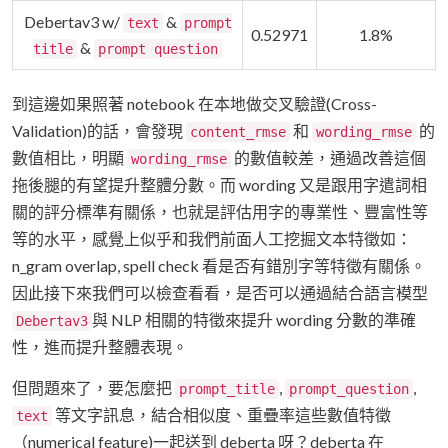
Debertav3 w/
&
text
prompt
0.52971
1.8%
&
title
prompt question
到這邊如果照著 notebook 在本地做交叉驗證(Cross-
Validation)的話，會發現
和
的
content_rmse
wording_rmse
數值相比，明顯
的數值較差，通過改善這個
wording_rmse
拖後腿的有望提升整體分數。而 wording 又是跟用字遣詞相
關的評分標準有關係，也就是評估用字的專業性、豐富性等
等的水平，感覺上似乎和我們前面人工挖掘文本特徵如：
n_gram overlap, spell check 看是否有錯別字等特徵有關係。
因此接下來我們可以檢查看看，是否可以通過結合語言模型
與 NLP 相關的特徵來提升 wording 分數的準確
Debertav3
性，進而提升整體表現。
但問題來了，要怎麼把
,
,
prompt_title
prompt_question
等文字訊息，結合相似度、重疊率這些數值特徵
text
（numerical feature)一起送到 deberta 呀？deberta 在