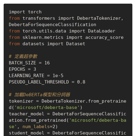
from
 transformers import DebertaTokenizer, 
from
from
from
 datasets import Dataset

# 定義超參數
BATCH_SIZE = 16

EPOCHS = 3

LEARNING_RATE = 1e-5

PSEUDO_LABEL_THRESHOLD = 0.8

# 加載DeBERTa模型和分詞器
tokenizer = DebertaTokenizer.from_pretraine
d(
'microsoft/deberta-base'
)

teacher_model = DebertaForSequenceClassific
ation.from_pretrained(
'microsoft/deberta-ba
se'
, 
num_labels
=2)

student_model = DebertaForSequenceClassific