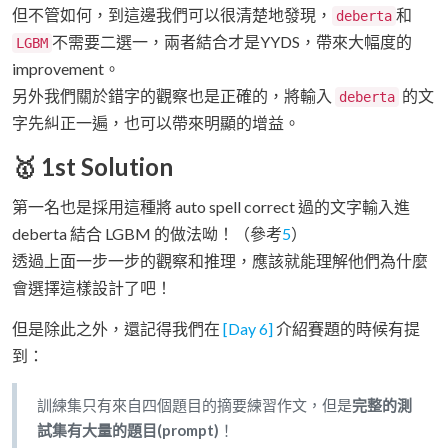
但不管如何，到這邊我們可以很清楚地發現，
和
deberta
不需要二選一，兩者結合才是YYDS，帶來大幅度的
LGBM
improvement。
另外我們關於錯字的觀察也是正確的，將輸入
的文
deberta
字先糾正一遍，也可以帶來明顯的增益。
🥇 1st Solution
第一名也是採用這種將 auto spell correct 過的文字輸入進
deberta 結合 LGBM 的做法呦！（參考
5
）
透過上面一步一步的觀察和推理，應該就能理解他們為什麼
會選擇這樣設計了吧！
但是除此之外，還記得我們在
[Day 6]
介紹賽題的時候有提
到：
訓練集只有來自四個題目的摘要練習作文，但是
完整的測
試集有大量的題目(prompt)
！