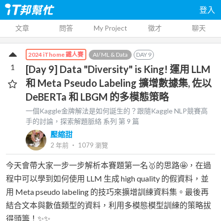
登入
文章
問答
My Project
徵才
聊天
AI/ ML & Data
DAY
9
2024 iThome 鐵人賽
1
[Day 9] Data "Diversity" is King! 運用 LLM
和 Meta Pseudo Labeling 擴增數據集, 佐以
DeBERTa 和 LBGM 的多模態策略
一個Kaggle金牌解法是如何誕生的？跟隨Kaggle NLP競賽高
手的討論，探索解題脈絡
系列 第
9
篇
壓縮甜
2 年前
‧
1079
瀏覽
今天會帶大家一步一步解析本賽題第一名🥇的思路🤩，在過
程中可以學到如何使用 LLM 生成 high quality 的假資料，並
用 Meta pseudo labeling 的技巧來擴增訓練資料集。最後再
結合文本與數值類型的資料，利用多模態模型訓練的策略拔
得頭籌！✨✨