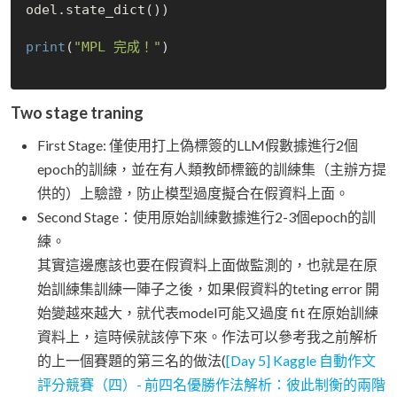
odel.state_dict())

print
(
"MPL 完成！"
)

Two stage traning
First Stage: 僅使用打上偽標簽的LLM假數據進行2個
epoch的訓練，並在有人類教師標籤的訓練集（主辦方提
供的）上驗證，防止模型過度擬合在假資料上面。
Second Stage：使用原始訓練數據進行2-3個epoch的訓
練。
其實這邊應該也要在假資料上面做監測的，也就是在原
始訓練集訓練一陣子之後，如果假資料的teting error 開
始變越來越大，就代表model可能又過度 fit 在原始訓練
資料上，這時候就該停下來。作法可以參考我之前解析
的上一個賽題的第三名的做法(
[Day 5] Kaggle 自動作文
評分競賽（四）- 前四名優勝作法解析：彼此制衡的兩階