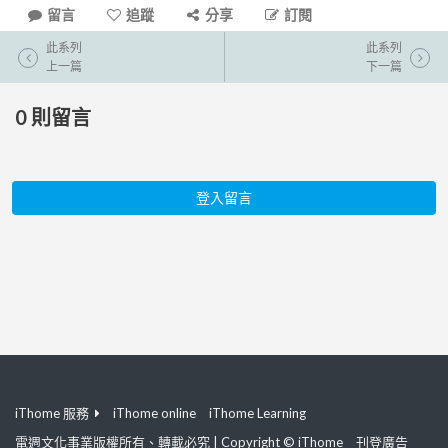
留言
追蹤
分享
訂閱
此系列
此系列
上一篇
下一篇
0
則留言
登入留言
iThome 服務
iThome online
iThome Learning
電週文化事業版權所有、轉載必究 | Copyright © iThome
刊登廣告