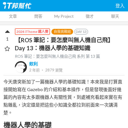
登入
文章
問答
My Project
徵才
聊天
自我挑戰組
DAY
13
2024 iThome 鐵人賽
1
【ROS 筆記：要怎麼叫無人機自己飛】
Day 13：機器人學的基礎知識
ROS 筆記：要怎麼叫無人機自己飛
系列 第
13
篇
欸利
2 年前
‧
2879
瀏覽
今天唐突新加了一篇機器人學的基礎知識！本來我是打算直
接開始寫在 Gazebo 的介紹和基本操作，但是發現後面好幾
篇的內容有太多跟機器人有關性質，到處補充看起來實在有
點雜亂，決定還是把這些小知識全都拉到前面來一次講清
楚。
機器人學的基礎