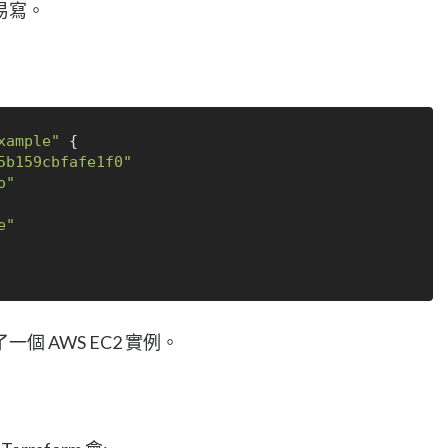
易寫。
xample"
 {

5b159cbfafe1f0"
o"
e"
 AWS EC2 實例。