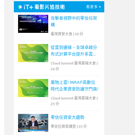
看影片追技術
看更多
攻擊者視野中的零信任架
構
臺灣資安大會
|
30 分
從雲到邊緣，全球卓越分
布式計算平台提升多雲體
驗
Cloud Summit 臺灣雲端大會
|
26 分
萬物上雲! WAAP高數位
時代企業資安防護守門員!
Cloud Summit 臺灣雲端大會
|
25 分
零信任資安大趨勢
零信任資安講堂
|
35 分