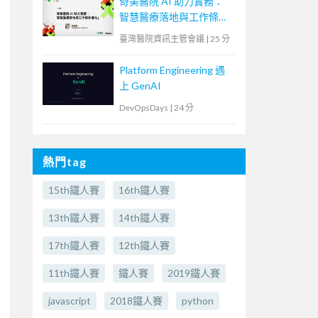
奇美醫院 AI 助力實務：
智慧醫療落地與工作條件
優化
臺灣醫院資訊主管會議
|
25 分
Platform Engineering 遇
上 GenAI
DevOpsDays
|
24 分
熱門tag
15th鐵人賽
16th鐵人賽
13th鐵人賽
14th鐵人賽
17th鐵人賽
12th鐵人賽
11th鐵人賽
鐵人賽
2019鐵人賽
javascript
2018鐵人賽
python