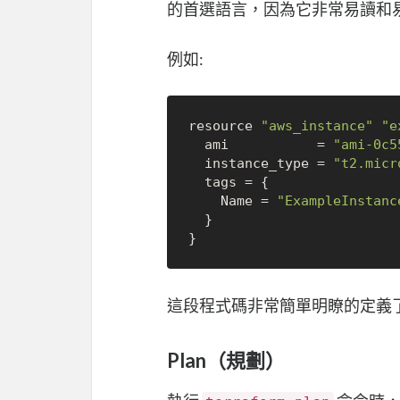
的首選語言，因為它非常易讀和
例如:
resource 
"aws_instance"
"e
  ami           = 
"ami-0c5
  instance_type = 
"t2.micr
  tags = {

    Name = 
"ExampleInstanc
  }

這段程式碼非常簡單明瞭的定義了一個
Plan（規劃）