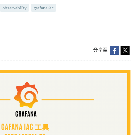
observability
grafana iac
分享至