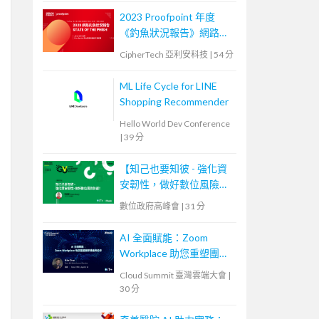
2023 Proofpoint 年度
《釣魚狀況報告》網路研
討會
CipherTech 亞利安科技
|
54 分
ML Life Cycle for LINE
Shopping Recommender
Hello World Dev Conference
|
39 分
【知己也要知彼 - 強化資
安韌性，做好數位風險防
護！】
數位政府高峰會
|
31 分
AI 全面賦能：Zoom
Workplace 助您重塑團隊
溝通與協作
Cloud Summit 臺灣雲端大會
|
30 分