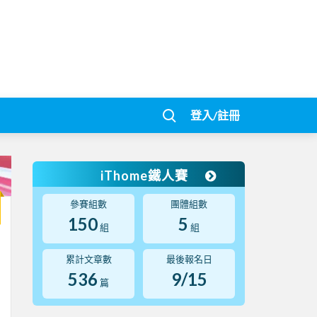
登入/註冊
iThome鐵人賽
參賽組數
團體組數
150
5
組
組
累計文章數
最後報名日
536
9/15
篇