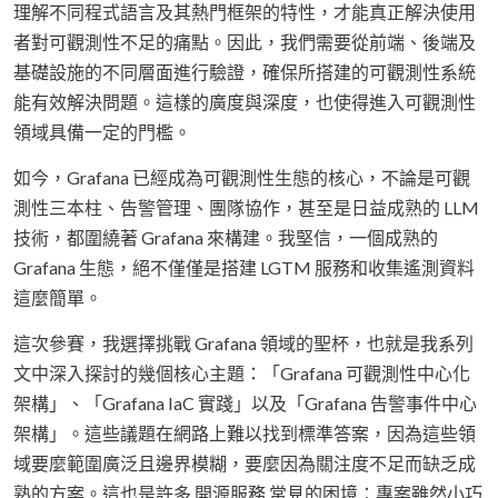
理解不同程式語言及其熱門框架的特性，才能真正解決使用
者對可觀測性不足的痛點。因此，我們需要從前端、後端及
基礎設施的不同層面進行驗證，確保所搭建的可觀測性系統
能有效解決問題。這樣的廣度與深度，也使得進入可觀測性
領域具備一定的門檻。
如今，Grafana 已經成為可觀測性生態的核心，不論是可觀
測性三本柱、告警管理、團隊協作，甚至是日益成熟的 LLM
技術，都圍繞著 Grafana 來構建。我堅信，一個成熟的
Grafana 生態，絕不僅僅是搭建 LGTM 服務和收集遙測資料
這麼簡單。
這次參賽，我選擇挑戰 Grafana 領域的聖杯，也就是我系列
文中深入探討的幾個核心主題：「Grafana 可觀測性中心化
架構」、「Grafana IaC 實踐」以及「Grafana 告警事件中心
架構」。這些議題在網路上難以找到標準答案，因為這些領
域要麼範圍廣泛且邊界模糊，要麼因為關注度不足而缺乏成
熟的方案。這也是許多 開源服務 常見的困境：專案雖然小巧