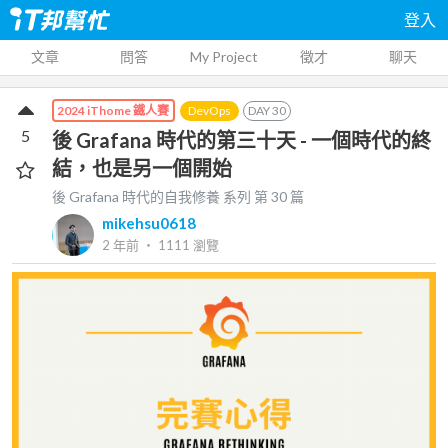
登入
文章
問答
My Project
徵才
聊天
DevOps
DAY
30
2024 iThome 鐵人賽
5
後 Grafana 時代的第三十天 - 一個時代的終
結，也是另一個開始
後 Grafana 時代的自我修養
系列 第
30
篇
mikehsu0618
2 年前
‧
1111
瀏覽