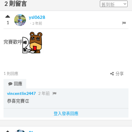
2
則留言
ysl0628
1
．
2 年前
完賽歡呼
1
則回應
分享
回應
vincentlin2447
2 年前
恭喜完賽👏
登入發表回應