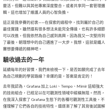
靈活，但難以與其他專案深度整合，或者共享同一套管理邏
輯，這也增加了維護人員的心智負擔。
這正是我參賽的初衷——在探索的過程中，找到屬於自己的
最佳實踐。雖然還有很多想法未能完全傳達，也有許多細節
可以改進，但我依然為自己感到高興，因為我又一次堅持到
了最後，朝理想中的自己邁進了一大步。我想，這就是鐵人
賽想要傳遞的精神吧。
驗收過去的一年
延續每年的好習慣，我們來檢視一下，是否如願完成了去年
為自己規劃的學習路線？幸運的是，答案是肯定的！
去年我認為，Grafana 加上 Loki、Tempo、Mimir 這組強大
的技術組合，已經足以在可觀測性領域中縱橫無阻。然而，
在我深入探索了 Grafana 生態下的各種可觀測性工具後，不
僅理解了它們各自的技術特性，還逐漸了解了其背後試圖解