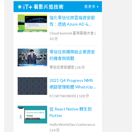
看影片追技術
看更多
強化零信任跨雲端資安韌
性：透過 Azure AD &
Zscaler ZPA 打造無縫且
Cloud Summit 臺灣雲端大會
|
安全的居家辦公體驗
33 分
零信任架構帶給企業資安
的機會與挑戰
零信任資安講堂
|
28 分
2021 Q4 Progress NMS
網路管理軟體 WhatsUp
Gold 基礎培訓課程 (2)
EC NETWORKER
|
128 分
從 React Native 轉生到
Flutter
Hello World Dev Conference
|
24 分