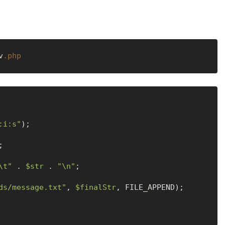
v
.php
:i:s"
);



\t"
 . 
$str
 . 
"\n"
;

ds/message.txt"
, 
$finalStr
, FILE_APPEND);
