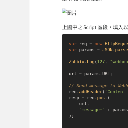
上圖中之 Script 區段，填
var
 req = 
new
HttpReque
var
 params = 
JSON
.
parse
Zabbix
.
Log
(
127
, 
"webhoo
url = params.
URL
;

// Send message to Webh
req.
addHeader
(
'Content-
resp = req.
post
(

    url,

"message="
 + params
);
