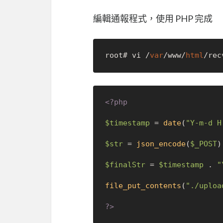
編輯通報程式，使用 PHP 完成
root# vi /
var
/www/
html
/rec
<?php
$timestamp
 = 
date
(
"Y-m-d H
$str
 = 
json_encode
(
$_POST
);
$finalStr
 = 
$timestamp
 . 
"
file_put_contents
(
"./uploa
?>