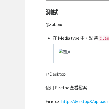
測試
@Zabbix
在 Media type 中，點選
cla
@Desktop
使用 Firefox 查看檔案
Firefox:
http://desktopX/uploads