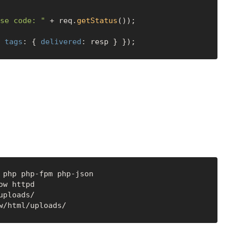
se code: "
 + req.
getStatus
());

 
tags
: { 
delivered
 php php-fpm php-json
ow httpd
uploads/
w/html/uploads/