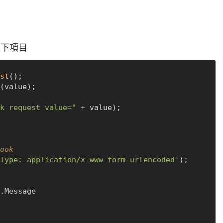
入以下項目
st
(value);

k request value="
 + value);

ook
Type: application/x-www-form-urlencoded'
);

.
Message