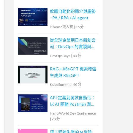
軟體自動化的簡介與趨勢
- PA / RPA / AI agent
iThome鐵人賽
|
36 分
從全球企業到日本新創公
司：DevOps 的實踐與調
整
DevOpsDays
|
43 分
RAG + k8sGPT 檢索增強
生成與 K8sGPT
KubeSummit
|
40 分
API 定義到測試自動化：
以 AI 驅動 Postman 測試
產生器
Hello World Dev Conference
|
28 分
讓工程師失業的 N 道陰