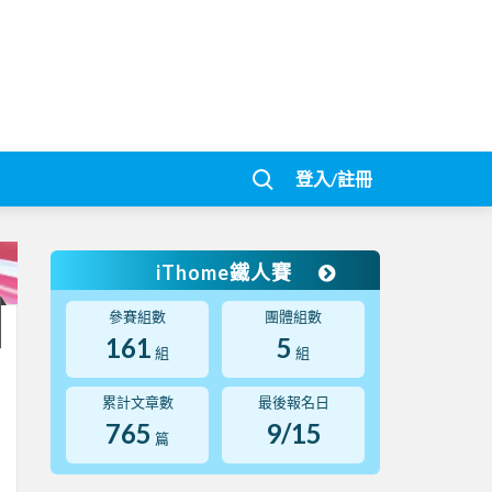
登入/註冊
iThome鐵人賽
參賽組數
團體組數
161
5
組
組
累計文章數
最後報名日
765
9/15
篇