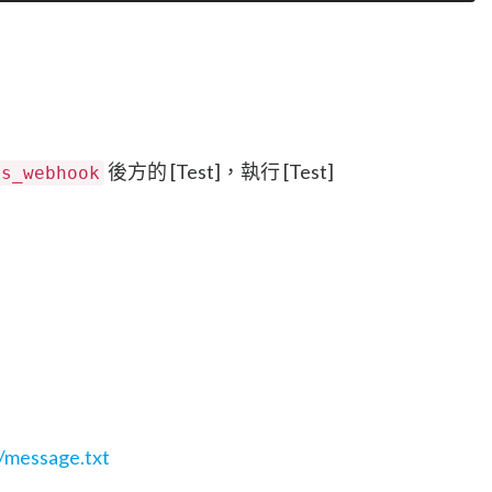
後方的 [Test]，執行 [Test]
ss_webhook
/message.txt