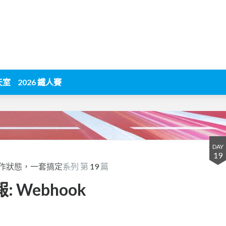
天室
2026 鐵人賽
DAY
19
察系統運作狀態，一套搞定
系列 第
19
篇
報: Webhook