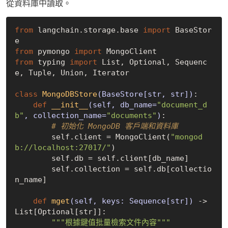
從資料庫中讀取。
from
 langchain.storage.base 
import
 BaseStor
from
 pymongo 
import
from
 typing 
import
 List, Optional, Sequenc
e, Tuple, Union, Iterator

class
MongoDBStore
(BaseStore[str, str])
:
def
__init__
(self, db_name=
"document_d
b"
, collection_name=
"documents"
)
:
# 初始化 MongoDB 客戶端和資料庫
        self.client = MongoClient(
"mongod
b://localhost:27017/"
)

        self.db = self.client[db_name]

        self.collection = self.db[collectio
n_name]

def
mget
(self, keys: Sequence[str])
 -> 
List[Optional[str]]:
"""根據鍵值批量檢索文件內容"""