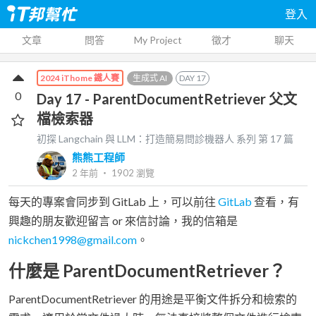
登入
文章
問答
My Project
徵才
聊天
生成式 AI
DAY
17
2024 iThome 鐵人賽
0
Day 17 - ParentDocumentRetriever 父文
檔檢索器
初探 Langchain 與 LLM：打造簡易問診機器人
系列 第
17
篇
熊熊工程師
2 年前
‧
1902
瀏覽
每天的專案會同步到 GitLab 上，可以前往
GitLab
查看，有
興趣的朋友歡迎留言 or 來信討論，我的信箱是
nickchen1998@gmail.com
。
什麼是 ParentDocumentRetriever？
ParentDocumentRetriever 的用途是平衡文件拆分和檢索的