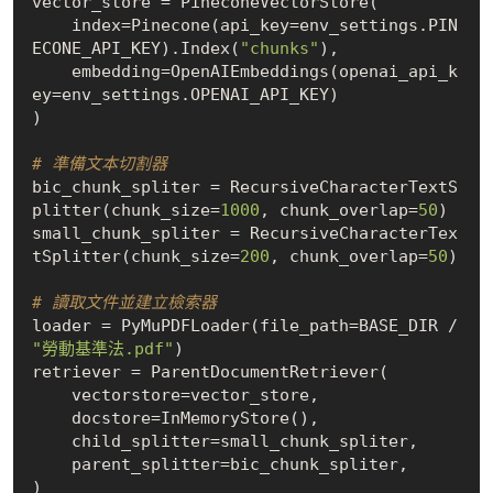
vector_store = PineconeVectorStore(

    index=Pinecone(api_key=env_settings.PIN
ECONE_API_KEY).Index(
"chunks"
),

    embedding=OpenAIEmbeddings(openai_api_k
ey=env_settings.OPENAI_API_KEY)

)

# 準備文本切割器
bic_chunk_spliter = RecursiveCharacterTextS
plitter(chunk_size=
1000
, chunk_overlap=
50
)

small_chunk_spliter = RecursiveCharacterTex
tSplitter(chunk_size=
200
, chunk_overlap=
50
)

# 讀取文件並建立檢索器
loader = PyMuPDFLoader(file_path=BASE_DIR / 
"勞動基準法.pdf"
)

retriever = ParentDocumentRetriever(

    vectorstore=vector_store,

    docstore=InMemoryStore(),

    child_splitter=small_chunk_spliter,

    parent_splitter=bic_chunk_spliter,

)
