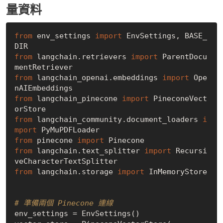
量資料
from
 env_settings 
import
 EnvSettings, BASE_
from
 langchain.retrievers 
import
 ParentDocu
from
 langchain_openai.embeddings 
import
 Ope
from
 langchain_pinecone 
import
 PineconeVect
from
 langchain_community.document_loaders 
i
mport
from
 pinecone 
import
from
 langchain.text_splitter 
import
 Recursi
from
 langchain.storage 
import
 InMemoryStore

# 準備兩個 Pinecone 連線
env_settings = EnvSettings()
