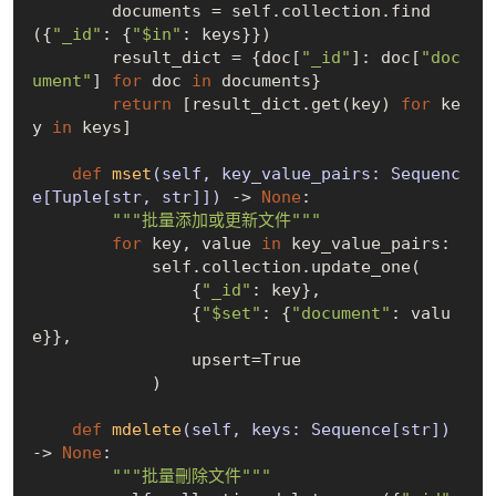
        documents = self.collection.find
({
"_id"
: {
"$in"
: keys}})

        result_dict = {doc[
"_id"
]: doc[
"doc
ument"
] 
for
 doc 
in
 documents}

return
 [result_dict.get(key) 
for
 ke
y 
in
 keys]

def
mset
(self, key_value_pairs: Sequenc
e[Tuple[str, str]])
 -> 
None
:
"""批量添加或更新文件"""
for
 key, value 
in
 key_value_pairs:

            self.collection.update_one(

                {
"_id"
: key},

                {
"$set"
: {
"document"
: valu
e}},

                upsert=
True
            )

def
mdelete
(self, keys: Sequence[str])
-> 
None
:
"""批量刪除文件"""