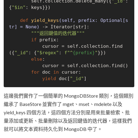
        self.collection.delete_many({
"_id"
: 
{
"$in"
: keys}})

def
yield_keys
(self, prefix: Optional[s
tr] = None)
 -> Iterator[str]:
"""返回鍵值的迭代器"""
if
 prefix:

            cursor = self.collection.find
({
"_id"
: {
"$regex"
: 
f"^
{prefix}
"
}})

else
:

            cursor = self.collection.find()

for
 doc 
in
 cursor:

yield
 doc[
"_id"
這邊我們實作了一個簡單的 MongoDBStore 類別，這個類別
繼承了 BaseStore 並實作了 mget、mset、mdelete 以及
yield_keys 四個方法，這四個方法分別是用來批量檢索、批
量添加或更新、批量刪除以及返回鍵值的迭代器，這樣我們
就可以將文本資料持久化到 MongoDB 中了。