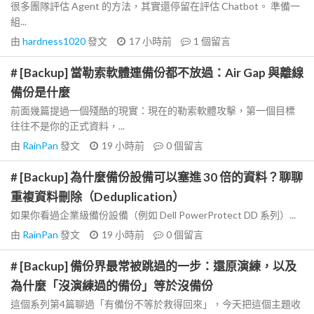
很多團隊評估 Agent 的方法，其實還停留在評估 Chatbot。 準備一
組...
由
hardness1020
發文
17 小時前
1
個留言
# [Backup] 當勒索軟體連備份都不放過：Air Gap 與離線
備份是什麼
前面幾篇提過一個殘酷的現實：現在的勒索軟體攻擊，第一個目標
往往不是你的正式資料，...
由
RainPan
發文
19 小時前
0
個留言
# [Backup] 為什麼備份設備可以塞進 30 倍的資料？聊聊
重複資料刪除（Deduplication）
如果你看過企業級備份設備（例如 Dell PowerProtect DD 系列）...
由
RainPan
發文
19 小時前
0
個留言
# [Backup] 備份界最常被跳過的一步：還原演練，以及
為什麼「沒演練過的備份」等於沒備份
這個系列第4篇聊過「有備份不等於救得回來」，今天把這個主題收