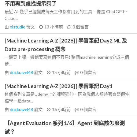
不用再到處找提示詞了
最近 AI 幾乎已經變成每天工作都會用到的工具。像是 ChatGPT、
Claud...
由
nlstudio
發文
13 小時前
0
個留言
[Machine Learning A-Z [2026] ] 學習筆記 Day2 ML 及
Data pre-processing 概念
一邊要上課一邊還要寫這個不容易! 整個machine learning分成三個
步...
由
duckravel48
發文
15 小時前
0
個留言
[Machine Learning A-Z [2026] ] 學習筆記 Day1
這個系列文章是Udemy上的課程延伸，因為我個人想趁著育嬰假空
檔學一點data...
由
duckravel48
發文
16 小時前
0
個留言
【Agent Evaluation 系列 1/6】Agent 到底該怎麼測
試？