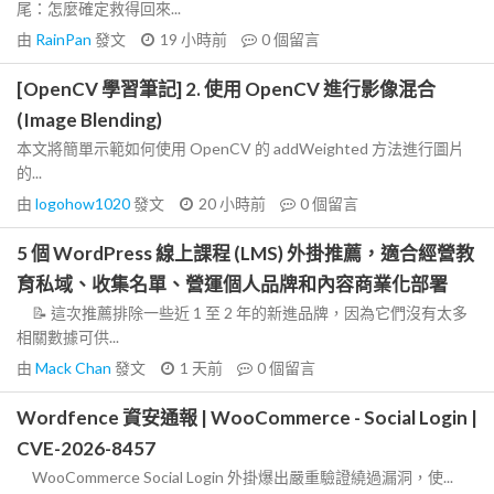
尾：怎麼確定救得回來...
由
RainPan
發文
19 小時前
0
個留言
[OpenCV 學習筆記] 2. 使用 OpenCV 進行影像混合
(Image Blending)
本文將簡單示範如何使用 OpenCV 的 addWeighted 方法進行圖片
的...
由
logohow1020
發文
20 小時前
0
個留言
5 個 WordPress 線上課程 (LMS) 外掛推薦，適合經營教
育私域、收集名單、營運個人品牌和內容商業化部署
📝 這次推薦排除一些近 1 至 2 年的新進品牌，因為它們沒有太多
相關數據可供...
由
Mack Chan
發文
1 天前
0
個留言
Wordfence 資安通報 | WooCommerce - Social Login |
CVE-2026-8457
WooCommerce Social Login 外掛爆出嚴重驗證繞過漏洞，使...