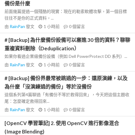
備份是什麼
前面幾篇提過一個殘酷的現實：現在的勒索軟體攻擊，第一個目標
往往不是你的正式資料，...
由
RainPan
發文
1 小時前
0
個留言
# [Backup] 為什麼備份設備可以塞進 30 倍的資料？聊聊
重複資料刪除（Deduplication）
如果你看過企業級備份設備（例如 Dell PowerProtect DD 系列）...
由
RainPan
發文
1 小時前
0
個留言
# [Backup] 備份界最常被跳過的一步：還原演練，以及
為什麼「沒演練過的備份」等於沒備份
這個系列第4篇聊過「有備份不等於救得回來」，今天把這個主題收
尾：怎麼確定救得回來...
由
RainPan
發文
1 小時前
0
個留言
[OpenCV 學習筆記] 2. 使用 OpenCV 進行影像混合
(Image Blending)