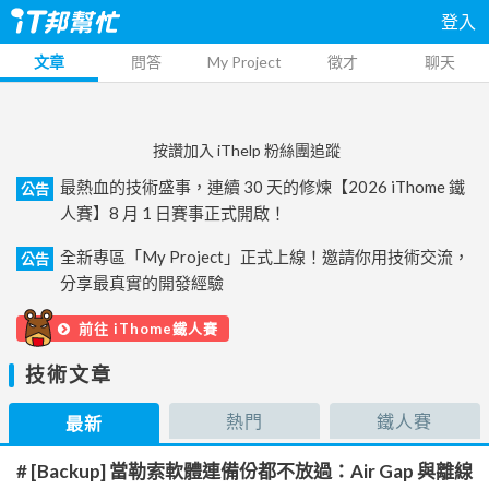
登入
文章
問答
My Project
徵才
聊天
按讚加入 iThelp 粉絲團追蹤
最熱血的技術盛事，連續 30 天的修煉【2026 iThome 鐵
公告
人賽】8 月 1 日賽事正式開啟！
全新專區「My Project」正式上線！邀請你用技術交流，
公告
分享最真實的開發經驗
前往 iThome鐵人賽
技術文章
熱門
鐵人賽
最新
# [Backup] 當勒索軟體連備份都不放過：Air Gap 與離線