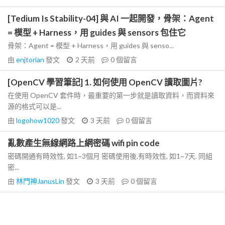
[Tedium Is Stability-04] 與 AI 一起開發，骨架：Agent
= 模型 + Harness，用 guides 與 sensors 包住它
骨架：Agent = 模型 + Harness，用 guides 與 senso...
由
enjtorian
發文
2 天前
0
個留言
[OpenCV 學習筆記] 1. 如何使用 OpenCV 讀取圖片?
在使用 OpenCV 套件時，最重要的第一步就是讀取資料，而資料來
源的格式可以是...
由
logohow1020
發文
3 天前
0
個留言
亂數產生無線網路上網密碼 wifi pin code
密碼開通有時效性, 如1~3個月 密碼使用後,有時效性, 如1~7天. 同組
密...
由
林門神JanusLin
發文
3 天前
0
個留言