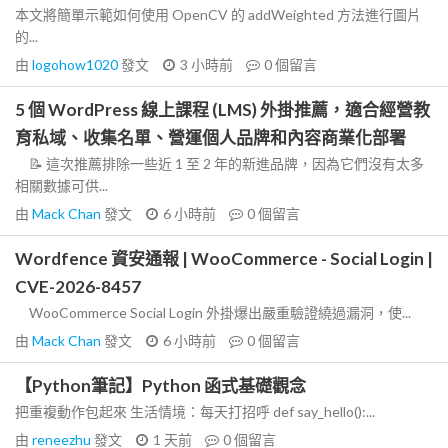
本文將簡單示範如何使用 OpenCV 的 addWeighted 方法進行圖片
的...
由
logohow1020
發文
3 小時前
0
個留言
5 個 WordPress 線上課程 (LMS) 外掛推薦，適合經營教
育私域、收集名單、營運個人品牌和內容商業化部署
📝 這次推薦排除一些近 1 至 2 年的新進品牌，因為它們沒有太多
相關數據可供...
由
Mack Chan
發文
6 小時前
0
個留言
Wordfence 資安通報 | WooCommerce - Social Login |
CVE-2026-8457
WooCommerce Social Login 外掛爆出嚴重驗證繞過漏洞，使...
由
Mack Chan
發文
6 小時前
0
個留言
【Python筆記】Python 函式基礎觀念
把重複動作包起來 生活情境：每天打招呼 def say_hello():...
由
reneezhu
發文
1 天前
0
個留言