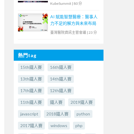
解決傳統應用與現代化雲
KubeSummit
|
80 分
原生鴻溝
AI 賦能智慧醫療：醫事人
力不足的解方與未來布局
臺灣醫院資訊主管會議
|
23 分
熱門tag
15th鐵人賽
16th鐵人賽
13th鐵人賽
14th鐵人賽
17th鐵人賽
12th鐵人賽
11th鐵人賽
鐵人賽
2019鐵人賽
javascript
2018鐵人賽
python
2017鐵人賽
windows
php