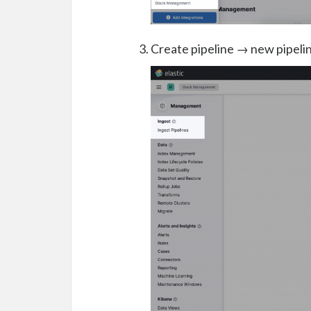
Create pipeline → new pip