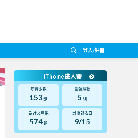
登入/註冊
iThome鐵人賽
參賽組數
團體組數
153
5
組
組
累計文章數
最後報名日
574
9/15
篇