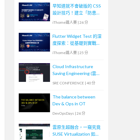
早知道就不會破版的 CSS
設計技巧！建立「防患未
然」的匠人心態
iThome鐵人賽
|
26 分
Flutter Widget Test 的深
度探索：從基礎到實戰經
驗分享
iThome鐵人賽
|
25 分
Cloud Infrastructure
Saving Engineering (雲端
省錢工程)
SRE CONFERENCE
|
40 分
The balance between
Dev & Ops in OT
DevOpsDays
|
26 分
雲原生超融合，一窺究竟
SUSE Virtualization 如何