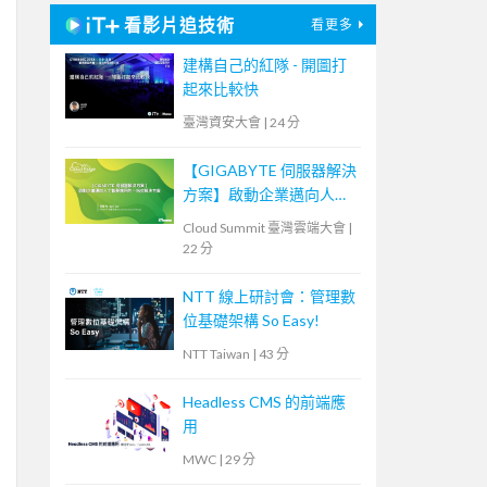
看影片追技術
看更多
建構自己的紅隊 - 開圖打
起來比較快
臺灣資安大會
|
24 分
【GIGABYTE 伺服器解決
方案】啟動企業邁向人工
智慧應用的一站式解決方
Cloud Summit 臺灣雲端大會
|
案
22 分
NTT 線上研討會：管理數
位基礎架構 So Easy!
NTT Taiwan
|
43 分
Headless CMS 的前端應
用
MWC
|
29 分