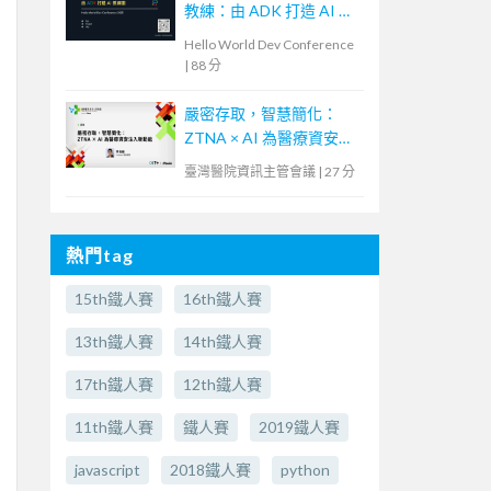
教練：由 ADK 打造 AI 教
練團
Hello World Dev Conference
|
88 分
嚴密存取，智慧簡化：
ZTNA × AI 為醫療資安注
入新動能
臺灣醫院資訊主管會議
|
27 分
熱門tag
15th鐵人賽
16th鐵人賽
13th鐵人賽
14th鐵人賽
17th鐵人賽
12th鐵人賽
11th鐵人賽
鐵人賽
2019鐵人賽
javascript
2018鐵人賽
python