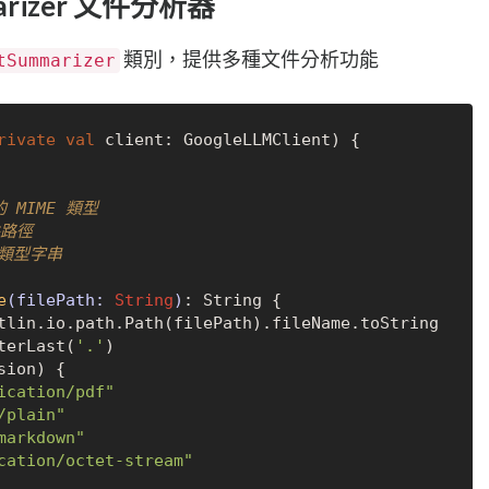
arizer 文件分析器
類別，提供多種文件分析功能
tSummarizer
rivate
val
 client: GoogleLLMClient) {

路徑

 類型字串

e
(filePath: 
String
)
: String {

tlin.io.path.Path(filePath).fileName.toString
terLast(
'.'
)

sion) {

ication/pdf"
/plain"
markdown"
cation/octet-stream"