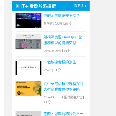
看影片追技術
看更多
你的企業環境安全嗎？
臺灣資安大會
|
28 分
架構師也要 DevOps - 談
服務模型的持續交付
DevOpsDays
|
51 分
一個敏捷實踐的誕生
MWC
|
31 分
從中華電信轉型歷程探討
大型企業數位轉型策略
Cloud Summit 臺灣雲端大會
|
29 分
老闆，您敏捷和我們不一