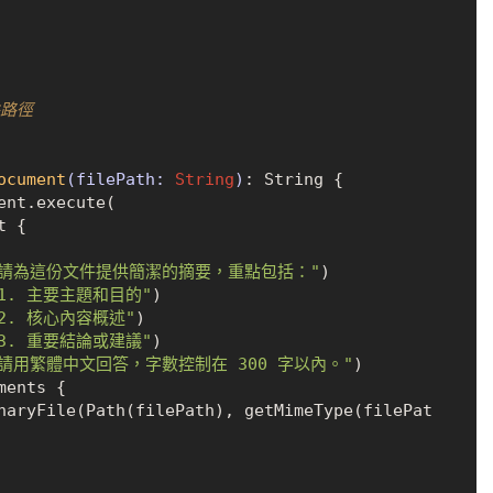
路徑

ocument
(filePath: 
String
)
: String {

ent.execute(

"請為這份文件提供簡潔的摘要，重點包括："
)

1. 主要主題和目的"
)

2. 核心內容概述"
)

3. 重要結論或建議"
)

"請用繁體中文回答，字數控制在 300 字以內。"
)
