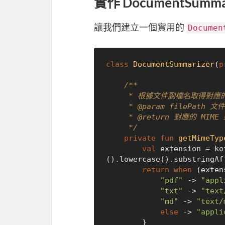
實作 DocumentSumm
讓我們建立一個實用的
Documen
class
DocumentSummarizer
(
p
/**

     * 根據文件副檔名取得對應的 MIME 類型

     * 
@param
 filePath 文件
     * 
@return
 對應的 MIME
     */
private
fun
getMimeTyp
val
 extension = ko
().lowercase().substringAf
return
when
 (exten
"pdf"
 -> 
"appl
"txt"
 -> 
"text
"md"
 -> 
"text/
else
 -> 
"appli
        }
