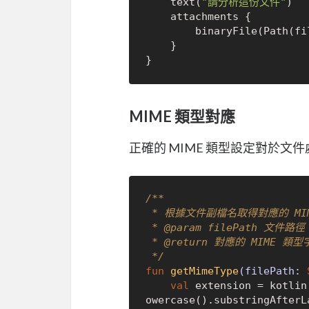
    text(
"請分析這份文件"
)

    attachments {

        binaryFile(Pat
    }

MIME 類型對應
正確的 MIME 類型設定對於文
/**

 * 根據文件副檔名取得對應的 MIME 類型

 * 
@param
 filePath 文件路徑

 * 
@return
 對應的 MIME 類型字
 */
fun
getMimeType
(filePath: 
val
 extension = kotlin
owercase().substringAfterL