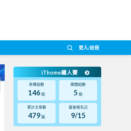
登入/註冊
iThome鐵人賽
參賽組數
團體組數
146
5
組
組
累計文章數
最後報名日
479
9/15
篇