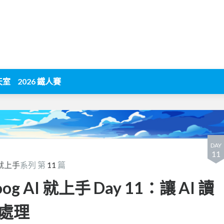
天室
2026 鐵人賽
DAY
11
I 就上手
系列 第
11
篇
og AI 就上手 Day 11：讓 AI 讀
處理