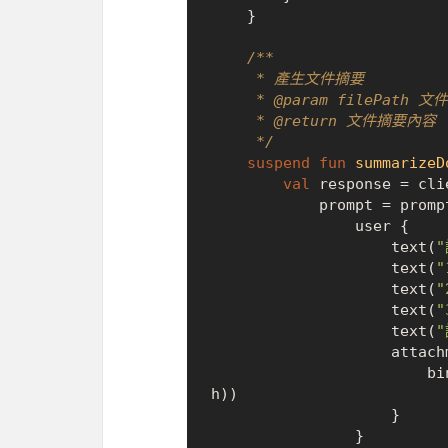
    }

/**

     * 產生文件摘要

     * 
@param
 filePath 文件
     * 
@return
 文件摘要內容

     */
suspend
fun
summarizeD
val
 response = cli
            prompt = prompt {

                user {

                    text(
                    text(
"
                    text(
"
                    text(
"
                    text(
                    attachments {

                        binaryFile(Path(filePath), getMimeType(filePat
h))

                    }

                }
