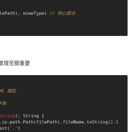
h(filePath), mimeType) 
// 核心語法
件處理至關重要
串

String
)
: String {

.io.path.Path(filePath).fileName.toString().l
ast(
'.'
)
