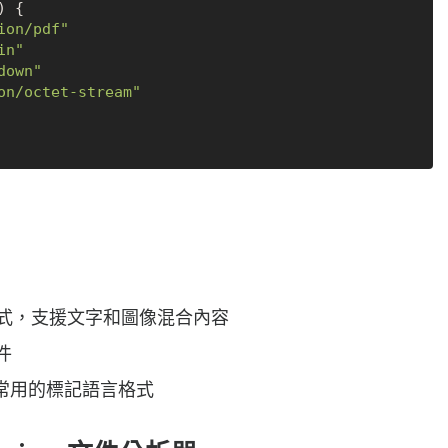
 {

ion/pdf"
in"
down"
on/octet-stream"
式，支援文字和圖像混合內容
件
常用的標記語言格式