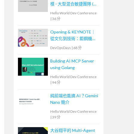
樣 - 大型混合敏捷團隊 (
Scrum, Kanban ) 的踩坑經
Hello World Dev Conference
驗
|
36 分
Opening & KEYNOTE｜
從文化到技術：鉅鋼機械
的敏捷實踐與數位轉型之
DevOpsDays
|
68 分
路
Building AI MCP Server
using Golang
Hello World Dev Conference
|
94 分
純前端也能搞 AI？Gemini
Nano 簡介
Hello World Dev Conference
|
39 分
大谷翔平的 Multi-Agent