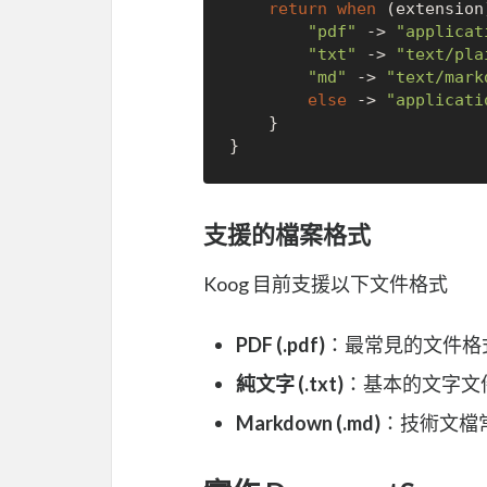
return
when
 (extension)
"pdf"
 -> 
"applicat
"txt"
 -> 
"text/pla
"md"
 -> 
"text/mark
else
 -> 
"applicati
    }

支援的檔案格式
Koog 目前支援以下文件格式
PDF (.pdf)
：最常見的文件格
純文字 (.txt)
：基本的文字文
Markdown (.md)
：技術文檔