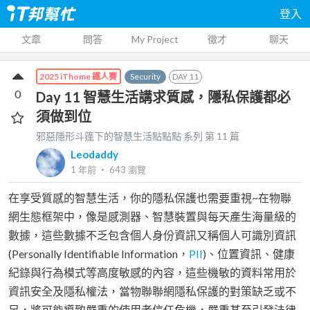
登入
文章
問答
My Project
徵才
聊天
Security
DAY
11
2025 iThome 鐵人賽
0
Day 11 智慧生活講求質感，隱私保護都必
須做到位
邪惡隱形斗篷下的智慧生活點點點
系列 第
11
篇
Leodaddy
1 年前
‧
643
瀏覽
在享受質感的智慧生活，你的隱私保護也需要重視~在物聯
網生態框架中，像是感測器、智慧裝置與每天產生海量級的
數據，這些數據不乏包含個人身份資訊又稱個人可識別資訊
(Personally Identifiable Information，
PII
)、位置資訊、健康
紀錄與行為模式等高度敏感的內容，這些機敏的資料常用於
資訊安全及隱私權法，當物聯聯網隱私保護的對策缺乏或不
足，將可能導致嚴重的使用者信任危機，嚴重甚至引發法律