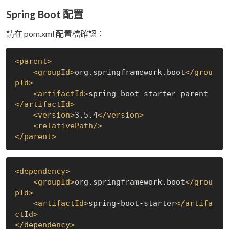
Spring Boot 配置
請在 pom.xml 配置檔確認：
<
parent
>
<
groupId
>
org.springframework.boot
</
grou
pId
>
<
artifactId
>
spring-boot-starter-parent
</
artifactId
>
<
version
>
3.5.4
</
version
>
<
relativePath
/>
</
parent
>
<
dependency
>
<
groupId
>
org.springframework.boot
</
grou
pId
>
<
artifactId
>
spring-boot-starter
</
artifa
ctId
>
</
dependency
>