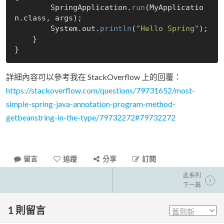
        SpringApplication.
run
(MyApplicatio
n.class, args);

        System.out.
println
(
"Hello Spring"
);

    }

詳細內容可以參考我在 StackOverflow 上的回覆：
https://stackoverflow.com/questions/79731652/most-
simple-spring-java-annotation-program-method-
getbeanstring-in-the-type/79732272#79732272
留言
追蹤
分享
訂閱
此系列
下一篇
1
則留言