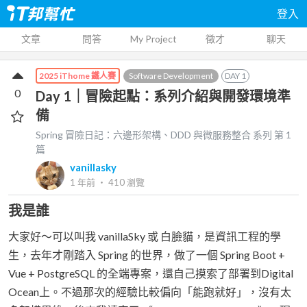
登入
文章
問答
My Project
徵才
聊天
Software Development
DAY
1
2025 iThome 鐵人賽
0
Day 1｜冒險起點：系列介紹與開發環境準
備
Spring 冒險日記：六邊形架構、DDD 與微服務整合
系列 第
1
篇
vanillasky
1 年前
‧
410
瀏覽
我是誰
大家好～可以叫我 vanillaSky 或 白臉貓，是資訊工程的學
生，去年才剛踏入 Spring 的世界，做了一個 Spring Boot +
Vue + PostgreSQL 的全端專案，還自己摸索了部署到Digital
Ocean上。不過那次的經驗比較偏向「能跑就好」，沒有太