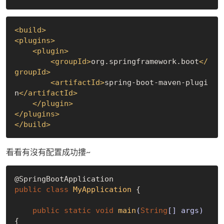
<
build
>
<
plugins
>
<
plugin
>
<
groupId
>
org.springframework.boot
</
groupId
>
<
artifactId
>
spring-boot-maven-plugi
n
</
artifactId
>
</
plugin
>
</
plugins
>
</
build
>
看看有沒有配置成功摟~
public
class
MyApplication
 {
public
static
void
main
(
String
[] args)
{
