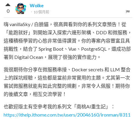
Wolke
0
．
10 個月前
嗨 vanillaSky / 白臉貓，很高興看到你的系列文章預告！從
「能跑就好」到開始深入探索六邊形架構、DDD 和微服務，
這種積極學習的心態非常值得讚賞。你的專案內容豐富且具
挑戰性，結合了 Spring Boot、Vue、PostgreSQL，還成功部
署到 Digital Ocean，展現了很強的實作能力。
我很期待你分享在微服務串接、Docker secrets 和 LLM 整合
上的踩坑經驗，這些都是當前非常實用的主題。尤其第一次
嘗試微服務就能有如此完整的規劃，非常令人佩服！期待你
的後續文章，相互交流學習！
也歡迎版主有空參考我的系列文「南桃AI重生記」：
https://ithelp.ithome.com.tw/users/20046160/ironman/8311