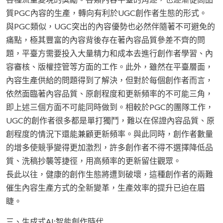
質PGC內容的生產，轉向有利於UGC創作者生態的形式。
與PGC類似，UGC突出的內容優勢也必然伴隨著不可避免的
痛點，極其豐富的內容背後存在著內容品質參差不齊的問
題，平臺方需要投入大量精力和成本去進行創作者學習、內
容審核、版權控管等方面的工作。此外，雖然在平臺層面，
內容生產供給的問題得到了解決，但對於每個創作者而言，
依然面臨著內容品質、原創程度和更新頻率的不可能三角，
即上述三個方面不可能同時做到。相較於PGC的團隊工作，
UGC的創作者很多都是單打獨鬥，難以在保證內容品質、原
創程度的情況下還能兼顧更新頻率。與此同時，創作者數量
的增多使競爭變得更加激烈，許多創作者不得不選擇降低品
質、洗稿抄襲等捷徑，用高頻率的更新留住觀眾。
長此以往，健康的創作生態將遭到破壞，這種創作者的兩難
催生內容生產方式的全新變革，生產效率的提升已迫在眉
睫。
三、生成式AI:智能創作時代