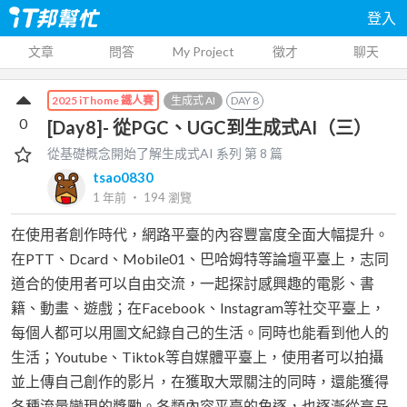
登入
文章
問答
My Project
徵才
聊天
生成式 AI
DAY
8
2025 iThome 鐵人賽
0
[Day8]- 從PGC、UGC到生成式AI（三）
從基礎概念開始了解生成式AI
系列 第
8
篇
tsao0830
1 年前
‧
194
瀏覽
在使用者創作時代，網路平臺的內容豐富度全面大幅提升。
在PTT、Dcard、Mobile01、巴哈姆特等論壇平臺上，志同
道合的使用者可以自由交流，一起探討感興趣的電影、書
籍、動畫、遊戲；在Facebook、Instagram等社交平臺上，
每個人都可以用圖文紀錄自己的生活。同時也能看到他人的
生活；Youtube、Tiktok等自媒體平臺上，使用者可以拍攝
並上傳自己創作的影片，在獲取大眾關注的同時，還能獲得
各種流量變現的獎勵。各類內容平臺的角逐，也逐漸從高品