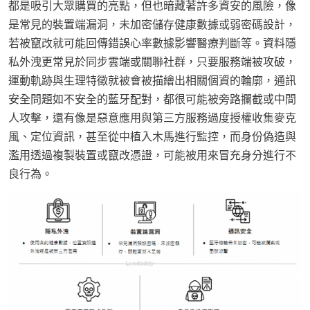
都是吸引大眾購買的亮點，但也暗藏著許多資安的風險，像
是常見的裝置端漏洞，未加密儲存健康數據或弱密碼設計，
若被竄改就可能回傳錯誤心率數據影響醫療判斷等。資料隱
私外洩更常見於同步雲端或關聯社群，只要服務端被攻破，
運動軌跡與生理特徵就被會被描繪出相關個資的輪廓，通訊
安全問題如不安全的藍牙配對，都很可能被旁路攔截或中間
人攻擊，還有像是惡意應用與第三方服務過度授權收集麥克
風、定位資訊，甚至從中植入木馬進行監控，而身份偽造與
濫用透過複製裝置或竄改憑證，可能被用來冒充身分進行不
良行為。