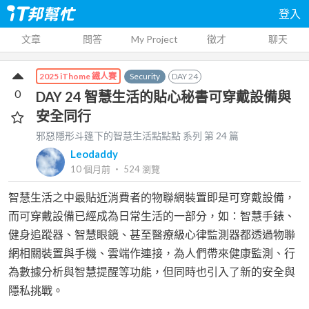
登入
文章
問答
My Project
徵才
聊天
Security
DAY
24
2025 iThome 鐵人賽
0
DAY 24 智慧生活的貼心秘書可穿戴設備與
安全同行
邪惡隱形斗篷下的智慧生活點點點
系列 第
24
篇
Leodaddy
10 個月前
‧
524
瀏覽
智慧生活之中最貼近消費者的物聯網裝置即是可穿戴設備，
而可穿戴設備已經成為日常生活的一部分，如：智慧手錶、
健身追蹤器、智慧眼鏡、甚至醫療級心律監測器都透過物聯
網相關裝置與手機、雲端作連接，為人們帶來健康監測、行
為數據分析與智慧提醒等功能，但同時也引入了新的安全與
隱私挑戰。