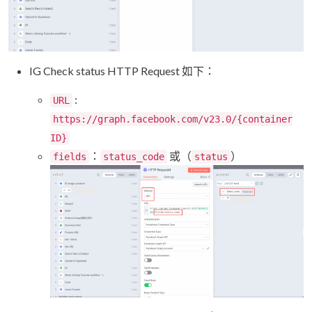
IG Check status HTTP Request 如下：
:
URL
https://graph.facebook.com/v23.0/{container
ID}
：
或（
）
fields
status_code
status