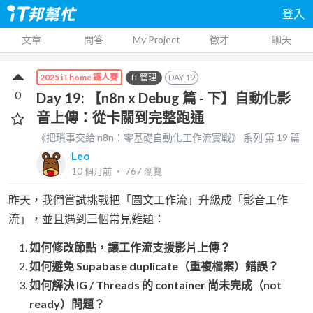
登入
文章
問答
My Project
徵才
聊天
IT 管理
DAY
19
2025 iThome 鐵人賽
0
Day 19: 【n8n x Debug 篇 - 下】自動化影
音上傳：從卡關到完整跑通
《把瑣事交給 n8n：零基礎自動化工作流實戰》
系列 第
19
篇
Leo
10 個月前
‧
767
瀏覽
昨天，我們嘗試挑戰把「圖文工作流」升級成「影音工作
流」，並且遇到三個常見難題：
如何修改節點，讓工作流支援影片上傳？
如何避免 Supabase duplicate（重複檔案）錯誤？
如何解決 IG / Threads 的 container 尚未完成（not
ready）問題？