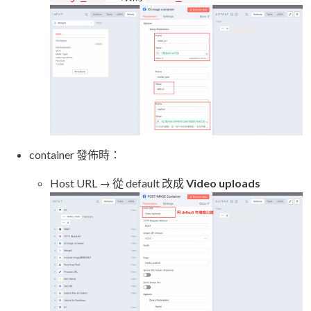
container 發佈時：
Host URL → 從 default 改成
Video uploads