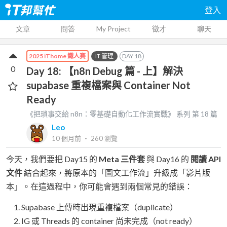
登入
文章
問答
My Project
徵才
聊天
IT 管理
DAY
18
2025 iThome 鐵人賽
0
Day 18: 【n8n Debug 篇 - 上】解決
supabase 重複檔案與 Container Not
Ready
《把瑣事交給 n8n：零基礎自動化工作流實戰》
系列 第
18
篇
Leo
10 個月前
‧
260
瀏覽
今天，我們要把 Day15 的
Meta 三件套
與 Day16 的
閱讀 API
文件
結合起來，將原本的「圖文工作流」升級成「影片版
本」。在這過程中，你可能會遇到兩個常見的錯誤：
Supabase 上傳時出現重複檔案（duplicate）
IG 或 Threads 的 container 尚未完成（not ready）