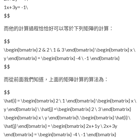
1x+3y= -1\
$$
而他的計算過程恰恰好可以等於下列矩陣的計算：
$$
\begin{bmatrix} 2 & 2 \ 1 & 3 \end{bmatrix} \begin{bmatrix} x \
y \end{bmatrix} = \begin{bmatrix} -4 \ -1 \end{bmatrix}
$$
而從前面我們知道，上面的矩陣計算的算法為：
$$
\hat{i} = \begin{bmatrix} 2 \ 1 \end{bmatrix} \begin{bmatrix} x \
y \end{bmatrix} \ \hat{j} =\begin{bmatrix} 2 \ 3 \end{bmatrix}
\begin{bmatrix} x \ y \end{bmatrix}\ \begin{bmatrix} \hat{i} \
\hat{j} \end{bmatrix} = \begin{bmatrix} 2x+1y \ 2x+3y
\end{bmatrix} = \begin{bmatrix} -4 \ -1 \end{bmatrix}