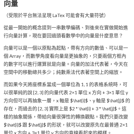
向量
（受限於平台無法呈現 LaTex 可能會有大量符號）
從最一開始的概念提到一串數學編碼、到後來在實做開始進
行向量計算，現在要回過頭看數學中的向量是什麼意思？
向量可以是一個以原點為起點，帶有方向的數值、可以是一
個 Array，而數學角度看向量是更抽象的，只要兩個方框內
的數字可以進行運算就是向量。向量的加法代表著，今天在
空間中的移動總共多少；純數乘法代表著空間上的縮放。
而如果今天將座標系當成一個單位為 1, 1 的表格系統時，可
以很單純的說 [2, 3] 的向量代表 2×1 單位 x 方向 + 3×1 單位 y
方向但可以再抽象一層，x 軸是 $\hat{i}$、y 軸是 $\hat{j}$ 的
存在，而過去的 [2, 3] 實際上是 $2 * \hat{i} + 3 * \hat{j}$。這
樣的抽象關係，帶給向量很彈性的轉換觀點。我們只要改變
$\hat{i}$ 跟 $\hat{j}$ 的形狀，就可以改變原先在最普通 2×1
單位 x 方向 + 3×1 單位 y 方向的直線看起來的模樣。