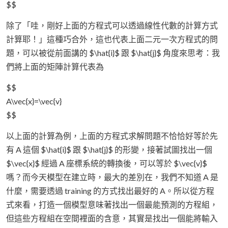
$$
除了「哇，剛好上面的方程式可以透過線性代數的計算方式
計算耶！」這種巧合外，這也代表上面二元一次方程式的問
題，可以被從前面講的 $\hat{i}$ 跟 $\hat{j}$ 角度來思考：我
們將上面的矩陣計算代表為
$$
A\vec{x}=\vec{v}
$$
以上面的計算為例，上面的方程式求解問題不恰恰好等於先
有 A 這個 $\hat{i}$ 跟 $\hat{j}$ 的形變，接著試圖找出一個
$\vec{x}$ 經過 A 座標系統的轉換後，可以等於 $\vec{v}$
嗎？而今天模型在建立時，最大的差別在，我們不知道 A 是
什麼，需要透過 training 的方式找出最好的 A。所以從方程
式來看，打造一個模型意味著找出一個最能預測的方程組，
但這些方程組在空間裡面的含意，其實是找出一個能將輸入