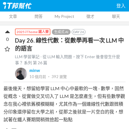
登入
文章
問答
My Project
徵才
聊天
生成式 AI
DAY
26
2025 iThome 鐵人賽
0
Day 26. 線性代數：從數學再看一次 LLM 中
的語言
LLM 學習筆記 - 從 LLM 輸入問題，按下 Enter 後會發生什麼
事？
系列 第
26
篇
minw
10 個月前
‧
392
瀏覽
最後幾天，想留給學習 LLM 中心中最軟的一塊 - 數學，固然
從概念、從實做交叉切入了 LLM 是怎麼產生，但有些數學觀
念在我心裡依舊模模糊糊，尤其作為一個連線性代數跟微積
分印象還停留在大學之前，從那之後就是一片空白的我，想
試著在鐵人賽期間稍微撿起一點點