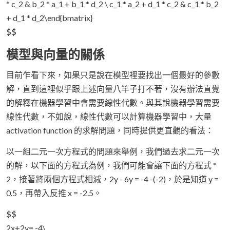
* c_2 & b_2 * a_1 + b_1 * d_2 \ c_1 * a_2 + d_1 * c_2 & c_1 * b_2
+ d_1 * d_2\end{bmatrix}
$$
模型與向量的關係
目前乍看下來，如果只是說在模型裡要找出一個最好的參數
解，直到這裡似乎跟上述向量八竿子打不著，沒有辦法直覺
的解釋在機器學習中會需要線性代數。與其說機器學習需要
線性代數，不如說，線性代數可以計算機器學習中，大量
activation function 的求解問題，同時提供更直觀的看法：
以一組二元一次方程式的問題來舉例，我們過去求二元一次
的解，以下面的方程式為例，我們可能會讓下面的方程式 *
2，接著將兩個方程式相減，2y - 6y = -4 -(-2)，於是知道 y =
0.5，再帶入反推 x = -2.5。
$$
2x+2y= -4\