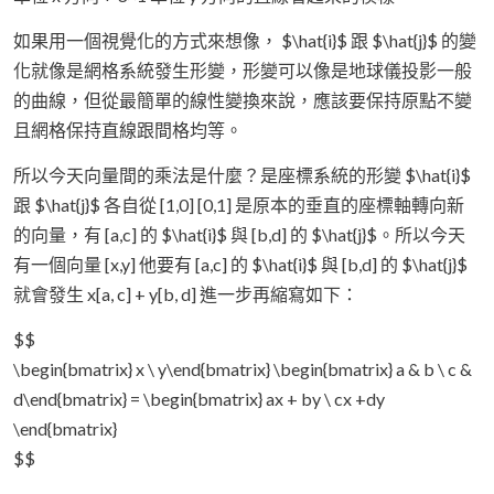
如果用一個視覺化的方式來想像， $\hat{i}$ 跟 $\hat{j}$ 的變
化就像是網格系統發生形變，形變可以像是地球儀投影一般
的曲線，但從最簡單的線性變換來說，應該要保持原點不變
且網格保持直線跟間格均等。
所以今天向量間的乘法是什麼？是座標系統的形變 $\hat{i}$
跟 $\hat{j}$ 各自從 [1,0] [0,1] 是原本的垂直的座標軸轉向新
的向量，有 [a,c] 的 $\hat{i}$ 與 [b,d] 的 $\hat{j}$。所以今天
有一個向量 [x,y] 他要有 [a,c] 的 $\hat{i}$ 與 [b,d] 的 $\hat{j}$
就會發生 x[a, c] + y[b, d] 進一步再縮寫如下：
$$
\begin{bmatrix} x \ y\end{bmatrix} \begin{bmatrix} a & b \ c &
d\end{bmatrix} = \begin{bmatrix} ax + by \ cx +dy
\end{bmatrix}
$$