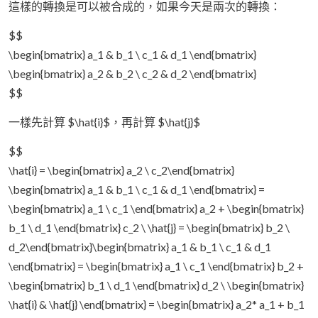
這樣的轉換是可以被合成的，如果今天是兩次的轉換：
$$
\begin{bmatrix} a_1 & b_1 \ c_1 & d_1 \end{bmatrix}
\begin{bmatrix} a_2 & b_2 \ c_2 & d_2 \end{bmatrix}
$$
一樣先計算 $\hat{i}$，再計算 $\hat{j}$
$$
\hat{i} = \begin{bmatrix} a_2 \ c_2\end{bmatrix}
\begin{bmatrix} a_1 & b_1 \ c_1 & d_1 \end{bmatrix} =
\begin{bmatrix} a_1 \ c_1 \end{bmatrix} a_2 + \begin{bmatrix}
b_1 \ d_1 \end{bmatrix} c_2 \ \hat{j} = \begin{bmatrix} b_2 \
d_2\end{bmatrix}\begin{bmatrix} a_1 & b_1 \ c_1 & d_1
\end{bmatrix} = \begin{bmatrix} a_1 \ c_1 \end{bmatrix} b_2 +
\begin{bmatrix} b_1 \ d_1 \end{bmatrix} d_2 \ \begin{bmatrix}
\hat{i} & \hat{j} \end{bmatrix} = \begin{bmatrix} a_2* a_1 + b_1