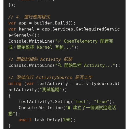
});

// 4. 運行應用程式
var
var
 kernel = app.Services.GetRequiredServic
e<Kernel>();

Console.WriteLine(
"✅ OpenTelemetry 配置完
成，開始監控 Kernel 互動..."
);

// 開啟詳細的 Activity 紀錄
Console.WriteLine(
"🔍 開始監控 Activity..."
);

// 測試自訂 ActivitySource 是否工作
using
 (
var
 testActivity = activitySource.St
artActivity(
"測試追蹤"
))

{

    testActivity?.SetTag(
"test"
, 
"true"
);

    Console.WriteLine(
"🧪 建立了一個測試追蹤活
動"
);

await
 Task.Delay(
100
);

}
