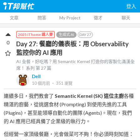
登入
文章
問答
My Project
徵才
聊天
生成式 AI
DAY
27
2025 iThome 鐵人賽
0
Day 27: 餐廳的儀表板：用 Observability
監控你的 AI 應用
AI 全餐，好吃嗎？用 Semantic Kernel 打造你的客製化滿漢全
席！
系列 第
27
篇
Dell
10 個月前
‧
351
瀏覽
連續多日，我們教會了
Semantic Kernel (SK) 這位主廚
各種
精湛的廚藝，從挑選食材 (Prompting) 到使用先進的工具
(Plugins)，甚至能領導自動化的團隊 (Agents)。現在，我們
的 AI 應用已經具備了企業級的執行力。
但經營一家頂級餐廳，光會做菜可不夠！你必須時刻知道：