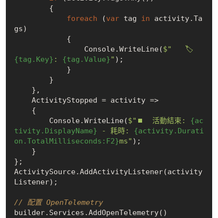
        {

foreach
 (
var
 tag 
in
 activity.Ta
gs)

            {

                Console.WriteLine(
$"   🏷️  
{tag.Key}
: 
{tag.Value}
"
);

            }

        }

    },

    ActivityStopped = activity =>

    {

        Console.WriteLine(
$"⏹️  活動結束: 
{ac
tivity.DisplayName}
 - 耗時: 
{activity.Durati
on.TotalMilliseconds:F2}
ms"
);

    }

};

ActivitySource.AddActivityListener(activity
Listener);

// 配置 OpenTelemetry
builder.Services.AddOpenTelemetry()
