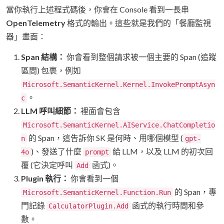
當你執行上述程式碼後，你會在 Console 看到一長串
OpenTelemetry
格式的輸出。這些就是我們的「餐廳監視
器」畫面：
Span 結構：
你會看到整個請求被一個主要的 Span (追蹤
區間) 包裹，例如
Microsoft.SemanticKernel.Kernel.InvokePromptAsyn
。
c
LLM 呼叫細節：
裡面會包含
Microsoft.SemanticKernel.AIService.ChatCompletio
的 Span，這告訴你 SK 是何時、用哪個模型 (
n
gpt-
)、發送了什麼
給 LLM，以及 LLM 的初次回
4o
prompt
覆 (它決定呼叫
函式)。
Add
Plugin 執行：
你會看到一個
的 Span，專
Microsoft.SemanticKernel.Function.Run
門記錄
函式的執行時間和參
CalculatorPlugin.Add
數。