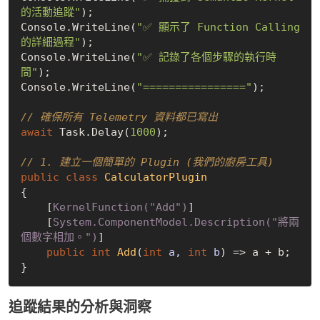
的活動追蹤"
);

Console.WriteLine(
"✅ 顯示了 Function Calling 
的詳細過程"
);

Console.WriteLine(
"✅ 記錄了各個步驟的執行時
間"
);

Console.WriteLine(
"================"
);

// 確保所有 Telemetry 資料都已寫出
await
 Task.Delay(
1000
);

// 1. 建立一個簡單的 Plugin (我們的廚房工具)
public
class
CalculatorPlugin
{

    [
KernelFunction(
"Add"
)
]

    [
System.ComponentModel.Description(
"將兩
個數字相加。"
)
]

public
int
Add
(
int
 a, 
int
 b
)
 => a + b;

追蹤結果的分析與洞察