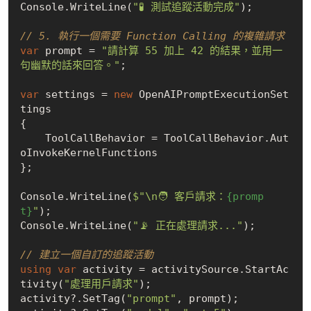
Console.WriteLine(
"🧪 測試追蹤活動完成"
);

// 5. 執行一個需要 Function Calling 的複雜請求
var
 prompt = 
"請計算 55 加上 42 的結果，並用一
句幽默的話來回答。"
;

var
 settings = 
new
 OpenAIPromptExecutionSet
tings

{

    ToolCallBehavior = ToolCallBehavior.Aut
oInvokeKernelFunctions

};

Console.WriteLine(
$"\n🧑 客戶請求：
{promp
t}
"
);

Console.WriteLine(
"📡 正在處理請求..."
);

// 建立一個自訂的追蹤活動
using
var
 activity = activitySource.StartAc
tivity(
"處理用戶請求"
);

activity?.SetTag(
"prompt"
, prompt);
