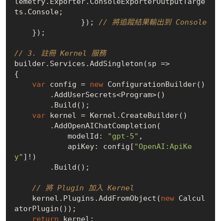
lemetry.Exporter.ConsoleExporterOutputTarge
ts.Console;

               }); 
// 將追蹤結果輸出到 Console
    });

// 3. 註冊 Kernel 服務
builder.Services.AddSingleton(sp =>

{

var
 config = 
new
 ConfigurationBuilder()

        .AddUserSecrets<Program>()

        .Build();

var
 kernel = Kernel.CreateBuilder()

        .AddOpenAIChatCompletion(

            modelId: 
"gpt-5"
,

            apiKey: config[
"OpenAI:ApiKe
y"
]!)

        .Build();

// 將 Plugin 加入 Kernel
    kernel.Plugins.AddFromObject(
new
 Calcul
atorPlugin());

return
 kernel;
