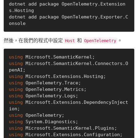
dotnet add package OpenTelemetry.Extension
s.Hosting

dotnet add package OpenTelemetry.Exporter.C
然後，在我們的程式中設定
和
。
Host
OpenTelemetry
using
using
 Microsoft.SemanticKernel.Connectors.O
using
using
using
using
using
 Microsoft.Extensions.DependencyInject
using
using
using
using