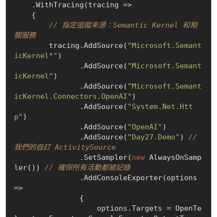
    .WithTracing(tracing =>

    {

// 指定追蹤來源：Semantic Kernel 和相
關服務
        tracing.AddSource(
"Microsoft.Semant
icKernel*"
)

               .AddSource(
"Microsoft.Semant
icKernel"
)

               .AddSource(
"Microsoft.Semant
icKernel.Connectors.OpenAI"
)

               .AddSource(
"System.Net.Htt
p"
)

               .AddSource(
"OpenAI"
)

               .AddSource(
"Day27.Demo"
) 
// 
我們的自訂 ActivitySource
               .SetSampler(
new
 AlwaysOnSamp
ler()) 
// 確保所有活動都被記錄
               .AddConsoleExporter(options 
=>

               {

                   options.Targets = OpenTe