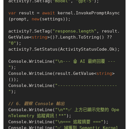
activity?.SetTag(
"model"
, 
"gpt-5"
);

var
 result = 
await
 kernel.InvokePromptAsync
(prompt, 
new
(settings));

activity?.SetTag(
"response.length"
, result.
GetValue<
string
>()?.Length.ToString() ?? 
"0"
);

activity?.SetStatus(ActivityStatusCode.Ok);

Console.WriteLine(
"\n--- 🤖 AI 最終回覆 ---
"
);

Console.WriteLine(result.GetValue<
string
>
());

Console.WriteLine(
"-----------------------
"
);

// 6. 觀察 Console 輸出
Console.WriteLine(
"\n**✅ 上方已顯示完整的 Ope
nTelemetry 追蹤資訊！**"
);

Console.WriteLine(
"\n=== 追蹤摘要 ==="
);

Console.WriteLine(
"✅ 捕獲到 Semantic Kernel 