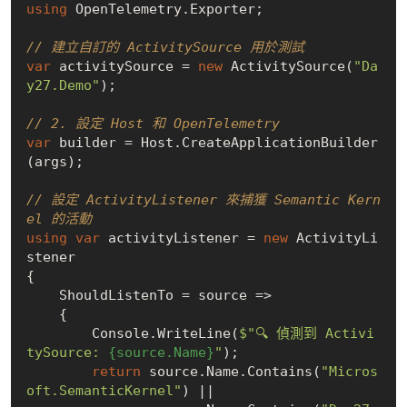
using
 OpenTelemetry.Exporter;

// 建立自訂的 ActivitySource 用於測試
var
 activitySource = 
new
 ActivitySource(
"Da
y27.Demo"
);

// 2. 設定 Host 和 OpenTelemetry
var
 builder = Host.CreateApplicationBuilder
(args);

// 設定 ActivityListener 來捕獲 Semantic Kern
el 的活動
using
var
 activityListener = 
new
 ActivityLi
stener

{

    ShouldListenTo = source =>

    {

        Console.WriteLine(
$"🔍 偵測到 Activi
tySource: 
{source.Name}
"
);

return
 source.Name.Contains(
"Micros
oft.SemanticKernel"
) ||
