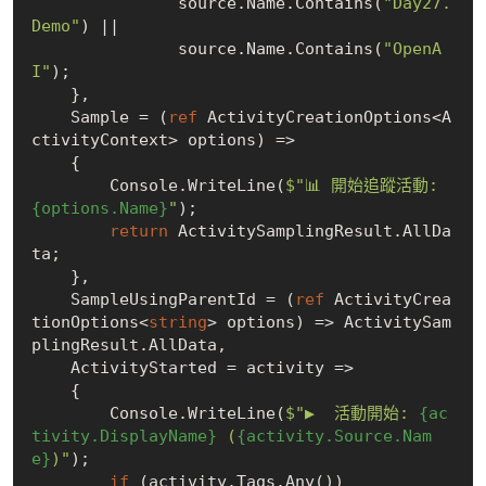
               source.Name.Contains(
"Day27.
Demo"
) ||

               source.Name.Contains(
"OpenA
I"
);

    },

    Sample = (
ref
 ActivityCreationOptions<A
ctivityContext> options) =>

    {

        Console.WriteLine(
$"📊 開始追蹤活動: 
{options.Name}
"
);

return
 ActivitySamplingResult.AllDa
ta;

    },

    SampleUsingParentId = (
ref
 ActivityCrea
tionOptions<
string
> options) => ActivitySam
plingResult.AllData,

    ActivityStarted = activity =>

    {

        Console.WriteLine(
$"▶️  活動開始: 
{ac
tivity.DisplayName}
 (
{activity.Source.Nam
e}
)"
);

if
 (activity.Tags.Any())
