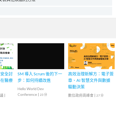
訊安全討
SM 導入 Scrum 後的下一
高效治理新解方：電子簽
慧在醫療
步：如何持續改進
章、AI 智慧文件與數據
驅動決策
Hello World Dev
Conference
|
23 分
議
|
數位政府高峰會
|
27 分