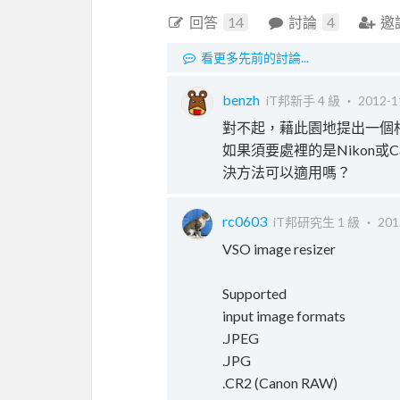
回答
14
討論
4
邀
看更多先前的討論...
benzh
iT邦新手 4 級 ‧
2012-1
對不起，藉此園地提出一個
如果須要處裡的是Nikon或C
決方法可以適用嗎？
rc0603
iT邦研究生 1 級 ‧
201
VSO image resizer
Supported
input image formats
.JPEG
.JPG
.CR2 (Canon RAW)