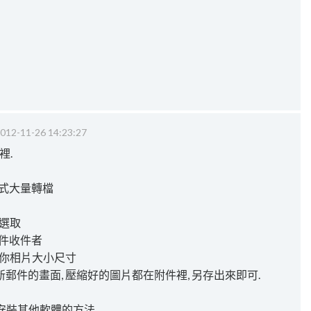
012-11-26 14:23:27
裡.
方式大量轉檔
片選取
郵件收件者
詢問你相片大小尺寸
新郵件的畫面, 壓縮好的圖片都在附件裡, 另存出來即可.
安裝其他軟體的方法