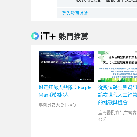
登入發表討論
熱門推薦
遊走紅隊與藍隊：Purple
從數位轉型與資
Man 我的超人
論次世代人工智
的挑戰與機會
臺灣資安大會
|
29 分
臺灣醫院資訊主管會
49 分