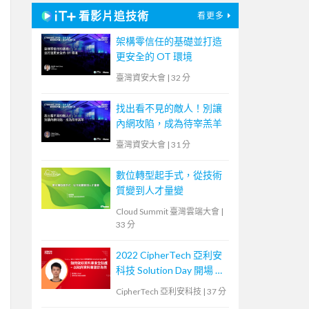
看影片追技術
看更多
架構零信任的基礎並打造
更安全的 OT 環境
臺灣資安大會
|
32 分
找出看不見的敵人！別讓
內網攻陷，成為待宰羔羊
臺灣資安大會
|
31 分
數位轉型起手式，從技術
質變到人才量變
Cloud Summit 臺灣雲端大會
|
33 分
2022 CipherTech 亞利安
科技 Solution Day 開場 &
議程 - 如何做好資料庫安
CipherTech 亞利安科技
|
37 分
全防護，以政府資料庫健