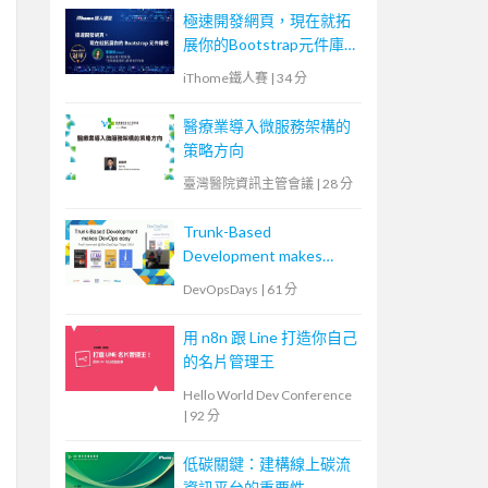
診為例
極速開發網頁，現在就拓
展你的Bootstrap元件庫
吧
iThome鐵人賽
|
34 分
醫療業導入微服務架構的
策略方向
臺灣醫院資訊主管會議
|
28 分
Trunk-Based
Development makes
DevOps easy.
DevOpsDays
|
61 分
用 n8n 跟 Line 打造你自己
的名片管理王
Hello World Dev Conference
|
92 分
低碳關鍵：建構線上碳流
資訊平台的重要性