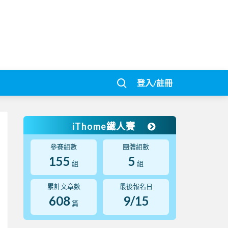
登入/註冊
iThome鐵人賽
參賽組數
團體組數
155
5
組
組
累計文章數
最後報名日
608
9/15
篇