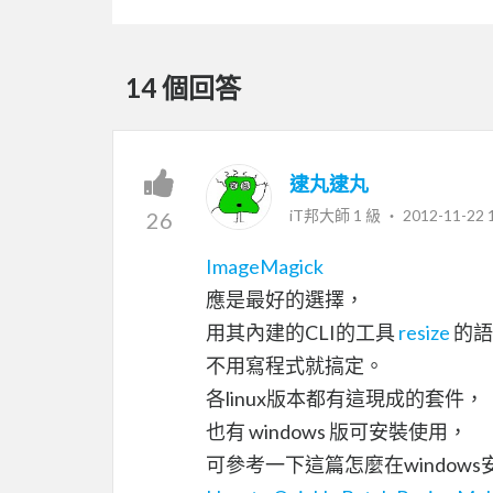
14 個回答
逮丸逮丸
iT邦大師 1 級 ‧
2012-11-22 
26
ImageMagick
應是最好的選擇，
用其內建的CLI的工具
resize
的語
不用寫程式就搞定。
各linux版本都有這現成的套件，
也有 windows 版可安裝使用，
可參考一下這篇怎麼在window