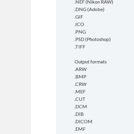
.NEF (Nikon RAW)
.DNG (Adobe)
.GIF
.ICO
.PNG
.PSD (Photoshop)
.TIFF
Output formats
.ARW
.BMP
.CRW
.MEF
.CUT
.DCM
.DIB
.DICOM
.EMF