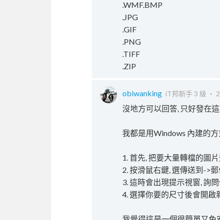
.WMF.BMP
.JPG
.GIF
.PNG
.TIFF
.ZIP
obiwanking
iT邦新手 3 級 ‧
2
沒地方可以回答, 只好發在這
我都是用Windows 內建的
1. 首先, 把要大量轉檔的圖
2. 按滑鼠右鍵, 選傳送到->
3. 這時會出現提示視窗, 
4. 選擇你要的尺寸後會開啟
我覺得這是一個很簡單又免