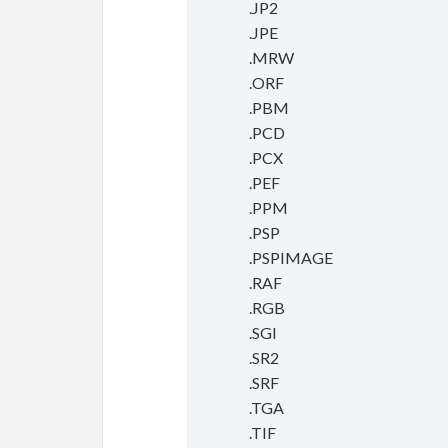
.JP2
.JPE
.MRW
.ORF
.PBM
.PCD
.PCX
.PEF
.PPM
.PSP
.PSPIMAGE
.RAF
.RGB
.SGI
.SR2
.SRF
.TGA
.TIF