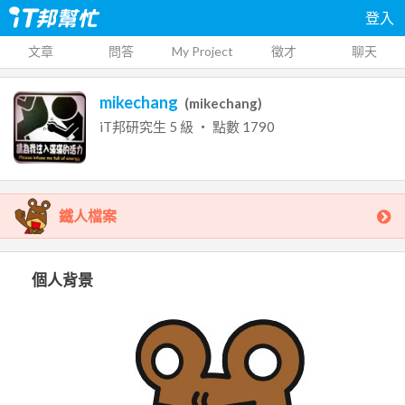
登入
文章
問答
My Project
徵才
聊天
mikechang
(
mikechang
)
iT邦研究生
5
級 ‧ 點數
1790
鐵人檔案
個人背景