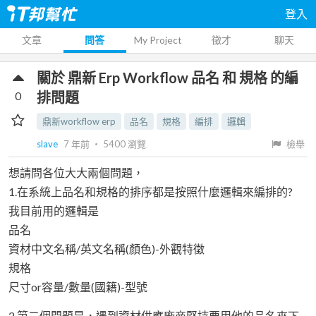
登入
文章
問答
My Project
徵才
聊天
關於 鼎新 Erp Workflow 品名 和 規格 的編
0
排問題
鼎新workflow erp
品名
規格
編排
邏輯
slave
7 年前
‧
5400
瀏覽
檢舉
想請問各位大大兩個問題，
1.在系統上品名和規格的排序都是按照什麼邏輯來編排的?
我目前用的邏輯是
品名
資材中文名稱/英文名稱(顏色)-外觀特徵
規格
尺寸or容量/數量(國籍)-型號
2.第二個問題是，遇到資材供應廠商堅持要用他的品名來下