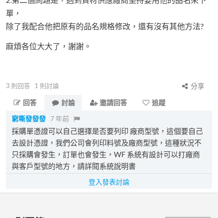
單，
除了我配合他把原有的品名規格修改，還有沒有其他方法?
麻煩各位大大了，謝謝。
3
則回答
1
則討論
分享
回答
討論
邀請回答
追蹤
窮嘶發發發
7 年前
採購單憑證可以自己選擇是否要列印 廠商型號，這個要自己
去設計憑證，我們公司會列印料號及廠商型號，這種狀況不
只採購會發生，訂單也會發生，WF 系統有設計可以打廠商
與客戶型號的地方，請詳閱系統說明書
登入發表討論