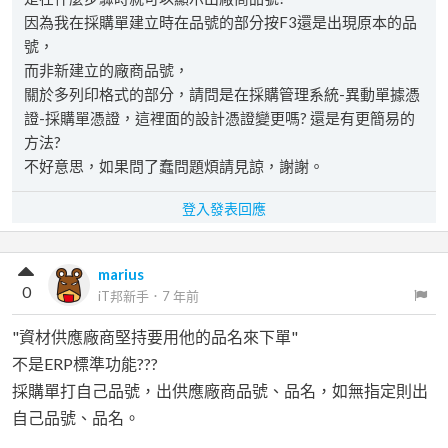
因為我在採購單建立時在品號的部分按F3還是出現原本的品
號，
而非新建立的廠商品號，
關於多列印格式的部分，請問是在採購管理系統-異動單據憑
證-採購單憑證，這裡面的設計憑證變更嗎? 還是有更簡易的
方法?
不好意思，如果問了蠢問題煩請見諒，謝謝。
登入發表回應
marius
0
iT邦新手
．
7 年前
"資材供應廠商堅持要用他的品名來下單"
不是ERP標準功能???
採購單打自己品號，出供應廠商品號、品名，如無指定則出
自己品號、品名。