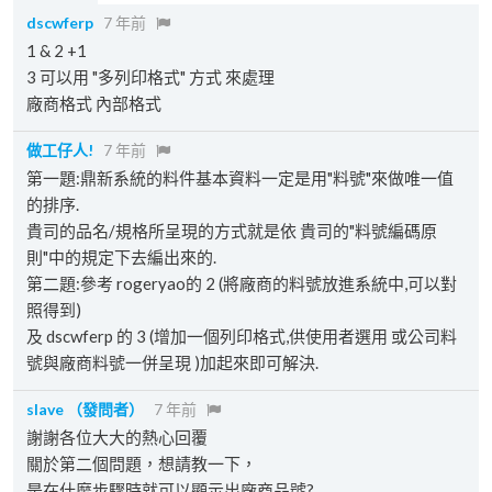
dscwferp
7 年前
1 & 2 +1
3 可以用 "多列印格式" 方式 來處理
廠商格式 內部格式
做工仔人!
7 年前
第一題:鼎新系統的料件基本資料一定是用"料號"來做唯一值
的排序.
貴司的品名/規格所呈現的方式就是依 貴司的"料號編碼原
則"中的規定下去編出來的.
第二題:參考 rogeryao的 2 (將廠商的料號放進系統中,可以對
照得到)
及 dscwferp 的 3 (增加一個列印格式,供使用者選用 或公司料
號與廠商料號一併呈現 )加起來即可解決.
slave
（發問者）
7 年前
謝謝各位大大的熱心回覆
關於第二個問題，想請教一下，
是在什麼步驟時就可以顯示出廠商品號?