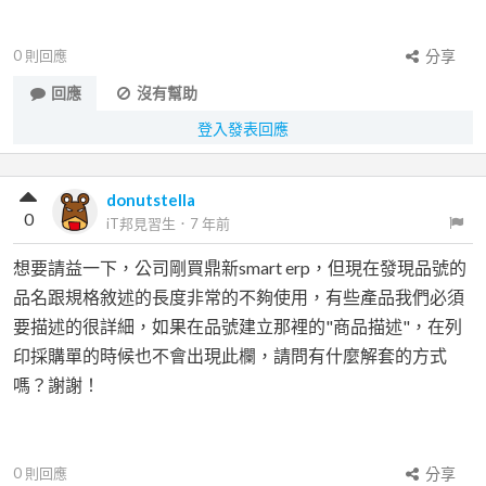
0
則回應
分享
回應
沒有幫助
登入發表回應
donutstella
0
iT邦見習生
．
7 年前
想要請益一下，公司剛買鼎新smart erp，但現在發現品號的
品名跟規格敘述的長度非常的不夠使用，有些產品我們必須
要描述的很詳細，如果在品號建立那裡的"商品描述"，在列
印採購單的時候也不會出現此欄，請問有什麼解套的方式
嗎？謝謝！
0
則回應
分享