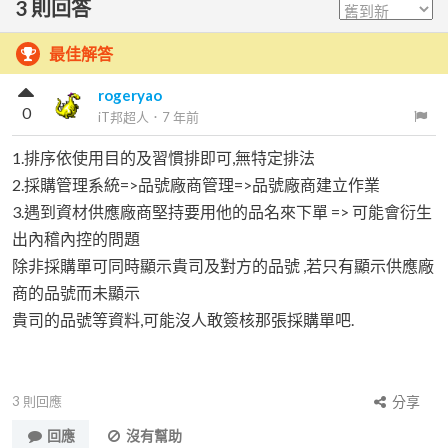
3
則回答
最佳解答
rogeryao
0
iT邦超人
．
7 年前
1.排序依使用目的及習慣排即可,無特定排法
2.採購管理系統=>品號廠商管理=>品號廠商建立作業
3.遇到資材供應廠商堅持要用他的品名來下單 => 可能會衍生
出內稽內控的問題
除非採購單可同時顯示貴司及對方的品號 ,若只有顯示供應廠
商的品號而未顯示
貴司的品號等資料,可能沒人敢簽核那張採購單吧.
3
則回應
分享
回應
沒有幫助