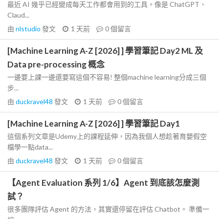
最近 AI 幾乎已經變成每天工作都會用到的工具。像是 ChatGPT、
Claud...
由
nlstudio
發文
1 天前
0
個留言
[Machine Learning A-Z [2026] ] 學習筆記 Day2 ML 及
Data pre-processing 概念
一邊要上課一邊還要寫這個不容易! 整個machine learning分成三個
步...
由
duckravel48
發文
1 天前
0
個留言
[Machine Learning A-Z [2026] ] 學習筆記 Day1
這個系列文章是Udemy上的課程延伸，因為我個人想趁著育嬰假空
檔學一點data...
由
duckravel48
發文
1 天前
0
個留言
【Agent Evaluation 系列 1/6】Agent 到底該怎麼測
試？
很多團隊評估 Agent 的方法，其實還停留在評估 Chatbot。 準備一