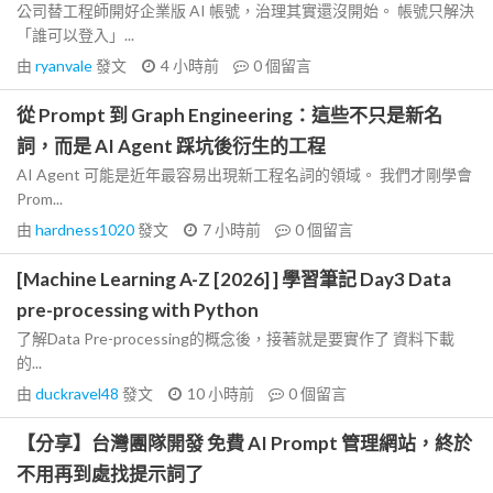
公司替工程師開好企業版 AI 帳號，治理其實還沒開始。 帳號只解決
「誰可以登入」...
由
ryanvale
發文
4 小時前
0
個留言
從 Prompt 到 Graph Engineering：這些不只是新名
詞，而是 AI Agent 踩坑後衍生的工程
AI Agent 可能是近年最容易出現新工程名詞的領域。 我們才剛學會
Prom...
由
hardness1020
發文
7 小時前
0
個留言
[Machine Learning A-Z [2026] ] 學習筆記 Day3 Data
pre-processing with Python
了解Data Pre-processing的概念後，接著就是要實作了 資料下載
的...
由
duckravel48
發文
10 小時前
0
個留言
【分享】台灣團隊開發 免費 AI Prompt 管理網站，終於
不用再到處找提示詞了