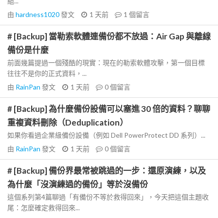
組...
由
hardness1020
發文
1 天前
1
個留言
# [Backup] 當勒索軟體連備份都不放過：Air Gap 與離線
備份是什麼
前面幾篇提過一個殘酷的現實：現在的勒索軟體攻擊，第一個目標
往往不是你的正式資料，...
由
RainPan
發文
1 天前
0
個留言
# [Backup] 為什麼備份設備可以塞進 30 倍的資料？聊聊
重複資料刪除（Deduplication）
如果你看過企業級備份設備（例如 Dell PowerProtect DD 系列）...
由
RainPan
發文
1 天前
0
個留言
# [Backup] 備份界最常被跳過的一步：還原演練，以及
為什麼「沒演練過的備份」等於沒備份
這個系列第4篇聊過「有備份不等於救得回來」，今天把這個主題收
尾：怎麼確定救得回來...