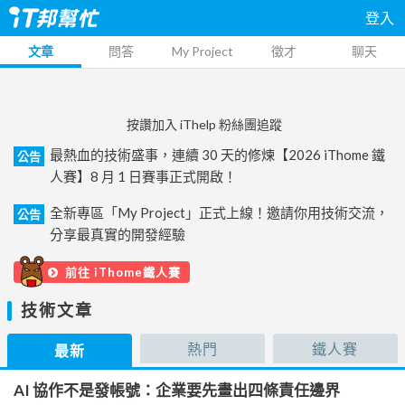
登入
文章
問答
My Project
徵才
聊天
按讚加入 iThelp 粉絲團追蹤
最熱血的技術盛事，連續 30 天的修煉【2026 iThome 鐵
公告
人賽】8 月 1 日賽事正式開啟！
全新專區「My Project」正式上線！邀請你用技術交流，
公告
分享最真實的開發經驗
前往 iThome鐵人賽
技術文章
熱門
鐵人賽
最新
AI 協作不是發帳號：企業要先畫出四條責任邊界