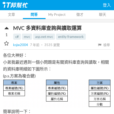
登入
文章
問答
My Project
徵才
聊天
MVC 多資料庫查詢與讀取運算
1
c#
mvc
asp.net mvc
entity framework
ksjw2004
7 年前
‧
3535
瀏覽
檢舉
各位大神好：
小弟我最近遇到一個小問題是有關資料庫查詢與讀取，相關
的資料庫明細如下圖所示：
(p.s.方案為複合鍵)
簡單說明一下：