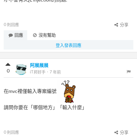
0
則回應
分享
回應
沒有幫助
登入發表回應
阿展展展
0
iT邦好手
．
7 年前
在mvc裡僅輸入專案編號
請問你要在「哪個地方」「輸入什麼」
0
則回應
分享