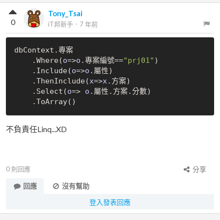
Tony_Tsai
0
iT邦新手
．
7 年前
dbContext.專案

    .
Where(
o
=>
o
.專案編號
==
"prj01"
)
    .
Include(
o
=>
o
.屬性)
    .
ThenInclude(
x
=>
x
.方案)
    .
Select(
o
=> 
o
.屬性.方案.分數)
    .
ToArray()
不負責任Linq...XD
0
則回應
分享
回應
沒有幫助
登入發表回應