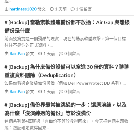
組...
由
hardness1020
發文
1 天前
1
個留言
# [Backup] 當勒索軟體連備份都不放過：Air Gap 與離線
備份是什麼
前面幾篇提過一個殘酷的現實：現在的勒索軟體攻擊，第一個目標
往往不是你的正式資料，...
由
RainPan
發文
1 天前
0
個留言
# [Backup] 為什麼備份設備可以塞進 30 倍的資料？聊聊
重複資料刪除（Deduplication）
如果你看過企業級備份設備（例如 Dell PowerProtect DD 系列）...
由
RainPan
發文
1 天前
0
個留言
# [Backup] 備份界最常被跳過的一步：還原演練，以及
為什麼「沒演練過的備份」等於沒備份
這個系列第4篇聊過「有備份不等於救得回來」，今天把這個主題收
尾：怎麼確定救得回來...