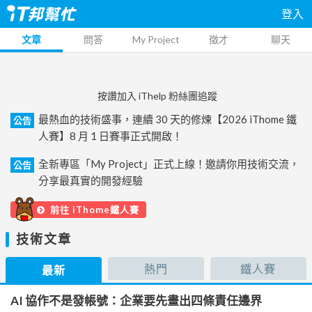
登入
文章
問答
My Project
徵才
聊天
按讚加入 iThelp 粉絲團追蹤
最熱血的技術盛事，連續 30 天的修煉【2026 iThome 鐵
公告
人賽】8 月 1 日賽事正式開啟！
全新專區「My Project」正式上線！邀請你用技術交流，
公告
分享最真實的開發經驗
前往 iThome鐵人賽
技術文章
熱門
鐵人賽
最新
AI 協作不是發帳號：企業要先畫出四條責任邊界