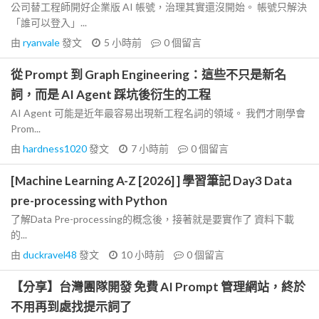
公司替工程師開好企業版 AI 帳號，治理其實還沒開始。 帳號只解決
「誰可以登入」...
由
ryanvale
發文
5 小時前
0
個留言
從 Prompt 到 Graph Engineering：這些不只是新名
詞，而是 AI Agent 踩坑後衍生的工程
AI Agent 可能是近年最容易出現新工程名詞的領域。 我們才剛學會
Prom...
由
hardness1020
發文
7 小時前
0
個留言
[Machine Learning A-Z [2026] ] 學習筆記 Day3 Data
pre-processing with Python
了解Data Pre-processing的概念後，接著就是要實作了 資料下載
的...
由
duckravel48
發文
10 小時前
0
個留言
【分享】台灣團隊開發 免費 AI Prompt 管理網站，終於
不用再到處找提示詞了