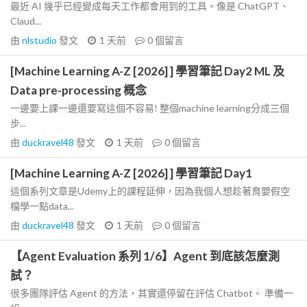
最近 AI 幾乎已經變成每天工作都會用到的工具。像是 ChatGPT、
Claud...
由
nlstudio
發文
1 天前
0
個留言
[Machine Learning A-Z [2026] ] 學習筆記 Day2 ML 及
Data pre-processing 概念
一邊要上課一邊還要寫這個不容易! 整個machine learning分成三個
步...
由
duckravel48
發文
1 天前
0
個留言
[Machine Learning A-Z [2026] ] 學習筆記 Day1
這個系列文章是Udemy上的課程延伸，因為我個人想趁著育嬰假空
檔學一點data...
由
duckravel48
發文
1 天前
0
個留言
【Agent Evaluation 系列 1/6】Agent 到底該怎麼測
試？
很多團隊評估 Agent 的方法，其實還停留在評估 Chatbot。 準備一