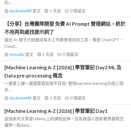
的...
由
duckravel48
發文
1 天前
0
個留言
【分享】台灣團隊開發 免費 AI Prompt 管理網站，終於
不用再到處找提示詞了
最近 AI 幾乎已經變成每天工作都會用到的工具。像是 ChatGPT、
Claud...
由
nlstudio
發文
2 天前
0
個留言
[Machine Learning A-Z [2026] ] 學習筆記 Day2 ML 及
Data pre-processing 概念
一邊要上課一邊還要寫這個不容易! 整個machine learning分成三個
步...
由
duckravel48
發文
2 天前
0
個留言
[Machine Learning A-Z [2026] ] 學習筆記 Day1
這個系列文章是Udemy上的課程延伸，因為我個人想趁著育嬰假空
檔學一點data...