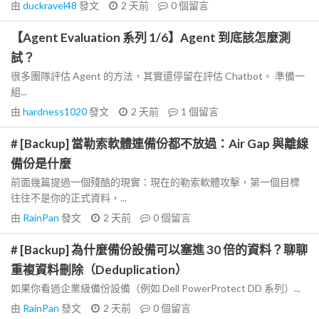
由
duckravel48
發文
2 天前
0
個留言
【Agent Evaluation 系列 1/6】Agent 到底該怎麼測
試？
很多團隊評估 Agent 的方法，其實還停留在評估 Chatbot。 準備一
組...
由
hardness1020
發文
2 天前
1
個留言
# [Backup] 當勒索軟體連備份都不放過：Air Gap 與離線
備份是什麼
前面幾篇提過一個殘酷的現實：現在的勒索軟體攻擊，第一個目標
往往不是你的正式資料，...
由
RainPan
發文
2 天前
0
個留言
# [Backup] 為什麼備份設備可以塞進 30 倍的資料？聊聊
重複資料刪除（Deduplication）
如果你看過企業級備份設備（例如 Dell PowerProtect DD 系列）...
由
RainPan
發文
2 天前
0
個留言