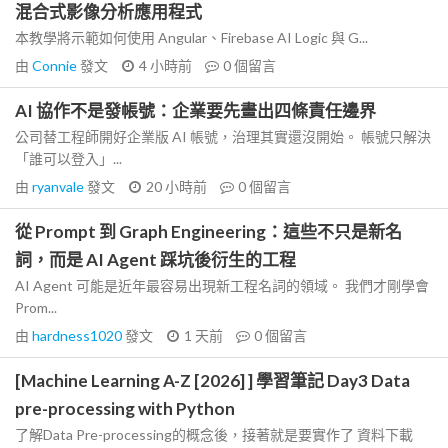
混合式影像分析應用程式
本教學將示範如何使用 Angular、Firebase AI Logic 與 G...
由
Connie
發文
4 小時前
0
個留言
AI 協作不是發帳號：企業要先畫出四條責任邊界
公司替工程師開好企業版 AI 帳號，治理其實還沒開始。 帳號只解決
「誰可以登入」...
由
ryanvale
發文
20 小時前
0
個留言
從 Prompt 到 Graph Engineering：這些不只是新名
詞，而是 AI Agent 踩坑後衍生的工程
AI Agent 可能是近年最容易出現新工程名詞的領域。 我們才剛學會
Prom...
由
hardness1020
發文
1 天前
0
個留言
[Machine Learning A-Z [2026] ] 學習筆記 Day3 Data
pre-processing with Python
了解Data Pre-processing的概念後，接著就是要實作了 資料下載