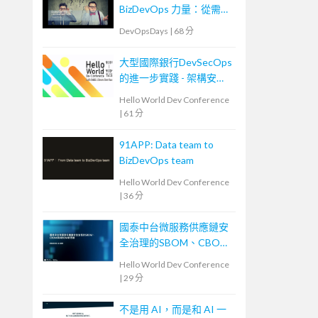
BizDevOps 力量：從需求
轉換到團隊內外溝通
DevOpsDays
|
68 分
大型國際銀行DevSecOps
的進一步實踐 - 架構安全
左移
Hello World Dev Conference
|
61 分
91APP: Data team to
BizDevOps team
Hello World Dev Conference
|
36 分
國泰中台微服務供應鏈安
全治理的SBOM、CBOM
與AIBOM新思維
Hello World Dev Conference
|
29 分
不是用 AI，而是和 AI 一