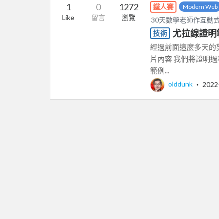
1
0
1272
鐵人賽
Modern Web
Like
留言
瀏覽
30天數學老師作互動
尤拉線證明
技術
經過前面這麼多天的
片內容 我們將證明
範例...
olddunk
‧
2022