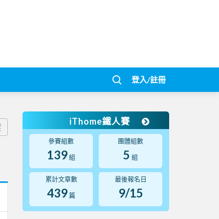
登入/註冊
iThome鐵人賽
蹤
參賽組數
團體組數
139
5
組
組
累計文章數
最後報名日
439
9/15
篇