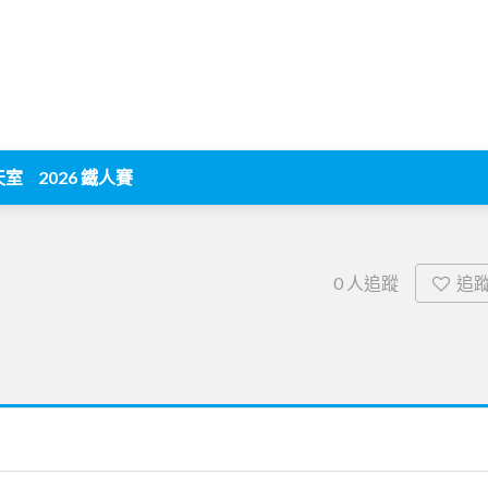
天室
2026 鐵人賽
追
0
人追蹤