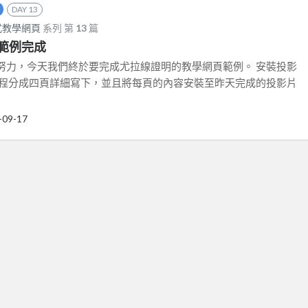
DAY 13
式教學網頁
系列 第
13
篇
範例完成
努力，今天我們終於要完成尤拉線證明的教學網頁範例。 安裝投影
過程分成四頁詳細寫下，並且將每頁的內容安裝至昨天完成的投影片
-09-17