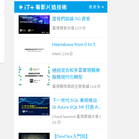
看影片追技術
看更多
當我們談論 5G 資安
臺灣資安大會
|
27 分
Heptabase from 0 to 1
MWC
|
34 分
通過混合和多雲實現醫療
服務現代化轉型
臺灣醫院資訊主管會議
|
26 分
下一世代 SQL 重磅推出 -
以 Azure SQL MI 打造 AI
時代雲地整合資料庫
Cloud Summit 臺灣雲端大會
|
25 分
【DevOps入門班】