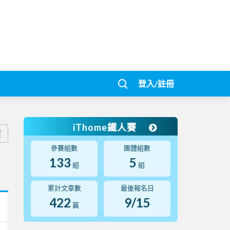
登入/註冊
iThome鐵人賽
蹤
參賽組數
團體組數
133
5
組
組
累計文章數
最後報名日
422
9/15
篇