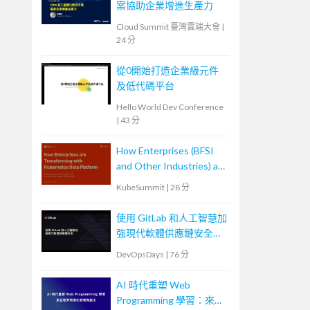
案協助企業增進生產力
Cloud Summit 臺灣雲端大會
|
24 分
從0開始打造企業級元件
及低代碼平台
Hello World Dev Conference
|
43 分
How Enterprises (BFSI
and Other Industries) are
Transforming with
KubeSummit
|
28 分
Kubernetes Data
Platforms
使用 GitLab 和人工智慧加
強現代軟體供應鏈安全
Securing the Modern
DevOpsDays
|
76 分
Software Supply Chain
with GitLab and AI
AI 時代重塑 Web
Programming 學習：來自