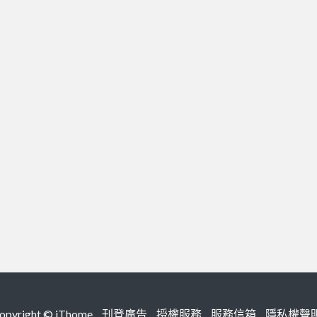
right ©
iThome
刊登廣告
授權服務
服務信箱
隱私權聲