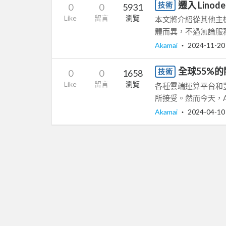
遷入 Lin
技術
0
0
5931
Like
留言
瀏覽
本文將介紹從其他主機
體而異，不過無論服
Akamai
‧
2024-11-20
全球55%
技術
0
0
1658
Like
留言
瀏覽
各種雲端運算平台和
所接受。然而今天，A
Akamai
‧
2024-04-10