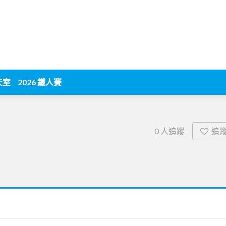
天室
2026 鐵人賽
追
0
人追蹤