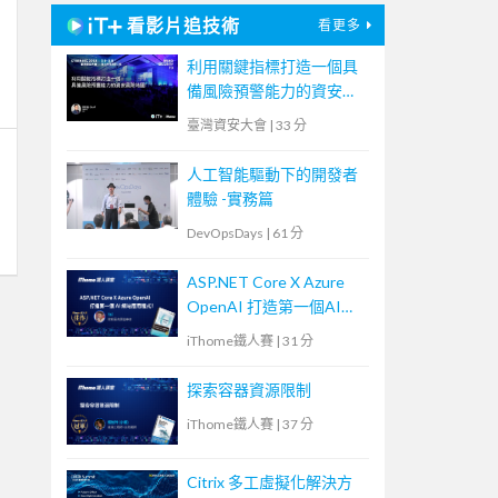
看影片追技術
看更多
利用關鍵指標打造一個具
備風險預警能力的資安風
險地圖
臺灣資安大會
|
33 分
人工智能驅動下的開發者
體驗 -實務篇
DevOpsDays
|
61 分
ASP.NET Core X Azure
OpenAI 打造第一個AI網
站應用程式！
iThome鐵人賽
|
31 分
探索容器資源限制
iThome鐵人賽
|
37 分
Citrix 多工虛擬化解決方