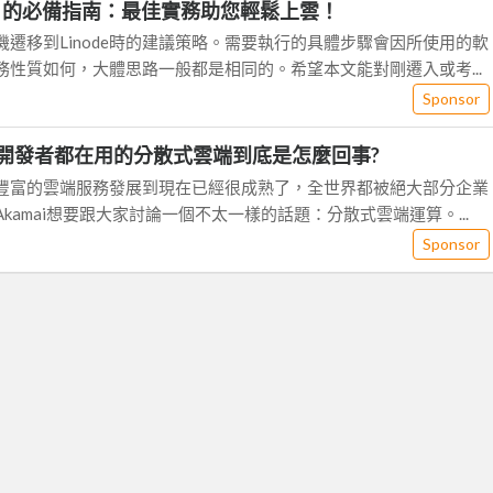
ode 的必備指南：最佳實務助您輕鬆上雲！
遷移到Linode時的建議策略。需要執行的具體步驟會因所使用的軟
務性質如何，大體思路一般都是相同的。希望本文能對剛遷入或考...
Sponsor
的開發者都在用的分散式雲端到底是怎麼回事?
豐富的雲端服務發展到現在已經很成熟了，全世界都被絕大部分企業
kamai想要跟大家討論一個不太一樣的話題：分散式雲端運算。...
Sponsor