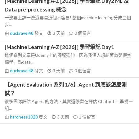
[Machine Learning A-Z [2026] ] 學習筆記 Day2 ML 及
Data pre-processing 概念
一邊要上課一邊還要寫這個不容易! 整個machine learning分成三個
步...
由
duckravel48
發文
3 天前
0
個留言
[Machine Learning A-Z [2026] ] 學習筆記 Day1
這個系列文章是Udemy上的課程延伸，因為我個人想趁著育嬰假空
檔學一點data...
由
duckravel48
發文
3 天前
0
個留言
【Agent Evaluation 系列 1/6】Agent 到底該怎麼測
試？
很多團隊評估 Agent 的方法，其實還停留在評估 Chatbot。 準備一
組...
由
hardness1020
發文
3 天前
1
個留言