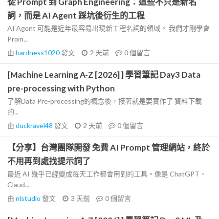
從 Prompt 到 Graph Engineering：這些不只是新名
詞，而是 AI Agent 踩坑後衍生的工程
AI Agent 可能是近年最容易出現新工程名詞的領域。 我們才剛學會
Prom...
由
hardness1020
發文
2 天前
0
個留言
[Machine Learning A-Z [2026] ] 學習筆記 Day3 Data
pre-processing with Python
了解Data Pre-processing的概念後，接著就是要實作了 資料下載
的...
由
duckravel48
發文
2 天前
0
個留言
【分享】台灣團隊開發 免費 AI Prompt 管理網站，終於
不用再到處找提示詞了
最近 AI 幾乎已經變成每天工作都會用到的工具。像是 ChatGPT、
Claud...
由
nlstudio
發文
3 天前
0
個留言