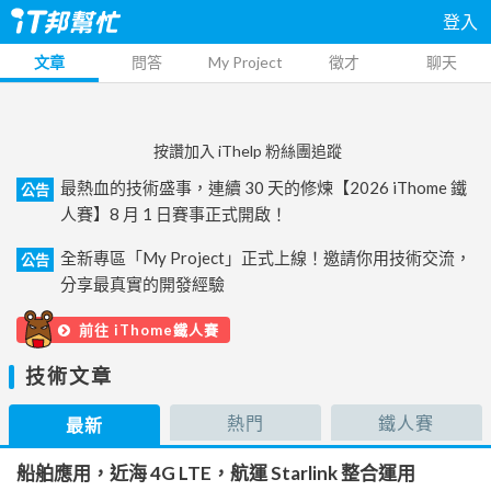
登入
文章
問答
My Project
徵才
聊天
按讚加入 iThelp 粉絲團追蹤
最熱血的技術盛事，連續 30 天的修煉【2026 iThome 鐵
公告
人賽】8 月 1 日賽事正式開啟！
全新專區「My Project」正式上線！邀請你用技術交流，
公告
分享最真實的開發經驗
前往 iThome鐵人賽
技術文章
熱門
鐵人賽
最新
船舶應用，近海 4G LTE，航運 Starlink 整合運用