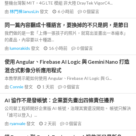
整機台灣製 MIT，4G LTE 模組 非大陸 DrayTek VigorC4...
由
林門神JanusLin
發文
6 小時前
0
個留言
同一篇內容翻成十種語言，要換掉的不只是詞，是節日
我們做的是一套「上傳一張孩子的照片，就寫出並畫出一本繪本」
的產品，內容要以十種語...
由
lumorakids
發文
16 小時前
0
個留言
使用 Angular、Firebase AI Logic 與 Gemini Nano 打造
混合式影像分析應用程式
本教學將示範如何使用 Angular、Firebase AI Logic 與 G...
由
Connie
發文
1 天前
0
個留言
AI 協作不是發帳號：企業要先畫出四條責任邊界
公司替工程師開好企業版 AI 帳號，治理其實還沒開始。 帳號只解決
「誰可以登入」...
由
ryanvale
發文
2 天前
0
個留言