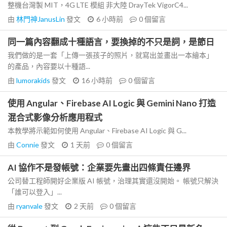
整機台灣製 MIT，4G LTE 模組 非大陸 DrayTek VigorC4...
由
林門神JanusLin
發文
6 小時前
0
個留言
同一篇內容翻成十種語言，要換掉的不只是詞，是節日
我們做的是一套「上傳一張孩子的照片，就寫出並畫出一本繪本」
的產品，內容要以十種語...
由
lumorakids
發文
16 小時前
0
個留言
使用 Angular、Firebase AI Logic 與 Gemini Nano 打造
混合式影像分析應用程式
本教學將示範如何使用 Angular、Firebase AI Logic 與 G...
由
Connie
發文
1 天前
0
個留言
AI 協作不是發帳號：企業要先畫出四條責任邊界
公司替工程師開好企業版 AI 帳號，治理其實還沒開始。 帳號只解決
「誰可以登入」...
由
ryanvale
發文
2 天前
0
個留言