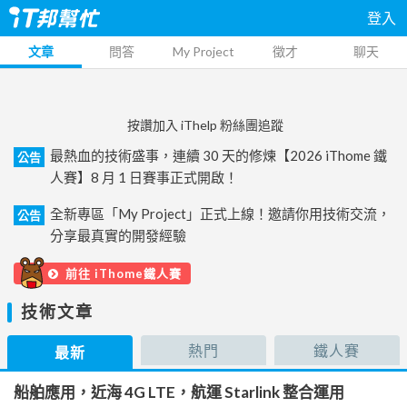
登入
文章
問答
My Project
徵才
聊天
按讚加入 iThelp 粉絲團追蹤
最熱血的技術盛事，連續 30 天的修煉【2026 iThome 鐵
公告
人賽】8 月 1 日賽事正式開啟！
全新專區「My Project」正式上線！邀請你用技術交流，
公告
分享最真實的開發經驗
前往 iThome鐵人賽
技術文章
熱門
鐵人賽
最新
船舶應用，近海 4G LTE，航運 Starlink 整合運用