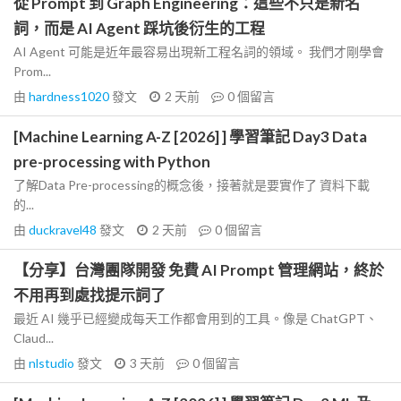
從 Prompt 到 Graph Engineering：這些不只是新名
詞，而是 AI Agent 踩坑後衍生的工程
AI Agent 可能是近年最容易出現新工程名詞的領域。 我們才剛學會
Prom...
由
hardness1020
發文
2 天前
0
個留言
[Machine Learning A-Z [2026] ] 學習筆記 Day3 Data
pre-processing with Python
了解Data Pre-processing的概念後，接著就是要實作了 資料下載
的...
由
duckravel48
發文
2 天前
0
個留言
【分享】台灣團隊開發 免費 AI Prompt 管理網站，終於
不用再到處找提示詞了
最近 AI 幾乎已經變成每天工作都會用到的工具。像是 ChatGPT、
Claud...
由
nlstudio
發文
3 天前
0
個留言