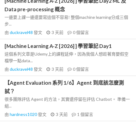
[Machine Learning A-Z [2026] ] 學習筆記 Day2 ML 及
Data pre-processing 概念
一邊要上課一邊還要寫這個不容易! 整個machine learning分成三個
步...
由
duckravel48
發文
3 天前
0
個留言
[Machine Learning A-Z [2026] ] 學習筆記 Day1
這個系列文章是Udemy上的課程延伸，因為我個人想趁著育嬰假空
檔學一點data...
由
duckravel48
發文
3 天前
0
個留言
【Agent Evaluation 系列 1/6】Agent 到底該怎麼測
試？
很多團隊評估 Agent 的方法，其實還停留在評估 Chatbot。 準備一
組...
由
hardness1020
發文
3 天前
1
個留言