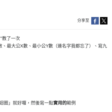
分享至
"教了一次
數、最大公X數、最小公Y數（連名字我都忘了）、寫九
」
/ 迴圈」就好囉，然後寫一點
實用的
範例