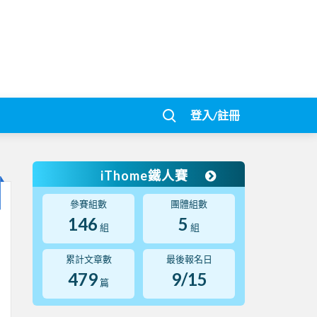
登入/註冊
iThome鐵人賽
參賽組數
團體組數
146
5
組
組
累計文章數
最後報名日
479
9/15
篇