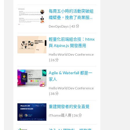
每周五小時的活動突破組
織壁壘，挽救了商業服務
運營者的故事
DevOpsDays
|
43 分
輕量化前端組合技：htmx
與 Alpine.js 開發應用
Hello World Dev Conference
|
26 分
Agile & Waterfall 都是一
家人
Hello World Dev Conference
|
38 分
重建開發者的安全直覺
iThome鐵人賽
|
36 分