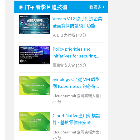
看影片追技術
看更多
Veeam V12 協助打造企業
全面資料防護網 | 功能更
新 + 案例分享【宏碁資訊
ＡＥＢ大補帖
|
43 分
網路學堂】
Policy priorities and
initiatives for securing
Industrial Automation
臺灣資安大會
|
25 分
and Control Systems
(IACS) in the
Synology C2 從 VM 轉型
Netherlands
到 Kubernetes 的心得分
享
Cloud Summit 臺灣雲端大會
|
31 分
Cloud-Native應用架構設
計 - 基於零信任安全
Cloud Summit 臺灣雲端大會
|
25 分