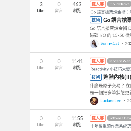
3
0
463
鐵人賽
Cloud Native
Like
留言
瀏覽
Go 語言搶票煉金術
Go 語言搶票煉
技術
Go 語言搶票煉金術 D
磁碟 I/O 的 15-5
Sunny.Cat
‧
20
0
0
1141
鐵人賽
Modern Web
Like
留言
瀏覽
Reactivity 小技巧
進階內核(I
技術
什麼是原子交易？ 在開始
是一個把多筆狀態更新
LucianoLee
‧
2
0
0
1155
鐵人賽
Software Dev
Like
留言
瀏覽
十年後重讀作業系統