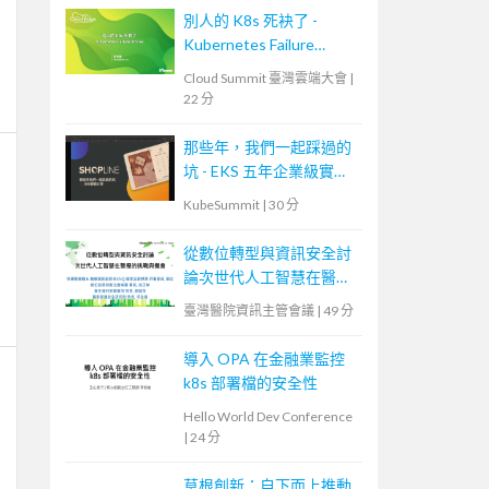
別人的 K8s 死袂了 -
Kubernetes Failure
Stories
Cloud Summit 臺灣雲端大會
|
22 分
那些年，我們一起踩過的
坑 - EKS 五年企業級實戰
分享
KubeSummit
|
30 分
從數位轉型與資訊安全討
論次世代人工智慧在醫療
的挑戰與機會
臺灣醫院資訊主管會議
|
49 分
導入 OPA 在金融業監控
k8s 部署檔的安全性
Hello World Dev Conference
|
24 分
草根創新：自下而上推動