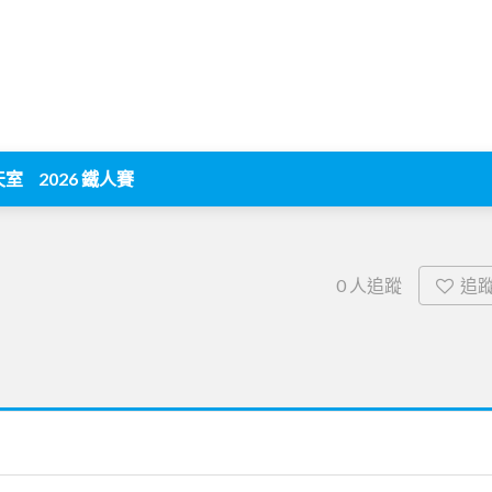
天室
2026 鐵人賽
追
0
人追蹤