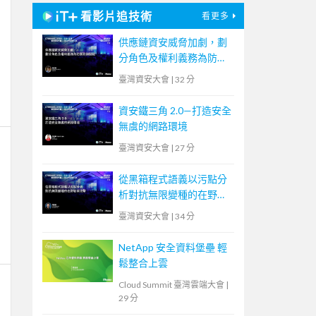
看影片追技術
看更多
供應鏈資安威脅加劇，劃
分角色及權利義務為防禦
致勝關鍵
臺灣資安大會
|
32 分
資安鐵三角 2.0—打造安全
無虞的網路環境
臺灣資安大會
|
27 分
從黑箱程式語義以污點分
析對抗無限變種的在野勒
索攻擊
臺灣資安大會
|
34 分
NetApp 安全資料堡壘 輕
鬆整合上雲
Cloud Summit 臺灣雲端大會
|
29 分