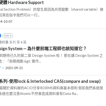
體 Hardware Support
l Section Problem）的發生是因為共用變數（shared variable）被
某些指令我們可以一行...
24-10-07
DAY 6
知道的事
系列 第
6
篇
 Design System — 為什麼前端工程師也該知道它？
已久的第二章 Design System 啦！ 那在講 Design System 之
前期規劃 &gt; 實作...
7
‧
2021-09-21
用lock & Interlocked CAS(compare and swap)
篇關於資料庫的ACID分享RDBMS資料庫基本原則 假如我們系統是
也要注意Atomic不然會造成資料會有Data Ra...