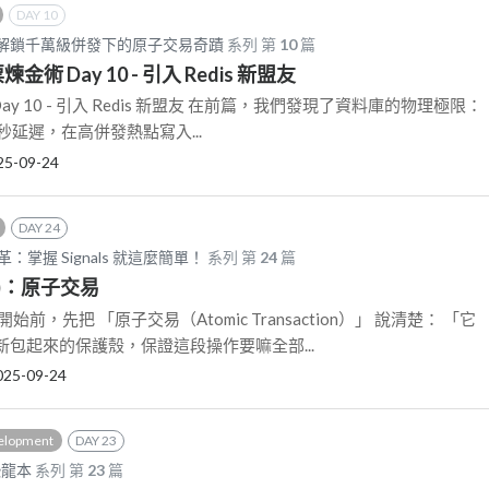
DAY 10
：解鎖千萬級併發下的原子交易奇蹟
系列 第
10
篇
金術 Day 10 - 引入 Redis 新盟友
ay 10 - 引入 Redis 新盟友 在前篇，我們發現了資料庫的物理極限：
0 微秒延遲，在高併發熱點寫入...
25-09-24
DAY 24
大變革：掌握 Signals 就這麼簡單！
系列 第
24
篇
I)：原子交易
前，先把 「原子交易（Atomic Transaction）」 說清楚： 「它
包起來的保護殼，保證這段操作要嘛全部...
025-09-24
elopment
DAY 23
恐龍本
系列 第
23
篇