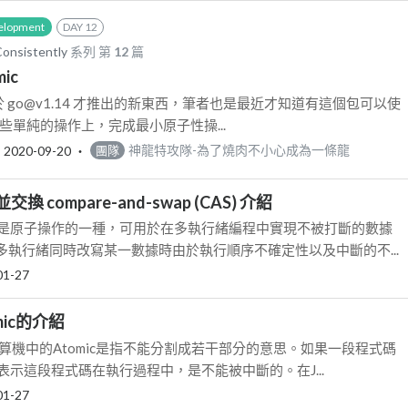
elopment
DAY 12
Consistently
系列 第
12
篇
mic
ic 是於 go@v1.14 才推出的新東西，筆者也是最近才知道有這個包可以使
在一些單純的操作上，完成最小原子性操...
‧
2020-09-20
‧
神龍特攻隊-為了燒肉不小心成為一條龍
團隊
並交換 compare-and-swap (CAS) 介紹
CAS是原子操作的一種，可用於在多執行緒編程中實現不被打斷的數據
多執行緒同時改寫某一數據時由於執行順序不確定性以及中斷的不...
01-27
omic的介紹
在計算機中的Atomic是指不能分割成若干部分的意思。如果一段程式碼
則表示這段程式碼在執行過程中，是不能被中斷的。在J...
01-27