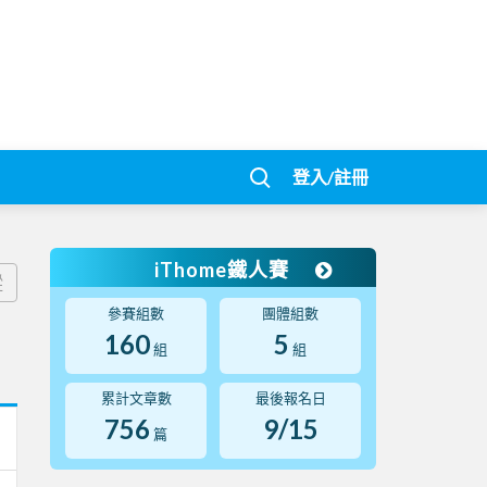
登入/註冊
iThome鐵人賽
蹤
參賽組數
團體組數
160
5
組
組
累計文章數
最後報名日
756
9/15
篇