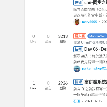
ch6-同步之硬
技術
臨界區間問題（Critica
更改時可能會中斷，若
mary5555
‧
20
0
0
3213
鐵人賽
Modern Web
Like
留言
瀏覽
關於 UI 元件你所該
Day 06 -
技術
新章 突入！終於進入到期待
前想要先提到一個觀念：「
parkerhiphop02
高併發系統系列-使
技術
1
0
2926
Like
留言
瀏覽
前言 在之前我有寫一
一個多執行續高併發系統
石頭
‧
2021-07-19