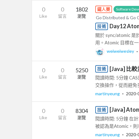
0
0
1802
鐵人賽
Software Dev
Like
留言
瀏覽
Go Distributed & Go 
Day12 Ato
技術
關於 sync/atom
用。Atomic 目標
weiweiwesley
[Java] 比較
技術
0
0
5250
Like
留言
瀏覽
閱讀時間: 5分鐘 
交換操作，從而避免
martinyeung
‧
2020-
[Java] At
技術
0
0
8304
Like
留言
瀏覽
閱讀時間: 5分鐘 
被認為是Atomic，
martinyeung
‧
2020-