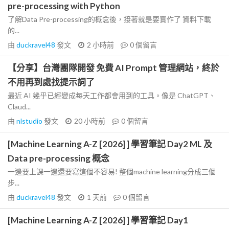
pre-processing with Python
了解Data Pre-processing的概念後，接著就是要實作了 資料下載
的...
由
duckravel48
發文
2 小時前
0
個留言
【分享】台灣團隊開發 免費 AI Prompt 管理網站，終於
不用再到處找提示詞了
最近 AI 幾乎已經變成每天工作都會用到的工具。像是 ChatGPT、
Claud...
由
nlstudio
發文
20 小時前
0
個留言
[Machine Learning A-Z [2026] ] 學習筆記 Day2 ML 及
Data pre-processing 概念
一邊要上課一邊還要寫這個不容易! 整個machine learning分成三個
步...
由
duckravel48
發文
1 天前
0
個留言
[Machine Learning A-Z [2026] ] 學習筆記 Day1