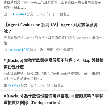
這個系列文章是Udemy上的課程延伸，因為我個人想趁著育嬰假空
檔學一點data...
由
duckravel48
發文
1 天前
0
個留言
【Agent Evaluation 系列 1/6】Agent 到底該怎麼測
試？
很多團隊評估 Agent 的方法，其實還停留在評估 Chatbot。 準備一
組...
由
hardness1020
發文
1 天前
1
個留言
# [Backup] 當勒索軟體連備份都不放過：Air Gap 與離線
備份是什麼
前面幾篇提過一個殘酷的現實：現在的勒索軟體攻擊，第一個目標
往往不是你的正式資料，...
由
RainPan
發文
1 天前
0
個留言
# [Backup] 為什麼備份設備可以塞進 30 倍的資料？聊聊
重複資料刪除（Deduplication）