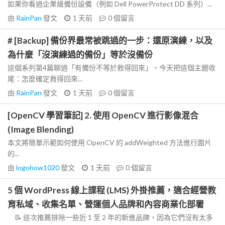
如果你看過企業級備份設備（例如 Dell PowerProtect DD 系列）...
由
RainPan
發文
1 天前
0
個留言
# [Backup] 備份界最常被跳過的一步：還原演練，以及
為什麼「沒演練過的備份」等於沒備份
這個系列第4篇聊過「有備份不等於救得回來」，今天把這個主題收
尾：怎麼確定救得回來...
由
RainPan
發文
1 天前
0
個留言
[OpenCV 學習筆記] 2. 使用 OpenCV 進行影像混合
(Image Blending)
本文將簡單示範如何使用 OpenCV 的 addWeighted 方法進行圖片
的...
由
logohow1020
發文
1 天前
0
個留言
5 個 WordPress 線上課程 (LMS) 外掛推薦，適合經營教
育私域、收集名單、營運個人品牌和內容商業化部署
📝 這次推薦排除一些近 1 至 2 年的新進品牌，因為它們沒有太多