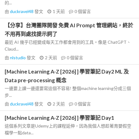
的...
由
duckravel48
發文
1 天前
0
個留言
【分享】台灣團隊開發 免費 AI Prompt 管理網站，終於
不用再到處找提示詞了
最近 AI 幾乎已經變成每天工作都會用到的工具。像是 ChatGPT、
Claud...
由
nlstudio
發文
2 天前
0
個留言
[Machine Learning A-Z [2026] ] 學習筆記 Day2 ML 及
Data pre-processing 概念
一邊要上課一邊還要寫這個不容易! 整個machine learning分成三個
步...
由
duckravel48
發文
2 天前
0
個留言
[Machine Learning A-Z [2026] ] 學習筆記 Day1
這個系列文章是Udemy上的課程延伸，因為我個人想趁著育嬰假空
檔學一點data...