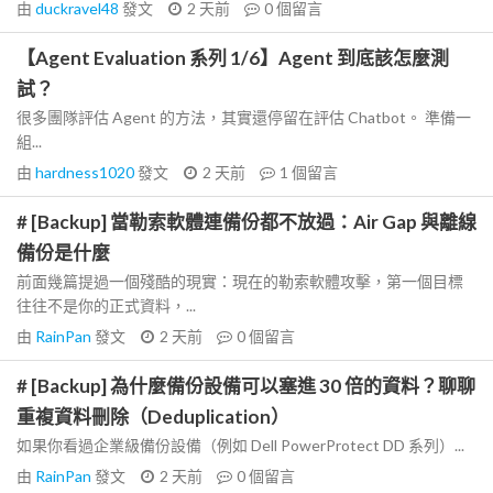
由
duckravel48
發文
2 天前
0
個留言
【Agent Evaluation 系列 1/6】Agent 到底該怎麼測
試？
很多團隊評估 Agent 的方法，其實還停留在評估 Chatbot。 準備一
組...
由
hardness1020
發文
2 天前
1
個留言
# [Backup] 當勒索軟體連備份都不放過：Air Gap 與離線
備份是什麼
前面幾篇提過一個殘酷的現實：現在的勒索軟體攻擊，第一個目標
往往不是你的正式資料，...
由
RainPan
發文
2 天前
0
個留言
# [Backup] 為什麼備份設備可以塞進 30 倍的資料？聊聊
重複資料刪除（Deduplication）
如果你看過企業級備份設備（例如 Dell PowerProtect DD 系列）...
由
RainPan
發文
2 天前
0
個留言