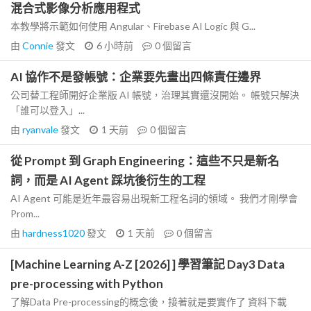
混合式影像分析應用程式
本教學將示範如何使用 Angular、Firebase AI Logic 與 G...
由
Connie
發文
6 小時前
0
個留言
AI 協作不是發帳號：企業要先畫出四條責任邊界
公司替工程師開好企業版 AI 帳號，治理其實還沒開始。 帳號只解決
「誰可以登入」...
由
ryanvale
發文
1 天前
0
個留言
從 Prompt 到 Graph Engineering：這些不只是新名
詞，而是 AI Agent 踩坑後衍生的工程
AI Agent 可能是近年最容易出現新工程名詞的領域。 我們才剛學會
Prom...
由
hardness1020
發文
1 天前
0
個留言
[Machine Learning A-Z [2026] ] 學習筆記 Day3 Data
pre-processing with Python
了解Data Pre-processing的概念後，接著就是要實作了 資料下載